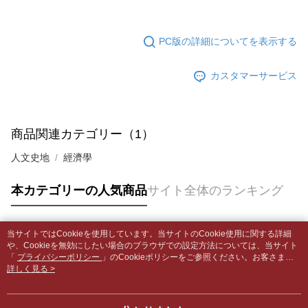
5.商品受け取り時のお支払いは不要です。商品を確かめてから、SMSまた
配送毎にNT$65、NT$499以上で送料無料
はアプリの通知に従って、4大コンビニ、またはATM/オンラインバンキン
グでお支払いください。
付款後全家取貨
【支払い方法の説明】
PC版の詳細についてを表示する
1. 分割払いの金額は電信請求書に統合されず、「OP Pay Later」は毎月の
配送毎にNT$65、NT$499以上で送料無料
代金納付期限は最短で 14 日以内ですので、ご注意ください。AFTEE アプ
締め日後に支払いリマインダーのSMSを送信します。
リをダウンロードして AFTEE 会員になるとお支払い期限を最長 45 日以内
2. SMSのリンクを通じて請求書を開いた後、「コンビニバーコード／台湾
7-11取貨付款【書籍"本數"8本以上，建議使用中華郵政宅配
カスタマーサービス
まで延長できます。
大直営店舗／銀行振込／街口支払い／iPASS MONEY」などのチャネルで
包裹】
支払いを選択できます。
お支払期限は、ショップが請求した期日と、AFTEEで延長できる日数をも
配送毎にNT$65、NT$688以上で送料無料
とに計算されます。AFTEEで注文すると、商品を受け取るまで支払い期限
【注意事項】
を延長できますが、商品を期限内に受け取れない場合があります（例：予
商品関連カテゴリー（1）
1. 本サービスは「台湾大哥大株式会社」（以下「当社」といいます）によ
付款後7-11取貨
約商品や商品到着日が比較的遅い商品）。そのため、商品到着の有無に関
って提供され、ユーザーが取引時に本サービスを通じて商品やサービスを
わらず、AFTEEで指定された期限内にお支払いください。
配送毎にNT$65、NT$688以上で送料無料
人文史地
經濟學
購入できるようにし、店舗が売買／分割払い売買の債権を当社に譲渡した
後、契約に基づいて当社の請求書で帳款を支払うことになります。
二、支払い限度額
中華郵政包裹
2. 「OP Pay Later」を利用する契約関係の目的から、店舗はあなたの個人
本カテゴリーの人気商品
サイト全体のランキング
1.初回 AFTEEを ご利用の際に、認証結果及び当社の審査の結果に基づ
情報（名前、電話または住所を含む）を台湾大哥大に提供し、収集、処理
配送毎にNT$65、NT$688以上で送料無料
き、限度額が設定されます。
および利用するために、当社があなた本人と分割請求書に必要な情報の確
2.決済金額は最低NT$20です。
認、照合および修正を行います。
中華郵政包裹(離島)
3.現在、台湾の会員のみご利用いただけます。
3. 完全なユーザーサービス規約については、以下のリンクを参照してくだ
当サイトではCookieを使用しています。当サイトのCookie使用に関する詳細
人気タグ
配送毎にNT$65、NT$688以上で送料無料
や、Cookieを無効にしたい場合のブラウザでの設定方法については、当サイト
さい：
https://oppay.tw/userRule
三、利用規約「AFTEE代金後払い」（以下当サービスという）はネットプ
「
プライバシーポリシー
」のCookieポリシーをご参照ください。お客さま
ロテクションズ（以下 AFTEE という）が提供し、AFTEEが代金を徴収し
士林門市自取(書送達簡訊通知)
が、当サイトを引き続き使用される場合、当社がサイト利用規約のCookieポリ
詳しく見る >
ます。当サービスご利用の際に提供しなければならない個人情報（注文者
シーに基づいてCookieを使用することに同意したものとみなします。
送料無料
の氏名、電話番号、受取人の氏名、電話番号、受取人住所を含むがこれに
限らない）は、AFTEEに渡され当サービスで必要な範囲内で利用されま