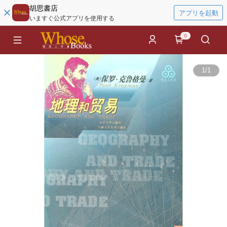
胡思書店
アプリを起動
いますぐ公式アプリを使用する
0
1
/
1