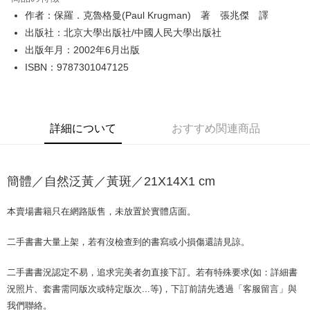
Apple Pay
作者：保羅．克魯格曼(Paul Krugman) 著 張兆傑 譯
出版社：北京大學出版社/中國人民大學出版社
JKOPAY
出版年月：2002年6月出版
Easy Wallet
ISBN：9787301047125
Google Pay
Plus Pay
詳細について
おすすめ関連商品
OP Pay Later
説明
【OP Pay Later 使用説明】
簡體／自然泛黃／黃斑／21X14X1 cm
AFTEE代金後払い
1. 本サービスは台湾大哥大によって提供され、台湾大哥大のユーザーは追
加の申請なしで即時に利用可能です。
説明
2. 支払い方法で「OP Pay Later」を選択すると、注文が成立した後に自動
本賣場書籍只在網路販售，未放置於實體店面。
一、 AFTEE代金後払いについて
的に OP Pay Later の取引プロセスに移行し、携帯番号を確認後、分割払
ATM払い
1.お支払い方法でAFTEE代金後払いを選択すると、携帯電話認証ウィンド
いの回数や支払い期限を選択し、支払いを確認すると取引が完了します。
ウが表示されます。
二手書書大量上架，若有沒檢查到的書寫或小損傷還請見諒。
3. 実際の承認額、分割回数および費用については、後続の取引確認ページ
2.SMSで認証してお支払い手続を進めてください。
配送方法
を基準とします。
3.注文するときのお支払いは不要です。商品はご指定の住所に配送されま
4. 注文成立後30分以内に確認取引を行わない場合や審査が通過しない場
二手書書況認定不易，追求完美者勿直接下訂。若有特殊要求(如：詳細書
す。
全家取貨付款【書籍"本數"8本以上，建議使用中華郵政宅配包
合、注文は自動的にキャンセルされます。「転専審査」に未通過の状況が
況照片、套書需同版次或特定版次...等)，下訂前請先透過「客服留言」與
4.ご注文が完了すると、携帯に支払い通知のSMSが届きます。アプリ会員
発生した場合は、システムの評価基準に達していないことを意味し、評価
裹】
の場合は、AFTEE アプリプッシュ通知が届きます。
我們聯絡。
内容についての説明はいたしかねます。