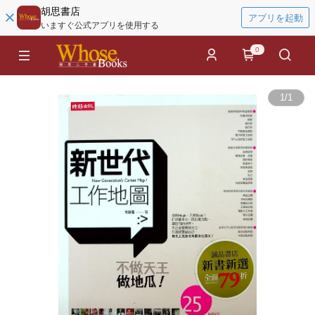
胡思書店
アプリを起動
いますぐ公式アプリを使用する
0
1
/
1