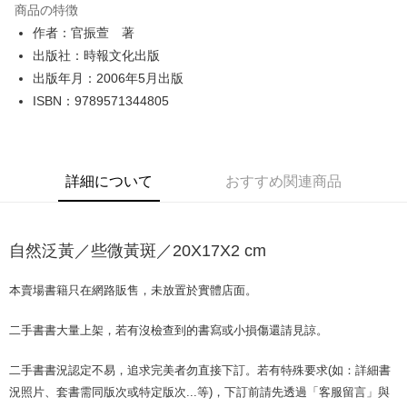
商品の特徴
Apple Pay
作者：官振萱 著
出版社：時報文化出版
JKOPAY
出版年月：2006年5月出版
Easy Wallet
ISBN：9789571344805
Google Pay
Plus Pay
詳細について
おすすめ関連商品
OP Pay Later
説明
【OP Pay Later 使用説明】
自然泛黃／些微黃斑／20X17X2 cm
AFTEE代金後払い
1. 本サービスは台湾大哥大によって提供され、台湾大哥大のユーザーは追
加の申請なしで即時に利用可能です。
説明
2. 支払い方法で「OP Pay Later」を選択すると、注文が成立した後に自動
本賣場書籍只在網路販售，未放置於實體店面。
一、 AFTEE代金後払いについて
的に OP Pay Later の取引プロセスに移行し、携帯番号を確認後、分割払
ATM払い
1.お支払い方法でAFTEE代金後払いを選択すると、携帯電話認証ウィンド
いの回数や支払い期限を選択し、支払いを確認すると取引が完了します。
ウが表示されます。
二手書書大量上架，若有沒檢查到的書寫或小損傷還請見諒。
3. 実際の承認額、分割回数および費用については、後続の取引確認ページ
2.SMSで認証してお支払い手続を進めてください。
配送方法
を基準とします。
3.注文するときのお支払いは不要です。商品はご指定の住所に配送されま
4. 注文成立後30分以内に確認取引を行わない場合や審査が通過しない場
二手書書況認定不易，追求完美者勿直接下訂。若有特殊要求(如：詳細書
す。
全家取貨付款【書籍"本數"8本以上，建議使用中華郵政宅配包
合、注文は自動的にキャンセルされます。「転専審査」に未通過の状況が
況照片、套書需同版次或特定版次...等)，下訂前請先透過「客服留言」與
4.ご注文が完了すると、携帯に支払い通知のSMSが届きます。アプリ会員
発生した場合は、システムの評価基準に達していないことを意味し、評価
裹】