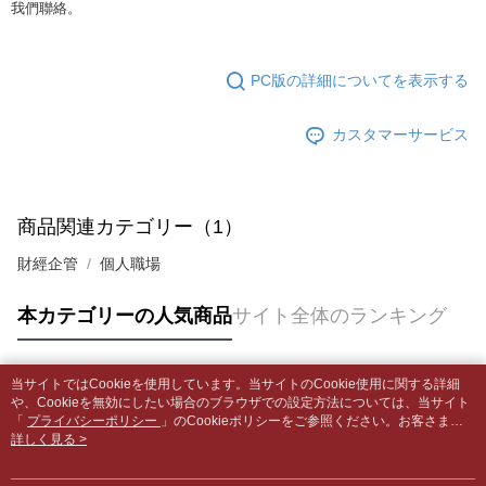
の場合は、AFTEE アプリプッシュ通知が届きます。
我們聯絡。
内容についての説明はいたしかねます。
5.商品受け取り時のお支払いは不要です。商品を確かめてから、SMSまた
配送毎にNT$65、NT$499以上で送料無料
はアプリの通知に従って、4大コンビニ、またはATM/オンラインバンキン
グでお支払いください。
付款後全家取貨
【支払い方法の説明】
PC版の詳細についてを表示する
1. 分割払いの金額は電信請求書に統合されず、「OP Pay Later」は毎月の
配送毎にNT$65、NT$499以上で送料無料
代金納付期限は最短で 14 日以内ですので、ご注意ください。AFTEE アプ
締め日後に支払いリマインダーのSMSを送信します。
リをダウンロードして AFTEE 会員になるとお支払い期限を最長 45 日以内
2. SMSのリンクを通じて請求書を開いた後、「コンビニバーコード／台湾
7-11取貨付款【書籍"本數"8本以上，建議使用中華郵政宅配
カスタマーサービス
まで延長できます。
大直営店舗／銀行振込／街口支払い／iPASS MONEY」などのチャネルで
包裹】
支払いを選択できます。
お支払期限は、ショップが請求した期日と、AFTEEで延長できる日数をも
配送毎にNT$65、NT$688以上で送料無料
とに計算されます。AFTEEで注文すると、商品を受け取るまで支払い期限
【注意事項】
を延長できますが、商品を期限内に受け取れない場合があります（例：予
商品関連カテゴリー（1）
1. 本サービスは「台湾大哥大株式会社」（以下「当社」といいます）によ
付款後7-11取貨
約商品や商品到着日が比較的遅い商品）。そのため、商品到着の有無に関
って提供され、ユーザーが取引時に本サービスを通じて商品やサービスを
わらず、AFTEEで指定された期限内にお支払いください。
配送毎にNT$65、NT$688以上で送料無料
財經企管
個人職場
購入できるようにし、店舗が売買／分割払い売買の債権を当社に譲渡した
後、契約に基づいて当社の請求書で帳款を支払うことになります。
二、支払い限度額
中華郵政包裹
2. 「OP Pay Later」を利用する契約関係の目的から、店舗はあなたの個人
本カテゴリーの人気商品
サイト全体のランキング
1.初回 AFTEEを ご利用の際に、認証結果及び当社の審査の結果に基づ
情報（名前、電話または住所を含む）を台湾大哥大に提供し、収集、処理
配送毎にNT$65、NT$688以上で送料無料
き、限度額が設定されます。
および利用するために、当社があなた本人と分割請求書に必要な情報の確
2.決済金額は最低NT$20です。
認、照合および修正を行います。
中華郵政包裹(離島)
3.現在、台湾の会員のみご利用いただけます。
3. 完全なユーザーサービス規約については、以下のリンクを参照してくだ
当サイトではCookieを使用しています。当サイトのCookie使用に関する詳細
人気タグ
配送毎にNT$65、NT$688以上で送料無料
や、Cookieを無効にしたい場合のブラウザでの設定方法については、当サイト
さい：
https://oppay.tw/userRule
三、利用規約「AFTEE代金後払い」（以下当サービスという）はネットプ
「
プライバシーポリシー
」のCookieポリシーをご参照ください。お客さま
ロテクションズ（以下 AFTEE という）が提供し、AFTEEが代金を徴収し
士林門市自取(書送達簡訊通知)
が、当サイトを引き続き使用される場合、当社がサイト利用規約のCookieポリ
詳しく見る >
ます。当サービスご利用の際に提供しなければならない個人情報（注文者
シーに基づいてCookieを使用することに同意したものとみなします。
送料無料
の氏名、電話番号、受取人の氏名、電話番号、受取人住所を含むがこれに