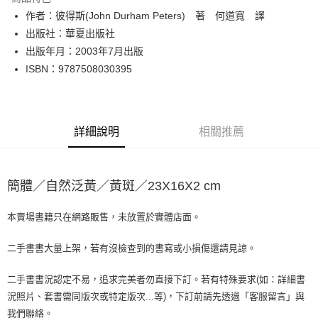
Apple Pay
作者：彼得斯(John Durham Peters) 著 何道寬 譯
出版社：華夏出版社
街口支付
出版年月：2003年7月出版
悠遊付
ISBN：9787508030395
Google Pay
全盈+PAY
詳細說明
相關推薦
大哥付你分期
相關說明
【大哥付你分期使用說明】
簡體／自然泛黃／黃斑／23X16X2 cm
AFTEE先享後付
1.本服務由台灣大哥大提供，台灣大哥大用戶可立即使用無須另外申請。
2.付款方式選擇「大哥付你分期」，訂單成立後會自動跳轉到大哥付的交易
相關說明
流程，驗證手機門號後，選擇欲分期的期數、繳款截止日，確認付款後即完
本賣場書籍只在網路販售，未放置於實體店面。
【關於「AFTEE先享後付」】
成交易。
ATM付款
AFTEE先享後付是「在收到商品之後才付款」的支付方式。 讓您購物簡單
3.實際核准額度、可分期數及費用金額請依後續交易確認頁面所載為準。
便利好安心！
二手書書大量上架，若有沒檢查到的書寫或小損傷還請見諒。
4.訂單成立30分鐘內，如未前往確認交易或遇審核未通過，訂單將自動取
１．簡單：不需註冊會員、不需綁卡、不需儲值。
運送方式
消。如遇「轉專審核」未通過狀況，表示未達大哥付你分期系統評分，恕無
２．便利：只要手機號碼，簡訊認證，即可結帳。
二手書書況認定不易，追求完美者勿直接下訂。若有特殊要求(如：詳細書
法說明評估內容。
３．安心：先確認商品／服務後，再付款。
全家取貨付款【書籍"本數"8本以上，建議使用中華郵政宅配包
【繳款方式說明】
況照片、套書需同版次或特定版次...等)，下訂前請先透過「客服留言」與
1.分期款項不併入電信帳單，「大哥付你分期」於每月結算日後寄送繳費提
裹】
【「AFTEE先享後付」結帳流程】
我們聯絡。
醒簡訊。