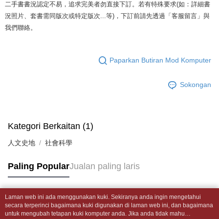
mudah alih anda, memilih bilangan ansuran, dan menetapkan tarikh
二手書書況認定不易，追求完美者勿直接下訂。若有特殊要求(如：詳細書
dihantar ke alamat yang ditetapkan.
全家取貨付款【書籍"本數"8本以上，建議使用中華郵政宅配包
akhir pembayaran. Transaksi akan dianggap selesai setelah pembayaran
4. Setelah pesanan disahkan, anda akan menerima SMS pembayaran
況照片、套書需同版次或特定版次...等)，下訂前請先透過「客服留言」與
裹】
disahkan.
manakala ahli aplikasi akan menerima pemberitahuan tolak aplikasi
我們聯絡。
NT$65/pesanan | Penghantaran percuma untuk pesanan
AFTEE.
Had kredit yang diluluskan, tempoh ansuran yang tersedia, dan yuran
5. Tiada bayaran diperlukan apabila anda menerima produk. Sila buat
NT$499 atau lebih
yang dikenakan adalah tertakluk kepada maklumat yang dinyatakan
pembayaran di empat kedai serbaneka utama, ATM atau perbankan
pada halaman pengesahan transaksi seterusnya.
dalam talian dengan SMS pembayaran atau pemberitahuan tolak aplikasi
Paparkan Butiran Mod Komputer
付款後全家取貨
AFTEE.
Jika transaksi tidak disahkan dalam masa 30 minit selepas pesanan
NT$65/pesanan | Penghantaran percuma untuk pesanan
dibuat, atau jika permohonan gagal dalam proses semakan, pesanan
Sokongan
Sila ambil perhatian bahawa tempoh pembayaran adalah 14 hari. Walau
NT$499 atau lebih
akan dibatalkan secara automatik. Jika permohonan gagal pada
bagaimanapun, bagi mereka yang telah memuat turun Aplikasi AFTEE
peringkat "semakan manual", ini bermakna kriteria pemarkahan sistem
dan mendaftar sebagai ahli AFTEE boleh menikmati tempoh pembayaran
7-11取貨付款【書籍"本數"8本以上，建議使用中華郵政宅配
tidak dipenuhi; butiran penilaian khusus tidak akan didedahkan.
sehingga 45 hari.
包裹】
Kategori Berkaitan (1)
[Arahan Pembayaran]
Tempoh pembayaran dikira dari masa kedai meminta pembayaran anda,
NT$65/pesanan | Penghantaran percuma untuk pesanan
ditambah dengan bilangan hari yang boleh dilanjutkan oleh AFTEE. Anda
人文史地
社會科學
Pembayaran ansuran melalui OP Pay Later akan dibilkan secara
NT$688 atau lebih
boleh melanjutkan tempoh pembayaran anda sebelum anda menerima
berasingan dan tidak termasuk dalam bil telekom anda. SMS peringatan
pesanan. Walau bagaimanapun, tiada jaminan bahawa anda boleh
pembayaran akan dihantar selepas kitaran bil bulanan.
付款後7-11取貨
menerima pesanan anda semasa tempoh pembayaran (cth.: produk
Paling Popular
Jualan paling laris
prapesanan atau produk yang mungkin mengambil masa yang lebih
NT$65/pesanan | Penghantaran percuma untuk pesanan
Selepas mengakses bil melalui pautan dalam SMS, anda boleh
lama untuk dihantar). Oleh itu, anda dikehendaki membuat pembayaran
menyelesaikan pembayaran anda melalui salah satu saluran berikut: kod
NT$688 atau lebih
kepada AFTEE dalam tempoh sama ada anda menerima pesanan.
bar kedai serbaneka, kedai runcit Taiwan Mobile, pemindahan bank,
Laman web ini ada menggunakan kuki. Sekiranya anda ingin mengetahui
Tag Popular
JKOPay, atau iPASS MONEY.
secara terperinci bagaimana kuki digunakan di laman web ini, dan bagaimana
中華郵政包裹
Kedua, Sekatan Pembayaran
untuk mengubah tetapan kuki komputer anda. Jika anda tidak mahu
1. Jumlah yang diperakui untuk pengguna kali pertama boleh sehingga