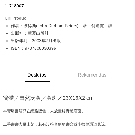
Pengambilan di Kedai Serbaneka
11718007
LINE Pay
Ciri Produk
Apple Pay
作者：彼得斯(John Durham Peters) 著 何道寬 譯
出版社：華夏出版社
JKOPAY
出版年月：2003年7月出版
Easy Wallet
ISBN：9787508030395
Google Pay
Plus PAY
Deskripsi
Rekomendasi
OP Pay Later
Deskripsi
[Terma Penggunaan untuk OP Pay Later]
簡體／自然泛黃／黃斑／23X16X2 cm
AFTEE
Perkhidmatan ini disediakan oleh Taiwan Mobile dan tersedia untuk
Deskripsi
pengguna Taiwan Mobile tanpa memerlukan permohonan tambahan.
本賣場書籍只在網路販售，未放置於實體店面。
Pertama, Mengenai Perkhidmatan AFTEE Beli Sekarang Bayar Kemudian
Pemindahan ATM
1. Dengan memilih AFTEE sebagai kaedah pembayaran, mesej
Jika anda memilih OP Pay Later sebagai kaedah pembayaran, sistem
pengesahan AFTEE akan muncul.
二手書書大量上架，若有沒檢查到的書寫或小損傷還請見諒。
akan mengarahkan anda secara automatik ke proses transaksi OP Pay
2. Anda boleh meneruskan pembayaran selepas pengesahan SMS.
Pilihan Penghantaran
Later selepas pesanan dibuat. Anda perlu mengesahkan nombor telefon
3. Tiada bayaran diperlukan apabila pesanan disahkan. Produk akan