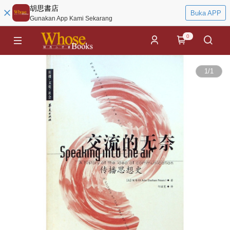
胡思書店
Buka APP
Gunakan App Kami Sekarang
0
1
/
1