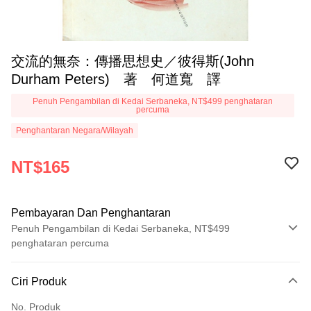
交流的無奈：傳播思想史／彼得斯(John
Durham Peters) 著 何道寬 譯
Penuh Pengambilan di Kedai Serbaneka, NT$499 penghataran
percuma
Penghantaran Negara/Wilayah
NT$165
Pembayaran Dan Penghantaran
Penuh Pengambilan di Kedai Serbaneka, NT$499
penghataran percuma
Kaedah Pembayaran
Ciri Produk
Kad Kredit (Bayaran Penuh)
No. Produk