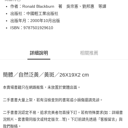
Apple Pay
作者：Ronald Blackburn 著 吳宗憲、劉邦惠 等譯
出版社：中國輕工業出版社
街口支付
出版年月：2000年10月出版
悠遊付
ISBN：9787501929610
Google Pay
全盈+PAY
詳細說明
相關推薦
大哥付你分期
相關說明
【大哥付你分期使用說明】
簡體／自然泛黃／黃斑／26X19X2 cm
AFTEE先享後付
1.本服務由台灣大哥大提供，台灣大哥大用戶可立即使用無須另外申請。
2.付款方式選擇「大哥付你分期」，訂單成立後會自動跳轉到大哥付的交易
相關說明
流程，驗證手機門號後，選擇欲分期的期數、繳款截止日，確認付款後即完
本賣場書籍只在網路販售，未放置於實體店面。
【關於「AFTEE先享後付」】
成交易。
ATM付款
AFTEE先享後付是「在收到商品之後才付款」的支付方式。 讓您購物簡單
3.實際核准額度、可分期數及費用金額請依後續交易確認頁面所載為準。
便利好安心！
二手書書大量上架，若有沒檢查到的書寫或小損傷還請見諒。
4.訂單成立30分鐘內，如未前往確認交易或遇審核未通過，訂單將自動取
１．簡單：不需註冊會員、不需綁卡、不需儲值。
運送方式
消。如遇「轉專審核」未通過狀況，表示未達大哥付你分期系統評分，恕無
２．便利：只要手機號碼，簡訊認證，即可結帳。
二手書書況認定不易，追求完美者勿直接下訂。若有特殊要求(如：詳細書
法說明評估內容。
３．安心：先確認商品／服務後，再付款。
全家取貨付款【書籍"本數"8本以上，建議使用中華郵政宅配包
【繳款方式說明】
況照片、套書需同版次或特定版次...等)，下訂前請先透過「客服留言」與
1.分期款項不併入電信帳單，「大哥付你分期」於每月結算日後寄送繳費提
裹】
【「AFTEE先享後付」結帳流程】
我們聯絡。
醒簡訊。