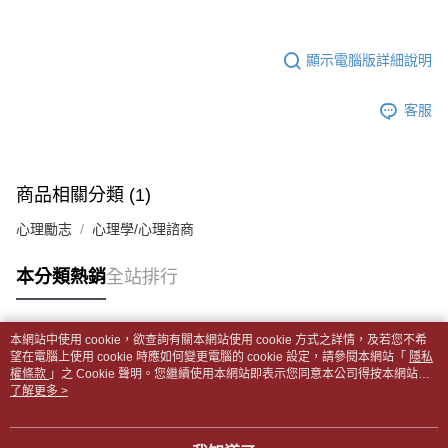
１．於結帳方式選擇「AFTEE先享後付」後，將跳轉至「AFTEE先享後付」
每筆NT$65，滿NT$499(含以上)免運費
2.透過簡訊連結打開帳單後，可選擇「超商條碼／台灣大直營門市／銀行轉
結帳頁面，進行簡訊認證並確認金額後，即可完成結帳。
帳／街口支付／iPASS MONEY」等通路繳費。
２．訂單成立數日內，您將收到繳費通知簡訊。
付款後全家取貨
顯示電腦版詳細說明
３．收到繳費通知簡訊後14天內，點擊此簡訊中的連結，可透過四大超商／
【注意事項】
每筆NT$65，滿NT$499(含以上)免運費
ATM／網路銀行／等多元方式進行付款，方視為交易完成。
1.本服務係由「台灣大哥大股份有限公司」（以下簡稱本公司）所提供，讓
※ 請注意：結帳手續完成當下不需立刻繳費，但若您需要取消訂單，請聯絡
用戶於交易時，得透過本服務購買商品或服務，並由商店將買賣／分期付款
客服
7-11取貨付款【書籍"本數"8本以上，建議使用中華郵政宅配
購買商品的店家。未經商家同意取消之訂單仍視為有效，需透過AFTEE先享
買賣價金債權讓與本公司後，依約使用本公司帳單繳交帳款。
後付繳納相關費用。
包裹】
2.基於同意付款使用「大哥付你分期」之契約關係目的，商店將以您的個人
※ 交易是否成功請以「AFTEE先享後付 」之結帳頁面顯示為準，若有關於
資料（包含姓名、電話或地址）提供予台灣大哥大進項蒐集、處理及利用，
每筆NT$65，滿NT$688(含以上)免運費
是否繳費成功／繳費後需取消欲退款等相關疑問，請聯繫「AFTEE先享後付
由本公司與您本人進行分期帳單所需資料之確認、核對及更正。
客戶支援中心」
https://netprotections.freshdesk.com/support/home
商品相關分類 (1)
3.完整用戶服務條款，請詳閱以下連結：
https://oppay.tw/userRule
付款後7-11取貨
【注意事項】
心理勵志
心理學/心理諮商
每筆NT$65，滿NT$688(含以上)免運費
１．透過由恩沛科技股份有限公司提供之「AFTEE先享後付」服務完成之交
易，需依本服務之必要範圍內提供個人資料，並將交易相關給付款項請求債
中華郵政包裹
本分類熱銷
全站排行
權轉讓予恩沛科技股份有限公司。
每筆NT$65，滿NT$688(含以上)免運費
２．關於個人資料處理事宜，請瀏覽以下網址：
https://aftee.tw/terms/#terms3
中華郵政包裹(離島)
３．未成年的使用者請事先徵得法定代理人或監護人之同意方可使用
本網站中使用 cookie，欲查詢有關本網站使用 cookie 方式之詳情，及若您不希
「AFTEE先享後付」，若未經同意申辦者引起之損失，本公司不負相關責
熱門標籤
每筆NT$65，滿NT$688(含以上)免運費
望在電腦上使用 cookie 時應如何變更電腦的 cookie 設定，請參閱本網站「
隱私
任。
權條款
」之 Cookie 聲明。您繼續使用本網站即表示您同意本公司得按本網站使
４．使用「AFTEE先享後付」時，將依據個別帳號之用戶狀況，依本公司即
用條款之 Cookie 聲明使用 cookie。
了解更多 >
士林門市自取(書送達簡訊通知)
時審查核予不同之上限額度；若仍有額度不足之情形，本公司將視審查結果
免運費
請求用戶進行身份認證。
５．嚴禁一人註冊多個帳號或使用他人資訊註冊。若發現惡意使用之情形，