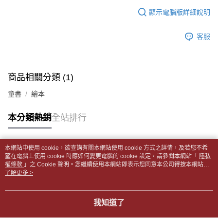
【「AFTEE先享後付」結帳流程】
醒簡訊。
１．於結帳方式選擇「AFTEE先享後付」後，將跳轉至「AFTEE先享後付」
顯示電腦版詳細說明
每筆NT$65，滿NT$499(含以上)免運費
2.透過簡訊連結打開帳單後，可選擇「超商條碼／台灣大直營門市／銀行轉
結帳頁面，進行簡訊認證並確認金額後，即可完成結帳。
帳／街口支付／iPASS MONEY」等通路繳費。
２．訂單成立數日內，您將收到繳費通知簡訊。
付款後全家取貨
客服
３．收到繳費通知簡訊後14天內，點擊此簡訊中的連結，可透過四大超商／
【注意事項】
每筆NT$65，滿NT$499(含以上)免運費
ATM／網路銀行／等多元方式進行付款，方視為交易完成。
1.本服務係由「台灣大哥大股份有限公司」（以下簡稱本公司）所提供，讓
※ 請注意：結帳手續完成當下不需立刻繳費，但若您需要取消訂單，請聯絡
用戶於交易時，得透過本服務購買商品或服務，並由商店將買賣／分期付款
7-11取貨付款【書籍"本數"8本以上，建議使用中華郵政宅配
購買商品的店家。未經商家同意取消之訂單仍視為有效，需透過AFTEE先享
買賣價金債權讓與本公司後，依約使用本公司帳單繳交帳款。
後付繳納相關費用。
包裹】
商品相關分類 (1)
2.基於同意付款使用「大哥付你分期」之契約關係目的，商店將以您的個人
※ 交易是否成功請以「AFTEE先享後付 」之結帳頁面顯示為準，若有關於
資料（包含姓名、電話或地址）提供予台灣大哥大進項蒐集、處理及利用，
每筆NT$65，滿NT$688(含以上)免運費
是否繳費成功／繳費後需取消欲退款等相關疑問，請聯繫「AFTEE先享後付
童書
繪本
由本公司與您本人進行分期帳單所需資料之確認、核對及更正。
客戶支援中心」
https://netprotections.freshdesk.com/support/home
3.完整用戶服務條款，請詳閱以下連結：
https://oppay.tw/userRule
付款後7-11取貨
【注意事項】
本分類熱銷
全站排行
每筆NT$65，滿NT$688(含以上)免運費
１．透過由恩沛科技股份有限公司提供之「AFTEE先享後付」服務完成之交
易，需依本服務之必要範圍內提供個人資料，並將交易相關給付款項請求債
中華郵政包裹
權轉讓予恩沛科技股份有限公司。
本網站中使用 cookie，欲查詢有關本網站使用 cookie 方式之詳情，及若您不希
每筆NT$65，滿NT$688(含以上)免運費
２．關於個人資料處理事宜，請瀏覽以下網址：
熱門標籤
望在電腦上使用 cookie 時應如何變更電腦的 cookie 設定，請參閱本網站「
隱私
https://aftee.tw/terms/#terms3
權條款
」之 Cookie 聲明。您繼續使用本網站即表示您同意本公司得按本網站使
中華郵政包裹(離島)
３．未成年的使用者請事先徵得法定代理人或監護人之同意方可使用
用條款之 Cookie 聲明使用 cookie。
了解更多 >
「AFTEE先享後付」，若未經同意申辦者引起之損失，本公司不負相關責
每筆NT$65，滿NT$688(含以上)免運費
任。
４．使用「AFTEE先享後付」時，將依據個別帳號之用戶狀況，依本公司即
士林門市自取(書送達簡訊通知)
我知道了
時審查核予不同之上限額度；若仍有額度不足之情形，本公司將視審查結果
免運費
請求用戶進行身份認證。