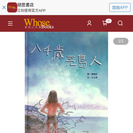
胡思書店
開啟APP
立刻使用官方APP
0
1
/
1