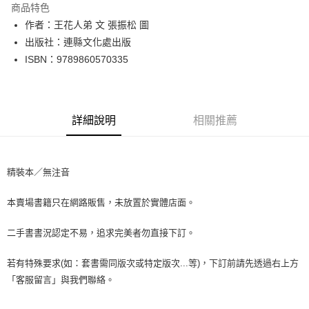
商品特色
Apple Pay
作者：王花人弟 文 張振松 圖
出版社：連縣文化處出版
街口支付
ISBN：9789860570335
悠遊付
Google Pay
詳細說明
相關推薦
全盈+PAY
大哥付你分期
相關說明
精裝本／無注音
【大哥付你分期使用說明】
AFTEE先享後付
1.本服務由台灣大哥大提供，台灣大哥大用戶可立即使用無須另外申請。
本賣場書籍只在網路販售，未放置於實體店面。
2.付款方式選擇「大哥付你分期」，訂單成立後會自動跳轉到大哥付的交易
相關說明
流程，驗證手機門號後，選擇欲分期的期數、繳款截止日，確認付款後即完
【關於「AFTEE先享後付」】
成交易。
二手書書況認定不易，追求完美者勿直接下訂。
ATM付款
AFTEE先享後付是「在收到商品之後才付款」的支付方式。 讓您購物簡單
3.實際核准額度、可分期數及費用金額請依後續交易確認頁面所載為準。
便利好安心！
4.訂單成立30分鐘內，如未前往確認交易或遇審核未通過，訂單將自動取
１．簡單：不需註冊會員、不需綁卡、不需儲值。
若有特殊要求(如：套書需同版次或特定版次...等)，下訂前請先透過右上方
運送方式
消。如遇「轉專審核」未通過狀況，表示未達大哥付你分期系統評分，恕無
２．便利：只要手機號碼，簡訊認證，即可結帳。
「客服留言」與我們聯絡。
法說明評估內容。
３．安心：先確認商品／服務後，再付款。
全家取貨付款【書籍"本數"8本以上，建議使用中華郵政宅配包
【繳款方式說明】
1.分期款項不併入電信帳單，「大哥付你分期」於每月結算日後寄送繳費提
裹】