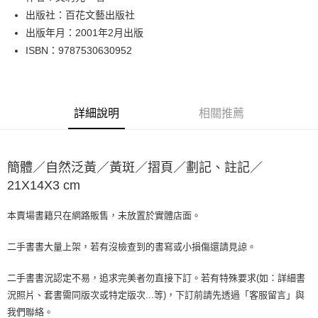
出版社：百花文藝出版社
街口支付
出版年月：2001年2月出版
悠遊付
ISBN：9787530630952
Google Pay
全盈+PAY
詳細說明
相關推薦
大哥付你分期
相關說明
【大哥付你分期使用說明】
簡體／自然泛黃／黃斑／摺頁／劃記、註記／
AFTEE先享後付
1.本服務由台灣大哥大提供，台灣大哥大用戶可立即使用無須另外申請。
21X14X3 cm
2.付款方式選擇「大哥付你分期」，訂單成立後會自動跳轉到大哥付的交易
相關說明
流程，驗證手機門號後，選擇欲分期的期數、繳款截止日，確認付款後即完
【關於「AFTEE先享後付」】
成交易。
ATM付款
AFTEE先享後付是「在收到商品之後才付款」的支付方式。 讓您購物簡單
本賣場書籍只在網路販售，未放置於實體店面。
3.實際核准額度、可分期數及費用金額請依後續交易確認頁面所載為準。
便利好安心！
4.訂單成立30分鐘內，如未前往確認交易或遇審核未通過，訂單將自動取
１．簡單：不需註冊會員、不需綁卡、不需儲值。
二手書書大量上架，若有沒檢查到的書寫或小損傷還請見諒。
運送方式
消。如遇「轉專審核」未通過狀況，表示未達大哥付你分期系統評分，恕無
２．便利：只要手機號碼，簡訊認證，即可結帳。
法說明評估內容。
３．安心：先確認商品／服務後，再付款。
全家取貨付款【書籍"本數"8本以上，建議使用中華郵政宅配包
【繳款方式說明】
二手書書況認定不易，追求完美者勿直接下訂。若有特殊要求(如：詳細書
1.分期款項不併入電信帳單，「大哥付你分期」於每月結算日後寄送繳費提
裹】
【「AFTEE先享後付」結帳流程】
況照片、套書需同版次或特定版次...等)，下訂前請先透過「客服留言」與
醒簡訊。
１．於結帳方式選擇「AFTEE先享後付」後，將跳轉至「AFTEE先享後付」
每筆NT$65，滿NT$499(含以上)免運費
2.透過簡訊連結打開帳單後，可選擇「超商條碼／台灣大直營門市／銀行轉
我們聯絡。
結帳頁面，進行簡訊認證並確認金額後，即可完成結帳。