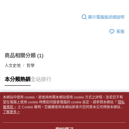
帳／街口支付／iPASS MONEY」等通路繳費。
２．訂單成立數日內，您將收到繳費通知簡訊。
付款後全家取貨
３．收到繳費通知簡訊後14天內，點擊此簡訊中的連結，可透過四大超商／
【注意事項】
每筆NT$65，滿NT$499(含以上)免運費
ATM／網路銀行／等多元方式進行付款，方視為交易完成。
顯示電腦版詳細說明
1.本服務係由「台灣大哥大股份有限公司」（以下簡稱本公司）所提供，讓
※ 請注意：結帳手續完成當下不需立刻繳費，但若您需要取消訂單，請聯絡
用戶於交易時，得透過本服務購買商品或服務，並由商店將買賣／分期付款
7-11取貨付款【書籍"本數"8本以上，建議使用中華郵政宅配
購買商品的店家。未經商家同意取消之訂單仍視為有效，需透過AFTEE先享
買賣價金債權讓與本公司後，依約使用本公司帳單繳交帳款。
後付繳納相關費用。
客服
包裹】
2.基於同意付款使用「大哥付你分期」之契約關係目的，商店將以您的個人
※ 交易是否成功請以「AFTEE先享後付 」之結帳頁面顯示為準，若有關於
資料（包含姓名、電話或地址）提供予台灣大哥大進項蒐集、處理及利用，
每筆NT$65，滿NT$688(含以上)免運費
是否繳費成功／繳費後需取消欲退款等相關疑問，請聯繫「AFTEE先享後付
由本公司與您本人進行分期帳單所需資料之確認、核對及更正。
客戶支援中心」
https://netprotections.freshdesk.com/support/home
3.完整用戶服務條款，請詳閱以下連結：
https://oppay.tw/userRule
付款後7-11取貨
商品相關分類 (1)
【注意事項】
每筆NT$65，滿NT$688(含以上)免運費
１．透過由恩沛科技股份有限公司提供之「AFTEE先享後付」服務完成之交
人文史地
哲學
易，需依本服務之必要範圍內提供個人資料，並將交易相關給付款項請求債
中華郵政包裹
權轉讓予恩沛科技股份有限公司。
每筆NT$65，滿NT$688(含以上)免運費
２．關於個人資料處理事宜，請瀏覽以下網址：
本分類熱銷
全站排行
https://aftee.tw/terms/#terms3
中華郵政包裹(離島)
３．未成年的使用者請事先徵得法定代理人或監護人之同意方可使用
「AFTEE先享後付」，若未經同意申辦者引起之損失，本公司不負相關責
每筆NT$65，滿NT$688(含以上)免運費
本網站中使用 cookie，欲查詢有關本網站使用 cookie 方式之詳情，及若您不希
任。
熱門標籤
望在電腦上使用 cookie 時應如何變更電腦的 cookie 設定，請參閱本網站「
隱私
４．使用「AFTEE先享後付」時，將依據個別帳號之用戶狀況，依本公司即
士林門市自取(書送達簡訊通知)
權條款
」之 Cookie 聲明。您繼續使用本網站即表示您同意本公司得按本網站使
時審查核予不同之上限額度；若仍有額度不足之情形，本公司將視審查結果
用條款之 Cookie 聲明使用 cookie。
了解更多 >
免運費
請求用戶進行身份認證。
５．嚴禁一人註冊多個帳號或使用他人資訊註冊。若發現惡意使用之情形，
中華郵政【國際航空包裹】*收件人請填寫本名
恩沛科技股份有限公司將有權停止該用戶之使用額度並採取法律行動。
查看運費