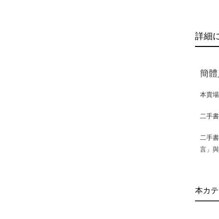
詳細
簡體
本賣
二手
二手書
言」
本カテ