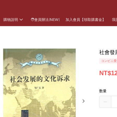
購物說明
🧑會員辦法∣NEW∣
加入會員【領取購書金】
我
社會發
コンビニ受
NT$1
数量