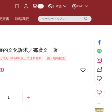
0
日本語
TWD
要賣書
聯絡我們
展的文化訴求／鄒廣文 著
け取り NT$499以上で送料無料
国・地域配送
20