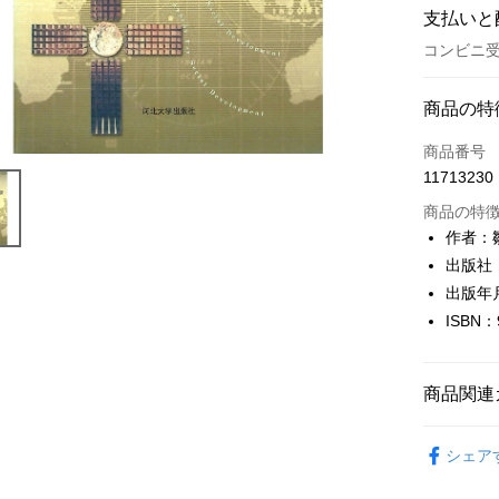
支払いと
コンビニ受
お支払い
商品の特
クレジット
商品番号
11713230
コンビニ
商品の特
LINE Pay
作者：
出版社
Apple Pay
出版年月
JKOPAY
ISBN：
Easy Walle
Google Pa
商品関連
Plus Pay
人文史地
シェア
OP Pay La