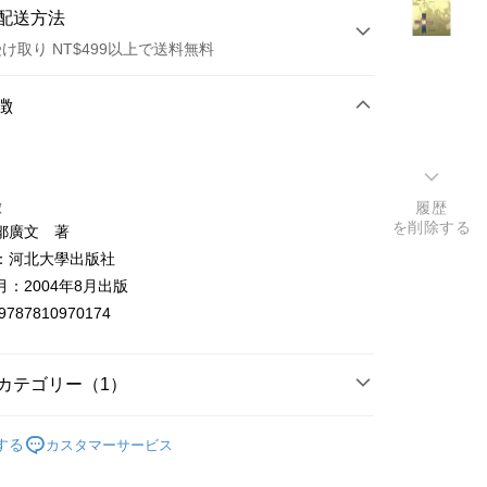
配送方法
け取り NT$499以上で送料無料
方法
徴
カード1回払い
店頭代金引換
徴
履歴
を削除する
鄒廣文 著
：河北大學出版社
：2004年8月出版
9787810970174
t
y
カテゴリー（1）
社會科學
する
カスタマーサービス
ter