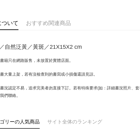
説明
【OP Pay
AFTEE
1. 本サ
追加の申
説明
について
おすすめ関連商品
2. 支払い
一、 AF
ATM払い
動的に OP
1.お支払
払いの回
ドウが表
す。
2.SMS
／自然泛黃／黃斑／21X15X2 cm
3. 実際
3.注文す
配送方法
ジを基準
す。
4. 注文
4.ご注文
場書籍只在網路販售，未放置於實體店面。
全家取貨付
合、注文
員の場合は
包裹】
が発生し
5.商品受
書書大量上架，若有沒檢查到的書寫或小損傷還請見諒。
評価内容
たはアプリ
配送毎にN
ングでお
書況認定不易，追求完美者勿直接下訂。若有特殊要求(如：詳細書況照片、套書
付款後全
【支払い
代金納付期
與我們聯絡。
配送毎にN
1. 分割払
プリをダウ
の締め日後
以内まで
2. SM
7-11取
湾大直営店
お支払期限
包裹】
で支払い
もとに計算
ゴリーの人気商品
サイト全体のランキング
配送毎にN
期限を延
【注意事
（例：予
付款後7-1
1. 本サ
の有無に関