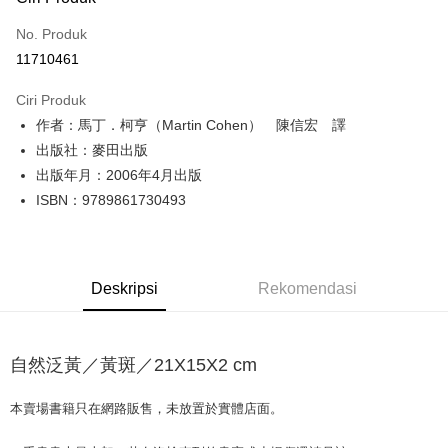
Kad Kredit (Bayaran Penuh)
No. Produk
Pengambilan di Kedai Serbaneka
11710461
LINE Pay
Ciri Produk
Apple Pay
作者：馬丁．柯亨（Martin Cohen） 陳信宏 譯
出版社：麥田出版
JKOPAY
出版年月：2006年4月出版
Easy Wallet
ISBN：9789861730493
Google Pay
Plus PAY
Deskripsi
Rekomendasi
OP Pay Later
Deskripsi
[Terma Penggunaan untuk OP Pay Later]
自然泛黃／黃斑／21X15X2 cm
AFTEE
Perkhidmatan ini disediakan oleh Taiwan Mobile dan tersedia untuk
Deskripsi
pengguna Taiwan Mobile tanpa memerlukan permohonan tambahan.
本賣場書籍只在網路販售，未放置於實體店面。
Pertama, Mengenai Perkhidmatan AFTEE Beli Sekarang Bayar Kemudian
Pemindahan ATM
1. Dengan memilih AFTEE sebagai kaedah pembayaran, mesej
Jika anda memilih OP Pay Later sebagai kaedah pembayaran, sistem
pengesahan AFTEE akan muncul.