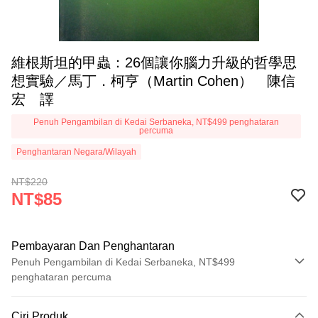
維根斯坦的甲蟲：26個讓你腦力升級的哲學思
想實驗／馬丁．柯亨（Martin Cohen） 陳信
宏 譯
Penuh Pengambilan di Kedai Serbaneka, NT$499 penghataran
percuma
Penghantaran Negara/Wilayah
NT$220
NT$85
Pembayaran Dan Penghantaran
Penuh Pengambilan di Kedai Serbaneka, NT$499
penghataran percuma
Kaedah Pembayaran
Ciri Produk