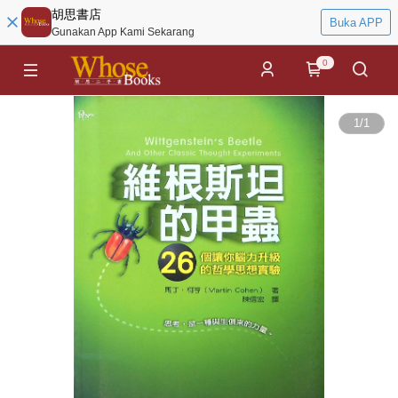
胡思書店
Buka APP
Gunakan App Kami Sekarang
0
1
/
1