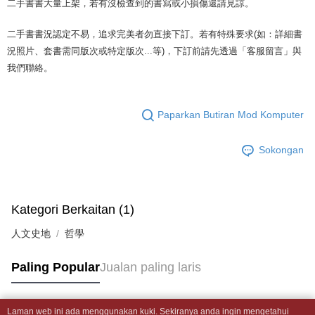
二手書書大量上架，若有沒檢查到的書寫或小損傷還請見諒。
akan mengarahkan anda secara automatik ke proses transaksi OP Pay
2. Anda boleh meneruskan pembayaran selepas pengesahan SMS.
Pilihan Penghantaran
Later selepas pesanan dibuat. Anda perlu mengesahkan nombor telefon
3. Tiada bayaran diperlukan apabila pesanan disahkan. Produk akan
mudah alih anda, memilih bilangan ansuran, dan menetapkan tarikh
二手書書況認定不易，追求完美者勿直接下訂。若有特殊要求(如：詳細書
dihantar ke alamat yang ditetapkan.
全家取貨付款【書籍"本數"8本以上，建議使用中華郵政宅配包
akhir pembayaran. Transaksi akan dianggap selesai setelah pembayaran
4. Setelah pesanan disahkan, anda akan menerima SMS pembayaran
況照片、套書需同版次或特定版次...等)，下訂前請先透過「客服留言」與
裹】
disahkan.
manakala ahli aplikasi akan menerima pemberitahuan tolak aplikasi
我們聯絡。
NT$65/pesanan | Penghantaran percuma untuk pesanan
AFTEE.
Had kredit yang diluluskan, tempoh ansuran yang tersedia, dan yuran
5. Tiada bayaran diperlukan apabila anda menerima produk. Sila buat
NT$499 atau lebih
yang dikenakan adalah tertakluk kepada maklumat yang dinyatakan
pembayaran di empat kedai serbaneka utama, ATM atau perbankan
pada halaman pengesahan transaksi seterusnya.
dalam talian dengan SMS pembayaran atau pemberitahuan tolak aplikasi
Paparkan Butiran Mod Komputer
付款後全家取貨
AFTEE.
Jika transaksi tidak disahkan dalam masa 30 minit selepas pesanan
NT$65/pesanan | Penghantaran percuma untuk pesanan
dibuat, atau jika permohonan gagal dalam proses semakan, pesanan
Sokongan
Sila ambil perhatian bahawa tempoh pembayaran adalah 14 hari. Walau
NT$499 atau lebih
akan dibatalkan secara automatik. Jika permohonan gagal pada
bagaimanapun, bagi mereka yang telah memuat turun Aplikasi AFTEE
peringkat "semakan manual", ini bermakna kriteria pemarkahan sistem
dan mendaftar sebagai ahli AFTEE boleh menikmati tempoh pembayaran
7-11取貨付款【書籍"本數"8本以上，建議使用中華郵政宅配
tidak dipenuhi; butiran penilaian khusus tidak akan didedahkan.
sehingga 45 hari.
包裹】
Kategori Berkaitan (1)
[Arahan Pembayaran]
Tempoh pembayaran dikira dari masa kedai meminta pembayaran anda,
NT$65/pesanan | Penghantaran percuma untuk pesanan
ditambah dengan bilangan hari yang boleh dilanjutkan oleh AFTEE. Anda
人文史地
哲學
Pembayaran ansuran melalui OP Pay Later akan dibilkan secara
NT$688 atau lebih
boleh melanjutkan tempoh pembayaran anda sebelum anda menerima
berasingan dan tidak termasuk dalam bil telekom anda. SMS peringatan
pesanan. Walau bagaimanapun, tiada jaminan bahawa anda boleh
pembayaran akan dihantar selepas kitaran bil bulanan.
付款後7-11取貨
menerima pesanan anda semasa tempoh pembayaran (cth.: produk
Paling Popular
Jualan paling laris
prapesanan atau produk yang mungkin mengambil masa yang lebih
NT$65/pesanan | Penghantaran percuma untuk pesanan
Selepas mengakses bil melalui pautan dalam SMS, anda boleh
lama untuk dihantar). Oleh itu, anda dikehendaki membuat pembayaran
menyelesaikan pembayaran anda melalui salah satu saluran berikut: kod
NT$688 atau lebih
kepada AFTEE dalam tempoh sama ada anda menerima pesanan.
bar kedai serbaneka, kedai runcit Taiwan Mobile, pemindahan bank,
Laman web ini ada menggunakan kuki. Sekiranya anda ingin mengetahui