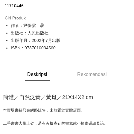
Pengambilan di Kedai Serbaneka
11710446
LINE Pay
Ciri Produk
Apple Pay
作者：尹保雲 著
出版社：人民出版社
JKOPAY
出版年月：2002年7月出版
Easy Wallet
ISBN：9787010034560
Google Pay
Plus PAY
Deskripsi
Rekomendasi
OP Pay Later
Deskripsi
[Terma Penggunaan untuk OP Pay Later]
簡體／自然泛黃／黃斑／21X14X2 cm
AFTEE
Perkhidmatan ini disediakan oleh Taiwan Mobile dan tersedia untuk
Deskripsi
pengguna Taiwan Mobile tanpa memerlukan permohonan tambahan.
本賣場書籍只在網路販售，未放置於實體店面。
Pertama, Mengenai Perkhidmatan AFTEE Beli Sekarang Bayar Kemudian
Pemindahan ATM
1. Dengan memilih AFTEE sebagai kaedah pembayaran, mesej
Jika anda memilih OP Pay Later sebagai kaedah pembayaran, sistem
pengesahan AFTEE akan muncul.
二手書書大量上架，若有沒檢查到的書寫或小損傷還請見諒。
akan mengarahkan anda secara automatik ke proses transaksi OP Pay
2. Anda boleh meneruskan pembayaran selepas pengesahan SMS.
Pilihan Penghantaran
Later selepas pesanan dibuat. Anda perlu mengesahkan nombor telefon
3. Tiada bayaran diperlukan apabila pesanan disahkan. Produk akan