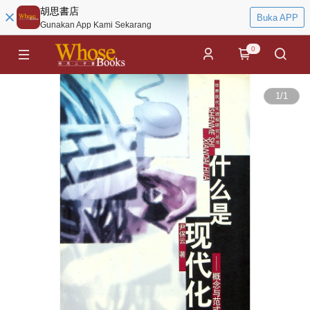
胡思書店
Buka APP
Gunakan App Kami Sekarang
0
1
/
1