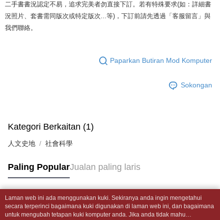
mudah alih anda, memilih bilangan ansuran, dan menetapkan tarikh
二手書書況認定不易，追求完美者勿直接下訂。若有特殊要求(如：詳細書
dihantar ke alamat yang ditetapkan.
全家取貨付款【書籍"本數"8本以上，建議使用中華郵政宅配包
akhir pembayaran. Transaksi akan dianggap selesai setelah pembayaran
4. Setelah pesanan disahkan, anda akan menerima SMS pembayaran
況照片、套書需同版次或特定版次...等)，下訂前請先透過「客服留言」與
裹】
disahkan.
manakala ahli aplikasi akan menerima pemberitahuan tolak aplikasi
我們聯絡。
NT$65/pesanan | Penghantaran percuma untuk pesanan
AFTEE.
Had kredit yang diluluskan, tempoh ansuran yang tersedia, dan yuran
5. Tiada bayaran diperlukan apabila anda menerima produk. Sila buat
NT$499 atau lebih
yang dikenakan adalah tertakluk kepada maklumat yang dinyatakan
pembayaran di empat kedai serbaneka utama, ATM atau perbankan
pada halaman pengesahan transaksi seterusnya.
dalam talian dengan SMS pembayaran atau pemberitahuan tolak aplikasi
Paparkan Butiran Mod Komputer
付款後全家取貨
AFTEE.
Jika transaksi tidak disahkan dalam masa 30 minit selepas pesanan
NT$65/pesanan | Penghantaran percuma untuk pesanan
dibuat, atau jika permohonan gagal dalam proses semakan, pesanan
Sokongan
Sila ambil perhatian bahawa tempoh pembayaran adalah 14 hari. Walau
NT$499 atau lebih
akan dibatalkan secara automatik. Jika permohonan gagal pada
bagaimanapun, bagi mereka yang telah memuat turun Aplikasi AFTEE
peringkat "semakan manual", ini bermakna kriteria pemarkahan sistem
dan mendaftar sebagai ahli AFTEE boleh menikmati tempoh pembayaran
7-11取貨付款【書籍"本數"8本以上，建議使用中華郵政宅配
tidak dipenuhi; butiran penilaian khusus tidak akan didedahkan.
sehingga 45 hari.
包裹】
Kategori Berkaitan (1)
[Arahan Pembayaran]
Tempoh pembayaran dikira dari masa kedai meminta pembayaran anda,
NT$65/pesanan | Penghantaran percuma untuk pesanan
ditambah dengan bilangan hari yang boleh dilanjutkan oleh AFTEE. Anda
人文史地
社會科學
Pembayaran ansuran melalui OP Pay Later akan dibilkan secara
NT$688 atau lebih
boleh melanjutkan tempoh pembayaran anda sebelum anda menerima
berasingan dan tidak termasuk dalam bil telekom anda. SMS peringatan
pesanan. Walau bagaimanapun, tiada jaminan bahawa anda boleh
pembayaran akan dihantar selepas kitaran bil bulanan.
付款後7-11取貨
menerima pesanan anda semasa tempoh pembayaran (cth.: produk
Paling Popular
Jualan paling laris
prapesanan atau produk yang mungkin mengambil masa yang lebih
NT$65/pesanan | Penghantaran percuma untuk pesanan
Selepas mengakses bil melalui pautan dalam SMS, anda boleh
lama untuk dihantar). Oleh itu, anda dikehendaki membuat pembayaran
menyelesaikan pembayaran anda melalui salah satu saluran berikut: kod
NT$688 atau lebih
kepada AFTEE dalam tempoh sama ada anda menerima pesanan.
bar kedai serbaneka, kedai runcit Taiwan Mobile, pemindahan bank,
Laman web ini ada menggunakan kuki. Sekiranya anda ingin mengetahui
Tag Popular
JKOPay, atau iPASS MONEY.
secara terperinci bagaimana kuki digunakan di laman web ini, dan bagaimana
中華郵政包裹
Kedua, Sekatan Pembayaran
untuk mengubah tetapan kuki komputer anda. Jika anda tidak mahu
1. Jumlah yang diperakui untuk pengguna kali pertama boleh sehingga