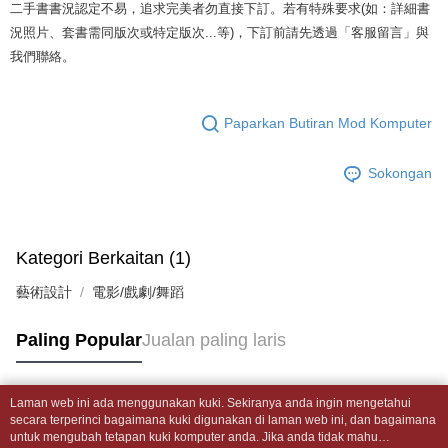
mudah alih anda, memilih bilangan ansuran, dan menetapkan tarikh
二手書書況認定不易，追求完美者勿直接下訂。若有特殊要求(如：詳細書
dihantar ke alamat yang ditetapkan.
全家取貨付款【書籍"本數"8本以上，建議使用中華郵政宅配包
akhir pembayaran. Transaksi akan dianggap selesai setelah pembayaran
4. Setelah pesanan disahkan, anda akan menerima SMS pembayaran
況照片、套書需同版次或特定版次...等)，下訂前請先透過「客服留言」與
裹】
disahkan.
manakala ahli aplikasi akan menerima pemberitahuan tolak aplikasi
我們聯絡。
NT$65/pesanan | Penghantaran percuma untuk pesanan
AFTEE.
Had kredit yang diluluskan, tempoh ansuran yang tersedia, dan yuran
5. Tiada bayaran diperlukan apabila anda menerima produk. Sila buat
NT$499 atau lebih
yang dikenakan adalah tertakluk kepada maklumat yang dinyatakan
pembayaran di empat kedai serbaneka utama, ATM atau perbankan
pada halaman pengesahan transaksi seterusnya.
dalam talian dengan SMS pembayaran atau pemberitahuan tolak aplikasi
Paparkan Butiran Mod Komputer
付款後全家取貨
AFTEE.
Jika transaksi tidak disahkan dalam masa 30 minit selepas pesanan
NT$65/pesanan | Penghantaran percuma untuk pesanan
dibuat, atau jika permohonan gagal dalam proses semakan, pesanan
Sokongan
Sila ambil perhatian bahawa tempoh pembayaran adalah 14 hari. Walau
NT$499 atau lebih
akan dibatalkan secara automatik. Jika permohonan gagal pada
bagaimanapun, bagi mereka yang telah memuat turun Aplikasi AFTEE
peringkat "semakan manual", ini bermakna kriteria pemarkahan sistem
dan mendaftar sebagai ahli AFTEE boleh menikmati tempoh pembayaran
7-11取貨付款【書籍"本數"8本以上，建議使用中華郵政宅配
tidak dipenuhi; butiran penilaian khusus tidak akan didedahkan.
sehingga 45 hari.
包裹】
Kategori Berkaitan (1)
[Arahan Pembayaran]
Tempoh pembayaran dikira dari masa kedai meminta pembayaran anda,
NT$65/pesanan | Penghantaran percuma untuk pesanan
ditambah dengan bilangan hari yang boleh dilanjutkan oleh AFTEE. Anda
藝術設計
電影/戲劇/舞蹈
Pembayaran ansuran melalui OP Pay Later akan dibilkan secara
NT$688 atau lebih
boleh melanjutkan tempoh pembayaran anda sebelum anda menerima
berasingan dan tidak termasuk dalam bil telekom anda. SMS peringatan
pesanan. Walau bagaimanapun, tiada jaminan bahawa anda boleh
pembayaran akan dihantar selepas kitaran bil bulanan.
付款後7-11取貨
menerima pesanan anda semasa tempoh pembayaran (cth.: produk
Paling Popular
Jualan paling laris
prapesanan atau produk yang mungkin mengambil masa yang lebih
NT$65/pesanan | Penghantaran percuma untuk pesanan
Selepas mengakses bil melalui pautan dalam SMS, anda boleh
lama untuk dihantar). Oleh itu, anda dikehendaki membuat pembayaran
menyelesaikan pembayaran anda melalui salah satu saluran berikut: kod
NT$688 atau lebih
kepada AFTEE dalam tempoh sama ada anda menerima pesanan.
bar kedai serbaneka, kedai runcit Taiwan Mobile, pemindahan bank,
Laman web ini ada menggunakan kuki. Sekiranya anda ingin mengetahui
Tag Popular
JKOPay, atau iPASS MONEY.
secara terperinci bagaimana kuki digunakan di laman web ini, dan bagaimana
中華郵政包裹
Kedua, Sekatan Pembayaran
untuk mengubah tetapan kuki komputer anda. Jika anda tidak mahu
1. Jumlah yang diperakui untuk pengguna kali pertama boleh sehingga