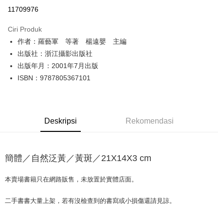
Pengambilan di Kedai Serbaneka
11709976
LINE Pay
Ciri Produk
Apple Pay
作者：羅藝軍 等著 楊遠嬰 主編
出版社：浙江攝影出版社
JKOPAY
出版年月：2001年7月出版
Easy Wallet
ISBN：9787805367101
Google Pay
Plus PAY
Deskripsi
Rekomendasi
OP Pay Later
Deskripsi
[Terma Penggunaan untuk OP Pay Later]
簡體／自然泛黃／黃斑／21X14X3 cm
AFTEE
Perkhidmatan ini disediakan oleh Taiwan Mobile dan tersedia untuk
Deskripsi
pengguna Taiwan Mobile tanpa memerlukan permohonan tambahan.
本賣場書籍只在網路販售，未放置於實體店面。
Pertama, Mengenai Perkhidmatan AFTEE Beli Sekarang Bayar Kemudian
Pemindahan ATM
1. Dengan memilih AFTEE sebagai kaedah pembayaran, mesej
Jika anda memilih OP Pay Later sebagai kaedah pembayaran, sistem
pengesahan AFTEE akan muncul.
二手書書大量上架，若有沒檢查到的書寫或小損傷還請見諒。
akan mengarahkan anda secara automatik ke proses transaksi OP Pay
2. Anda boleh meneruskan pembayaran selepas pengesahan SMS.
Pilihan Penghantaran
Later selepas pesanan dibuat. Anda perlu mengesahkan nombor telefon
3. Tiada bayaran diperlukan apabila pesanan disahkan. Produk akan