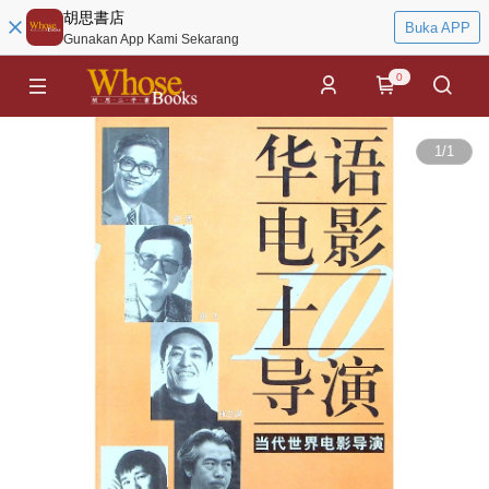
胡思書店
Buka APP
Gunakan App Kami Sekarang
0
1
/
1