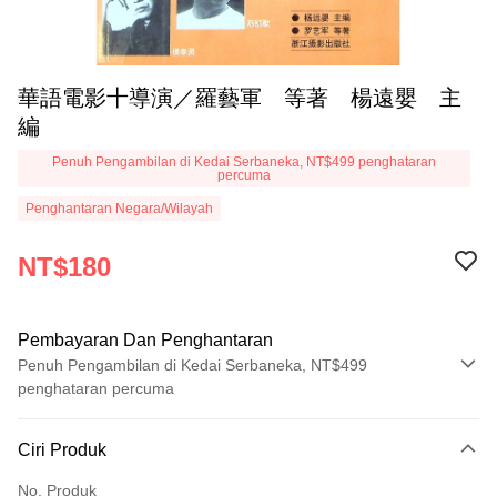
華語電影十導演／羅藝軍 等著 楊遠嬰 主
編
Penuh Pengambilan di Kedai Serbaneka, NT$499 penghataran
percuma
Penghantaran Negara/Wilayah
NT$180
Pembayaran Dan Penghantaran
Penuh Pengambilan di Kedai Serbaneka, NT$499
penghataran percuma
Kaedah Pembayaran
Ciri Produk
Kad Kredit (Bayaran Penuh)
No. Produk