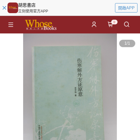
胡思書店
開啟APP
立刻使用官方APP
0
1
/
1