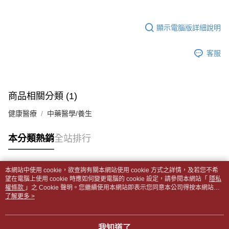
帳／街口支付／iPASS MONEY」等通路繳費。
２．訂單成立數日內，您將收到繳費通知簡訊。
付款後全家取貨
３．收到繳費通知簡訊後14天內，點擊此簡訊中的連結，可透過四大超商／
【注意事項】
每筆NT$65，滿NT$499(含以上)免運費
顯示電腦版詳細說明
ATM／網路銀行／等多元方式進行付款，方視為交易完成。
1.本服務係由「台灣大哥大股份有限公司」（以下簡稱本公司）所提供，讓
※ 請注意：結帳手續完成當下不需立刻繳費，但若您需要取消訂單，請聯絡
用戶於交易時，得透過本服務購買商品或服務，並由商店將買賣／分期付款
7-11取貨付款【書籍"本數"8本以上，建議使用中華郵政宅配
購買商品的店家。未經商家同意取消之訂單仍視為有效，需透過AFTEE先享
買賣價金債權讓與本公司後，依約使用本公司帳單繳交帳款。
客服
後付繳納相關費用。
包裹】
2.基於同意付款使用「大哥付你分期」之契約關係目的，商店將以您的個人
※ 交易是否成功請以「AFTEE先享後付 」之結帳頁面顯示為準，若有關於
資料（包含姓名、電話或地址）提供予台灣大哥大進項蒐集、處理及利用，
每筆NT$65，滿NT$688(含以上)免運費
是否繳費成功／繳費後需取消欲退款等相關疑問，請聯繫「AFTEE先享後付
由本公司與您本人進行分期帳單所需資料之確認、核對及更正。
客戶支援中心」
https://netprotections.freshdesk.com/support/home
3.完整用戶服務條款，請詳閱以下連結：
https://oppay.tw/userRule
付款後7-11取貨
商品相關分類 (1)
【注意事項】
每筆NT$65，滿NT$688(含以上)免運費
１．透過由恩沛科技股份有限公司提供之「AFTEE先享後付」服務完成之交
健康醫療
中藥醫學/養生
易，需依本服務之必要範圍內提供個人資料，並將交易相關給付款項請求債
中華郵政包裹
權轉讓予恩沛科技股份有限公司。
每筆NT$65，滿NT$688(含以上)免運費
本分類熱銷
全站排行
２．關於個人資料處理事宜，請瀏覽以下網址：
https://aftee.tw/terms/#terms3
中華郵政包裹(離島)
３．未成年的使用者請事先徵得法定代理人或監護人之同意方可使用
「AFTEE先享後付」，若未經同意申辦者引起之損失，本公司不負相關責
每筆NT$65，滿NT$688(含以上)免運費
本網站中使用 cookie，欲查詢有關本網站使用 cookie 方式之詳情，及若您不希
任。
熱門標籤
望在電腦上使用 cookie 時應如何變更電腦的 cookie 設定，請參閱本網站「
隱私
４．使用「AFTEE先享後付」時，將依據個別帳號之用戶狀況，依本公司即
權條款
士林門市自取(書送達簡訊通知)
」之 Cookie 聲明。您繼續使用本網站即表示您同意本公司得按本網站使
時審查核予不同之上限額度；若仍有額度不足之情形，本公司將視審查結果
用條款之 Cookie 聲明使用 cookie。
了解更多 >
免運費
請求用戶進行身份認證。
５．嚴禁一人註冊多個帳號或使用他人資訊註冊。若發現惡意使用之情形，
中華郵政【國際航空包裹】*收件人請填寫本名
恩沛科技股份有限公司將有權停止該用戶之使用額度並採取法律行動。
查看運費
我知道了