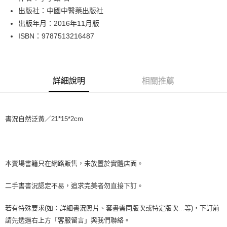
出版社：中國中醫藥出版社
街口支付
出版年月：2016年11月版
悠遊付
ISBN：9787513216487
Google Pay
全盈+PAY
詳細說明
相關推薦
大哥付你分期
相關說明
【大哥付你分期使用說明】
書況自然泛黃／21*15*2cm
AFTEE先享後付
1.本服務由台灣大哥大提供，台灣大哥大用戶可立即使用無須另外申請。
2.付款方式選擇「大哥付你分期」，訂單成立後會自動跳轉到大哥付的交易
相關說明
流程，驗證手機門號後，選擇欲分期的期數、繳款截止日，確認付款後即完
【關於「AFTEE先享後付」】
成交易。
ATM付款
AFTEE先享後付是「在收到商品之後才付款」的支付方式。 讓您購物簡單
3.實際核准額度、可分期數及費用金額請依後續交易確認頁面所載為準。
便利好安心！
本賣場書籍只在網路販售，未放置於實體店面。
4.訂單成立30分鐘內，如未前往確認交易或遇審核未通過，訂單將自動取
１．簡單：不需註冊會員、不需綁卡、不需儲值。
運送方式
消。如遇「轉專審核」未通過狀況，表示未達大哥付你分期系統評分，恕無
２．便利：只要手機號碼，簡訊認證，即可結帳。
二手書書況認定不易，追求完美者勿直接下訂。
法說明評估內容。
３．安心：先確認商品／服務後，再付款。
全家取貨付款【書籍"本數"8本以上，建議使用中華郵政宅配包
【繳款方式說明】
1.分期款項不併入電信帳單，「大哥付你分期」於每月結算日後寄送繳費提
裹】
若有特殊要求(如：詳細書況照片、套書需同版次或特定版次...等)，下訂前
【「AFTEE先享後付」結帳流程】
醒簡訊。
１．於結帳方式選擇「AFTEE先享後付」後，將跳轉至「AFTEE先享後付」
每筆NT$65，滿NT$499(含以上)免運費
請先透過右上方「客服留言」與我們聯絡。
2.透過簡訊連結打開帳單後，可選擇「超商條碼／台灣大直營門市／銀行轉
結帳頁面，進行簡訊認證並確認金額後，即可完成結帳。