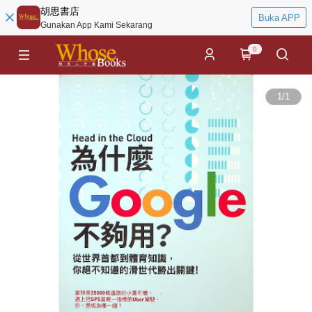
胡思書店
Buka APP
Gunakan App Kami Sekarang
0
1
/
1