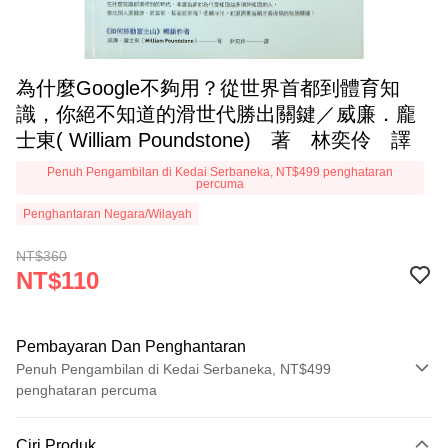
為什麼Google不夠用？從世界首都到體育知
識，你絕不知道的滑世代勝出關鍵／威廉．龐
士東( William Poundstone) 著 林奕伶 譯
Penuh Pengambilan di Kedai Serbaneka, NT$499 penghataran
percuma
Penghantaran Negara/Wilayah
NT$360
NT$110
Pembayaran Dan Penghantaran
Penuh Pengambilan di Kedai Serbaneka, NT$499
penghataran percuma
Kaedah Pembayaran
Ciri Produk