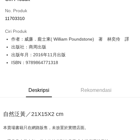
Kad Kredit (Bayaran Penuh)
No. Produk
Pengambilan di Kedai Serbaneka
11703310
LINE Pay
Ciri Produk
Apple Pay
作者：威廉．龐士東( William Poundstone) 著 林奕伶 譯
出版社：商周出版
JKOPAY
出版年月：2016年11月出版
Easy Wallet
ISBN：9789864771318
Google Pay
Plus PAY
Deskripsi
Rekomendasi
OP Pay Later
Deskripsi
[Terma Penggunaan untuk OP Pay Later]
自然泛黃／21X15X2 cm
AFTEE
Perkhidmatan ini disediakan oleh Taiwan Mobile dan tersedia untuk
Deskripsi
pengguna Taiwan Mobile tanpa memerlukan permohonan tambahan.
本賣場書籍只在網路販售，未放置於實體店面。
Pertama, Mengenai Perkhidmatan AFTEE Beli Sekarang Bayar Kemudian
Pemindahan ATM
1. Dengan memilih AFTEE sebagai kaedah pembayaran, mesej
Jika anda memilih OP Pay Later sebagai kaedah pembayaran, sistem
pengesahan AFTEE akan muncul.