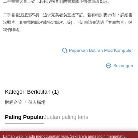
二手書書大量上架，若有沒檢查到的書寫或小損傷還請見諒。
akan mengarahkan anda secara automatik ke proses transaksi OP Pay
2. Anda boleh meneruskan pembayaran selepas pengesahan SMS.
Pilihan Penghantaran
Later selepas pesanan dibuat. Anda perlu mengesahkan nombor telefon
3. Tiada bayaran diperlukan apabila pesanan disahkan. Produk akan
mudah alih anda, memilih bilangan ansuran, dan menetapkan tarikh
二手書書況認定不易，追求完美者勿直接下訂。若有特殊要求(如：詳細書
dihantar ke alamat yang ditetapkan.
全家取貨付款【書籍"本數"8本以上，建議使用中華郵政宅配包
akhir pembayaran. Transaksi akan dianggap selesai setelah pembayaran
4. Setelah pesanan disahkan, anda akan menerima SMS pembayaran
況照片、套書需同版次或特定版次...等)，下訂前請先透過「客服留言」與
裹】
disahkan.
manakala ahli aplikasi akan menerima pemberitahuan tolak aplikasi
我們聯絡。
NT$65/pesanan | Penghantaran percuma untuk pesanan
AFTEE.
Had kredit yang diluluskan, tempoh ansuran yang tersedia, dan yuran
5. Tiada bayaran diperlukan apabila anda menerima produk. Sila buat
NT$499 atau lebih
yang dikenakan adalah tertakluk kepada maklumat yang dinyatakan
pembayaran di empat kedai serbaneka utama, ATM atau perbankan
pada halaman pengesahan transaksi seterusnya.
dalam talian dengan SMS pembayaran atau pemberitahuan tolak aplikasi
Paparkan Butiran Mod Komputer
付款後全家取貨
AFTEE.
Jika transaksi tidak disahkan dalam masa 30 minit selepas pesanan
NT$65/pesanan | Penghantaran percuma untuk pesanan
dibuat, atau jika permohonan gagal dalam proses semakan, pesanan
Sokongan
Sila ambil perhatian bahawa tempoh pembayaran adalah 14 hari. Walau
NT$499 atau lebih
akan dibatalkan secara automatik. Jika permohonan gagal pada
bagaimanapun, bagi mereka yang telah memuat turun Aplikasi AFTEE
peringkat "semakan manual", ini bermakna kriteria pemarkahan sistem
dan mendaftar sebagai ahli AFTEE boleh menikmati tempoh pembayaran
7-11取貨付款【書籍"本數"8本以上，建議使用中華郵政宅配
tidak dipenuhi; butiran penilaian khusus tidak akan didedahkan.
sehingga 45 hari.
包裹】
Kategori Berkaitan (1)
[Arahan Pembayaran]
Tempoh pembayaran dikira dari masa kedai meminta pembayaran anda,
NT$65/pesanan | Penghantaran percuma untuk pesanan
ditambah dengan bilangan hari yang boleh dilanjutkan oleh AFTEE. Anda
財經企管
個人職場
Pembayaran ansuran melalui OP Pay Later akan dibilkan secara
NT$688 atau lebih
boleh melanjutkan tempoh pembayaran anda sebelum anda menerima
berasingan dan tidak termasuk dalam bil telekom anda. SMS peringatan
pesanan. Walau bagaimanapun, tiada jaminan bahawa anda boleh
pembayaran akan dihantar selepas kitaran bil bulanan.
付款後7-11取貨
menerima pesanan anda semasa tempoh pembayaran (cth.: produk
Paling Popular
Jualan paling laris
prapesanan atau produk yang mungkin mengambil masa yang lebih
NT$65/pesanan | Penghantaran percuma untuk pesanan
Selepas mengakses bil melalui pautan dalam SMS, anda boleh
lama untuk dihantar). Oleh itu, anda dikehendaki membuat pembayaran
menyelesaikan pembayaran anda melalui salah satu saluran berikut: kod
NT$688 atau lebih
kepada AFTEE dalam tempoh sama ada anda menerima pesanan.
bar kedai serbaneka, kedai runcit Taiwan Mobile, pemindahan bank,
Laman web ini ada menggunakan kuki. Sekiranya anda ingin mengetahui