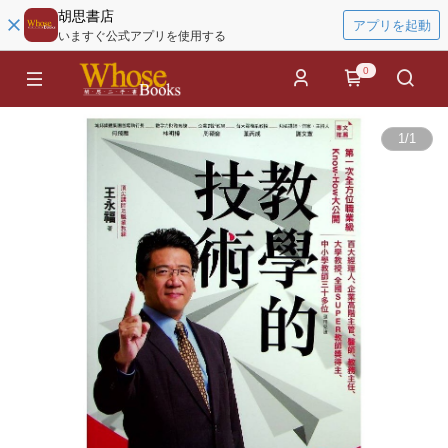
胡思書店
アプリを起動
いますぐ公式アプリを使用する
0
1
/
1