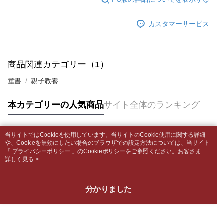
はアプリの通知に従って、4大コンビニ、またはATM/オンラインバンキン
グでお支払いください。
付款後全家取貨
【支払い方法の説明】
カスタマーサービス
1. 分割払いの金額は電信請求書に統合されず、「OP Pay Later」は毎月の
配送毎にNT$65、NT$499以上で送料無料
代金納付期限は最短で 14 日以内ですので、ご注意ください。AFTEE アプ
締め日後に支払いリマインダーのSMSを送信します。
リをダウンロードして AFTEE 会員になるとお支払い期限を最長 45 日以内
2. SMSのリンクを通じて請求書を開いた後、「コンビニバーコード／台湾
7-11取貨付款【書籍"本數"8本以上，建議使用中華郵政宅配
まで延長できます。
大直営店舗／銀行振込／街口支払い／iPASS MONEY」などのチャネルで
包裹】
支払いを選択できます。
商品関連カテゴリー（1）
お支払期限は、ショップが請求した期日と、AFTEEで延長できる日数をも
配送毎にNT$65、NT$688以上で送料無料
とに計算されます。AFTEEで注文すると、商品を受け取るまで支払い期限
【注意事項】
童書
親子教養
を延長できますが、商品を期限内に受け取れない場合があります（例：予
1. 本サービスは「台湾大哥大株式会社」（以下「当社」といいます）によ
付款後7-11取貨
約商品や商品到着日が比較的遅い商品）。そのため、商品到着の有無に関
って提供され、ユーザーが取引時に本サービスを通じて商品やサービスを
わらず、AFTEEで指定された期限内にお支払いください。
配送毎にNT$65、NT$688以上で送料無料
本カテゴリーの人気商品
サイト全体のランキング
購入できるようにし、店舗が売買／分割払い売買の債権を当社に譲渡した
後、契約に基づいて当社の請求書で帳款を支払うことになります。
二、支払い限度額
中華郵政包裹
2. 「OP Pay Later」を利用する契約関係の目的から、店舗はあなたの個人
1.初回 AFTEEを ご利用の際に、認証結果及び当社の審査の結果に基づ
情報（名前、電話または住所を含む）を台湾大哥大に提供し、収集、処理
配送毎にNT$65、NT$688以上で送料無料
当サイトではCookieを使用しています。当サイトのCookie使用に関する詳細
き、限度額が設定されます。
人気タグ
および利用するために、当社があなた本人と分割請求書に必要な情報の確
や、Cookieを無効にしたい場合のブラウザでの設定方法については、当サイト
2.決済金額は最低NT$20です。
認、照合および修正を行います。
「
プライバシーポリシー
」のCookieポリシーをご参照ください。お客さま
中華郵政包裹(離島)
3.現在、台湾の会員のみご利用いただけます。
3. 完全なユーザーサービス規約については、以下のリンクを参照してくだ
が、当サイトを引き続き使用される場合、当社がサイト利用規約のCookieポリ
詳しく見る >
配送毎にNT$65、NT$688以上で送料無料
さい：
https://oppay.tw/userRule
シーに基づいてCookieを使用することに同意したものとみなします。
三、利用規約「AFTEE代金後払い」（以下当サービスという）はネットプ
ロテクションズ（以下 AFTEE という）が提供し、AFTEEが代金を徴収し
士林門市自取(書送達簡訊通知)
ます。当サービスご利用の際に提供しなければならない個人情報（注文者
分かりました
送料無料
の氏名、電話番号、受取人の氏名、電話番号、受取人住所を含むがこれに
限らない）は、AFTEEに渡され当サービスで必要な範囲内で利用されま
中華郵政【國際航空包裹】*收件人請填寫本名
送料を確認
す。AFTEEの個人情報の収集、処理、利用について、詳細はAFTEE公式ホ