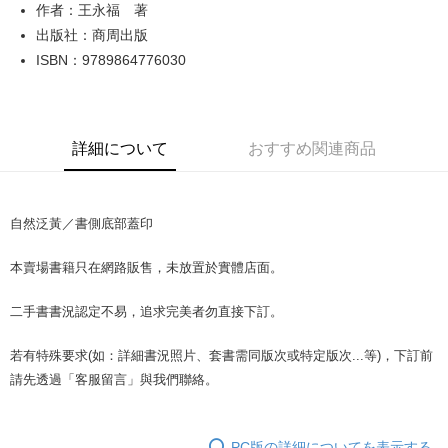
Apple Pay
作者：王永福 著
出版社：商周出版
JKOPAY
ISBN：9789864776030
Easy Wallet
Google Pay
詳細について
おすすめ関連商品
Plus Pay
OP Pay Later
説明
自然泛黃／書側底部蓋印
【OP Pay Later 使用説明】
AFTEE代金後払い
1. 本サービスは台湾大哥大によって提供され、台湾大哥大のユーザーは追
本賣場書籍只在網路販售，未放置於實體店面。
加の申請なしで即時に利用可能です。
説明
2. 支払い方法で「OP Pay Later」を選択すると、注文が成立した後に自動
一、 AFTEE代金後払いについて
的に OP Pay Later の取引プロセスに移行し、携帯番号を確認後、分割払
二手書書況認定不易，追求完美者勿直接下訂。
ATM払い
1.お支払い方法でAFTEE代金後払いを選択すると、携帯電話認証ウィンド
いの回数や支払い期限を選択し、支払いを確認すると取引が完了します。
ウが表示されます。
3. 実際の承認額、分割回数および費用については、後続の取引確認ページ
2.SMSで認証してお支払い手続を進めてください。
若有特殊要求(如：詳細書況照片、套書需同版次或特定版次...等)，下訂前
配送方法
を基準とします。
3.注文するときのお支払いは不要です。商品はご指定の住所に配送されま
請先透過「客服留言」與我們聯絡。
4. 注文成立後30分以内に確認取引を行わない場合や審査が通過しない場
す。
全家取貨付款【書籍"本數"8本以上，建議使用中華郵政宅配包
合、注文は自動的にキャンセルされます。「転専審査」に未通過の状況が
4.ご注文が完了すると、携帯に支払い通知のSMSが届きます。アプリ会員
発生した場合は、システムの評価基準に達していないことを意味し、評価
裹】
の場合は、AFTEE アプリプッシュ通知が届きます。
内容についての説明はいたしかねます。
5.商品受け取り時のお支払いは不要です。商品を確かめてから、SMSまた
配送毎にNT$65、NT$499以上で送料無料
PC版の詳細についてを表示する