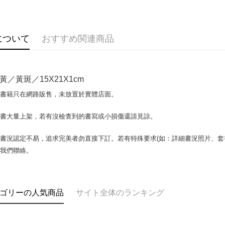
OP Pay La
説明
【OP Pay
AFTEE
1. 本サ
について
おすすめ関連商品
追加の申
説明
2. 支払い
一、 AF
ATM払い
動的に OP
1.お支払
払いの回
ドウが表
黃／黃斑／15X21X1cm
す。
2.SMS
3. 実際
3.注文す
配送方法
場書籍只在網路販售，未放置於實體店面。
ジを基準
す。
4. 注文
4.ご注文
全家取貨付
合、注文
書書大量上架，若有沒檢查到的書寫或小損傷還請見諒。
員の場合は
包裹】
が発生し
5.商品受
評価内容
たはアプリ
配送毎にN
書況認定不易，追求完美者勿直接下訂。若有特殊要求(如：詳細書況照片、套書
ングでお
與我們聯絡。
付款後全
【支払い
代金納付期
配送毎にN
1. 分割払
プリをダウ
の締め日後
以内まで
2. SM
7-11取
ゴリーの人気商品
サイト全体のランキング
湾大直営店
お支払期限
包裹】
で支払い
もとに計算
配送毎にN
期限を延
【注意事