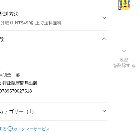
配送方法
け取り NT$499以上で送料無料
方法
徴
カード1回払い
履歴
店頭代金引換
を削除する
徴
林明華 著
：行政院新聞局出版
9789570027518
t
カテゴリー（1）
y
電影/戲劇/舞蹈
する
カスタマーサービス