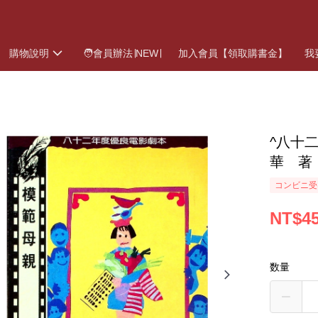
購物說明
🧑會員辦法∣NEW∣
加入會員【領取購書金】
我
^八十
華 著
コンビニ受
NT$4
数量