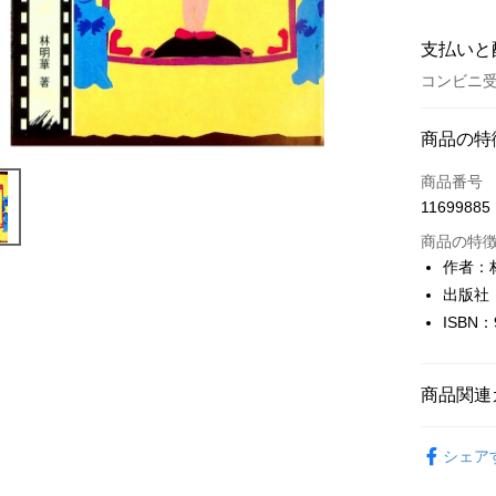
支払いと
コンビニ受
お支払い
商品の特
クレジット
商品番号
11699885
コンビニ
商品の特
LINE Pay
作者：
出版社
Apple Pay
ISBN：
JKOPAY
Easy Walle
商品関連
Google Pa
藝術設計
シェア
Plus Pay