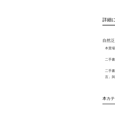
詳細
自然泛
本賣
二手
二手書
言」
本カテ