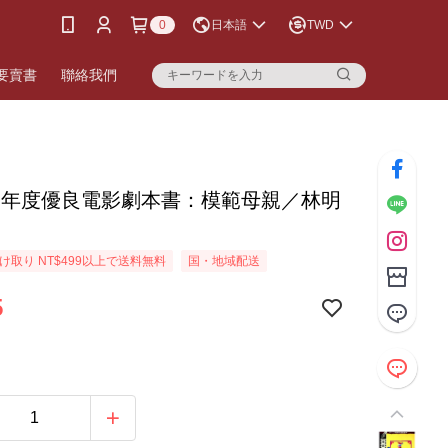
0
日本語
TWD
要賣書
聯絡我們
二年度優良電影劇本書：模範母親／林明
け取り NT$499以上で送料無料
国・地域配送
5