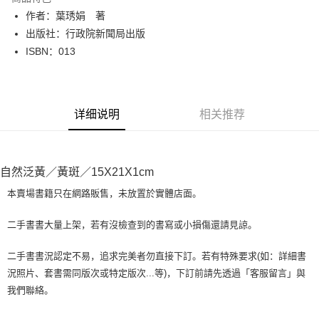
Apple Pay
作者：葉琇娟 著
出版社：行政院新聞局出版
街口支付
ISBN：013
悠遊付
Google Pay
详细说明
相关推荐
Plus PAY
大哥付你分期
相关说明
自然泛黃／黃斑／15X21X1cm
【大哥付你分期使用说明】
AFTEE先享后付
1. 本服务由台湾大哥大提供，电信用户可立即使用无须另外申请。（限个人
本賣場書籍只在網路販售，未放置於實體店面。
月租型门号，不开放公司户及预付卡使用）
相关说明
2. 付款方式选择 “大哥付你分期”，订单成立后会自动跳转到大哥付的交易流
一、關於 AFTEE先享後付
二手書書大量上架，若有沒檢查到的書寫或小損傷還請見諒。
程，验证手机门号后，选择欲分期的期数、缴款截止日，确认付款后即完成
ATM付款
1. 於付款方式選擇AFTEE先享後付，將跳出AFTEE先享後付手機驗證視
交易。
窗。
3. 实际核准额度、可分期数及费用金额请依后续交易确认页面所载为准。
二手書書況認定不易，追求完美者勿直接下訂。若有特殊要求(如：詳細書
2. 進行簡訊驗證之後，即可完成結帳手續。
运送方式
4. 订单成立30分钟内，如未前往确认交易或遇审核未通过，订单将自动取
況照片、套書需同版次或特定版次...等)，下訂前請先透過「客服留言」與
3. 訂單確認後不需事先繳費，商品會配送至您的指定地址。
消。如遇 “转专审核”未通过状况，表示未达系统评分，恕无法说明评估内
4. 下訂完成後，您的手機會收到一封繳費通知簡訊，APP會員則會收到
我們聯絡。
全家取貨付款【書籍"本數"8本以上，建議使用中華郵政宅配包
容。
AFTEE APP推播通知。
【缴款方式说明】
裹】
5. 收到商品當下無需繳費，確認無誤後，請再利用繳費通知簡訊或AFTEE
1. 分期款项不并入电信账单，“大哥付你分期”于每月结算日后寄送缴费提醒