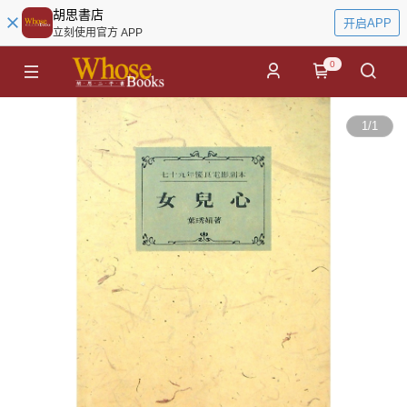
胡思書店
开启APP
立刻使用官方 APP
0
1
/
1