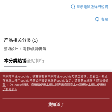
APP於四大便利商店‧ATM/網銀等方式進行付款。
每笔NT$65，满NT$499(含以上)免运费
短信。
显示电脑版详细说明
2. 通过短信链接打开账单后，可选择 “超商条码／台湾大直营门市／银行转
請留意繳費期限為 14 天。唯有下載 AFTEE App 成為 AFTEE 會員者方能享
付款後全家取貨
账／街口支付／iPASS MONEY”等通路缴费。
有最長 45 天內付款之服務。
每笔NT$65，满NT$499(含以上)免运费
客服
【注意事项】
繳費期限，為商家向您請款的時間，再加上使用AFTEE可延長的天數所計算
1. 本服务系由 “台湾大哥大股份有限公司”所提供，让用户于交易时，得通过
7-11取貨付款【書籍"本數"8本以上，建議使用中華郵政宅配
出。使用AFTEE下訂可以延長您收到商品前的繳費天數，但無法保證一定能
本服务购买商品或服务，并由商店将买卖／分期付款买卖价金债权让与本公
夠在期限內收到商品(例如:預購商品或預計到貨時間較長者)。因此無論收到
包裹】
司后，依约使用本公司账单缴交账款。
商品與否，仍需要請您在AFTEE規定的時間內完成繳費。
产品相关分类 (1)
2. 基于同意付款使用 “大哥付你分期”之契约关系目的，商店将以您的个人资
每笔NT$65，满NT$688(含以上)免运费
料（包含姓名、电话或地址）提供予台湾大哥大进项收集、处理及利用，由
二、付款限制
藝術設計
電影/戲劇/舞蹈
台湾大哥大与本人进行分期账单所需资料之确认、核对及更正。
付款後7-11取貨
1. 初次使用 AFTEE 時，將依認證結果及本公司審查結果，核予每個人不同
3. 完整用户服务条款，请详阅以下链接：
https://oppay.tw/userRule
之上限額度
每笔NT$65，满NT$688(含以上)免运费
本分类热销
全站排行
2. 結帳金額須大於NT$30
3. 目前僅支援台灣會員
中華郵政包裹
每笔NT$65，满NT$688(含以上)免运费
三、聲明條款
本網站中使用cookie，欲查詢有關本網站使用cookie方式之詳情，及若您不希望
「AFTEE先享後付」(下稱本服務)乃由恩沛科技股份有限公司(下稱 AFTEE )
热门标签
在電腦上使用cookie時應如何變更電腦的cookie設定，請參閱本網站「
隱私權條
中華郵政包裹(離島)
所提供，並由 AFTEE 向您收取款項。因使用本服務所須提供之個人資料(包
款
」之Cookie聲明。您繼續使用本網站即表示您同意本公司得按本網站使用條款
含但不限於訂購人姓名、電話，收件人姓名、電話、收件地址)，將交付予
每笔NT$65，满NT$688(含以上)免运费
之Cookie聲明使用cookie。
了解更多 >
AFTEE 於本服務必要服務範圍內運用。關於 AFTEE 對於個人資料之蒐集、
處理、利用，詳參 AFTEE 官網之『個人資料蒐集、處理及利用告知聲明』
士林門市自取(書送達簡訊通知)
（
https://aftee.tw/privacypolicy/
）。
我知道了
免运费
若款項超過繳費期限，將根據當次的金額加收年利率 16% 的逾期滯納金。