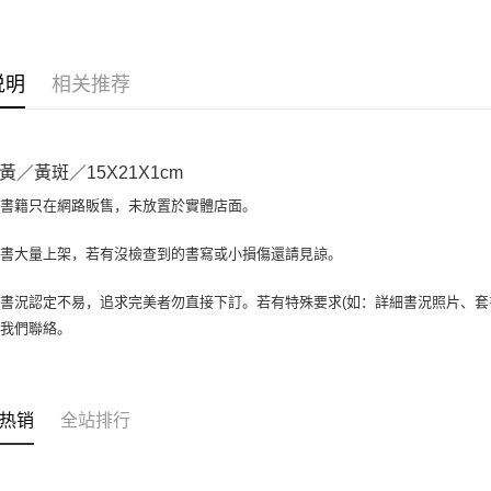
大哥付你
相关说明
【大哥付
AFTEE先
1. 本服
说明
相关推荐
人月租型
相关说明
2. 付款
一、關於 A
ATM付款
流程，验
1. 於付
完成交易
窗。
黃／黃斑／15X21X1cm
3. 实际
2. 進行
4. 订单
3. 訂單
場書籍只在網路販售，未放置於實體店面。
运送方式
消。如遇 
4. 下訂
容。
AFTEE 
全家取貨付
書書大量上架，若有沒檢查到的書寫或小損傷還請見諒。
【缴款方
5. 收到
1. 分期
包裹】
APP於四
短信。
書況認定不易，追求完美者勿直接下訂。若有特殊要求(如：詳細書況照片、套書
每笔NT$6
2. 通过
請留意繳費期
與我們聯絡。
账／街口支付
享有最長 
付款後全
【注意事
每笔NT$6
繳費期限，
1. 本服
算出。使用
过本服务
7-11取
定能夠在期
热销
全站排行
本公司后
收到商品與
包裹】
2. 基于
资料（包
每笔NT$6
二、付款