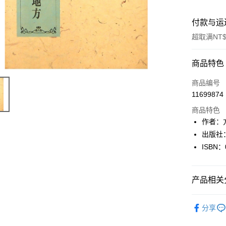
付款与运
超取满NT$
付款方式
商品特色
信用卡一
商品编号
11699874
超商取货
商品特色
LINE Pay
作者：
出版社
Apple Pay
ISBN：
街口支付
悠遊付
产品相关分
Google Pa
藝術設計
分享
Plus PAY