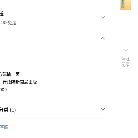
送
499免运
次付款
清除
付款
纪录
方瑞瑜 著
：行政院新聞局出版
009
类 (1)
y
電影/戲劇/舞蹈
客服