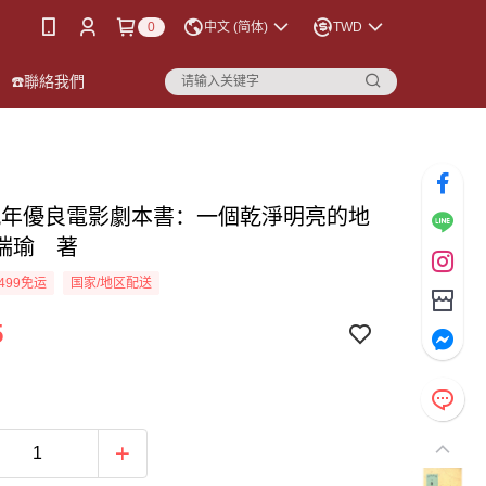
0
中文 (简体)
TWD
☎️聯絡我們
九年優良電影劇本書：一個乾淨明亮的地
瑞瑜 著
499免运
国家/地区配送
5