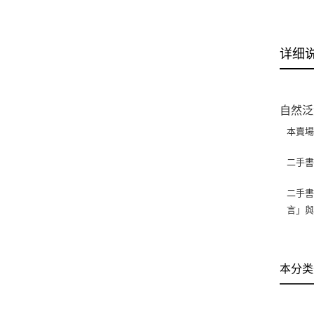
详细
自然泛
本賣
二手
二手書
言」
本分类