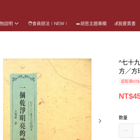
購物說明
🧑會員辦法∣NEW∣
✒️胡思主題專欄
💰我要賣書
^七十
方／方
超取满NT$
NT$4
数量