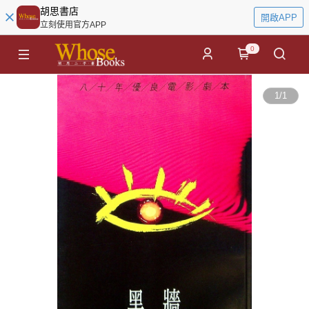
胡思書店
開啟APP
立刻使用官方APP
0
1
/
1