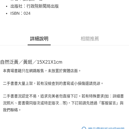
出版社：行政院新聞局出版
街口支付
ISBN：024
悠遊付
Google Pay
詳細說明
相關推薦
全盈+PAY
大哥付你分期
相關說明
自然泛黃／黃斑／15X21X1cm
【大哥付你分期使用說明】
AFTEE先享後付
1.本服務由台灣大哥大提供，台灣大哥大用戶可立即使用無須另外申請。
本賣場書籍只在網路販售，未放置於實體店面。
2.付款方式選擇「大哥付你分期」，訂單成立後會自動跳轉到大哥付的交易
相關說明
流程，驗證手機門號後，選擇欲分期的期數、繳款截止日，確認付款後即完
【關於「AFTEE先享後付」】
二手書書大量上架，若有沒檢查到的書寫或小損傷還請見諒。
成交易。
ATM付款
AFTEE先享後付是「在收到商品之後才付款」的支付方式。 讓您購物簡單
3.實際核准額度、可分期數及費用金額請依後續交易確認頁面所載為準。
便利好安心！
4.訂單成立30分鐘內，如未前往確認交易或遇審核未通過，訂單將自動取
二手書書況認定不易，追求完美者勿直接下訂。若有特殊要求(如：詳細書
１．簡單：不需註冊會員、不需綁卡、不需儲值。
運送方式
消。如遇「轉專審核」未通過狀況，表示未達大哥付你分期系統評分，恕無
況照片、套書需同版次或特定版次...等)，下訂前請先透過「客服留言」與
２．便利：只要手機號碼，簡訊認證，即可結帳。
法說明評估內容。
３．安心：先確認商品／服務後，再付款。
我們聯絡。
全家取貨付款【書籍"本數"8本以上，建議使用中華郵政宅配包
【繳款方式說明】
1.分期款項不併入電信帳單，「大哥付你分期」於每月結算日後寄送繳費提
裹】
【「AFTEE先享後付」結帳流程】
醒簡訊。
１．於結帳方式選擇「AFTEE先享後付」後，將跳轉至「AFTEE先享後付」
每筆NT$65，滿NT$499(含以上)免運費
2.透過簡訊連結打開帳單後，可選擇「超商條碼／台灣大直營門市／銀行轉
結帳頁面，進行簡訊認證並確認金額後，即可完成結帳。