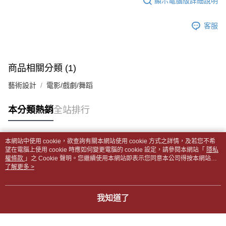
顯示電腦版詳細說明
帳／街口支付／iPASS MONEY」等通路繳費。
２．訂單成立數日內，您將收到繳費通知簡訊。
付款後全家取貨
３．收到繳費通知簡訊後14天內，點擊此簡訊中的連結，可透過四大超商／
【注意事項】
每筆NT$65，滿NT$499(含以上)免運費
客服
ATM／網路銀行／等多元方式進行付款，方視為交易完成。
1.本服務係由「台灣大哥大股份有限公司」（以下簡稱本公司）所提供，讓
※ 請注意：結帳手續完成當下不需立刻繳費，但若您需要取消訂單，請聯絡
用戶於交易時，得透過本服務購買商品或服務，並由商店將買賣／分期付款
7-11取貨付款【書籍"本數"8本以上，建議使用中華郵政宅配
購買商品的店家。未經商家同意取消之訂單仍視為有效，需透過AFTEE先享
買賣價金債權讓與本公司後，依約使用本公司帳單繳交帳款。
後付繳納相關費用。
包裹】
2.基於同意付款使用「大哥付你分期」之契約關係目的，商店將以您的個人
※ 交易是否成功請以「AFTEE先享後付 」之結帳頁面顯示為準，若有關於
商品相關分類 (1)
資料（包含姓名、電話或地址）提供予台灣大哥大進項蒐集、處理及利用，
每筆NT$65，滿NT$688(含以上)免運費
是否繳費成功／繳費後需取消欲退款等相關疑問，請聯繫「AFTEE先享後付
由本公司與您本人進行分期帳單所需資料之確認、核對及更正。
客戶支援中心」
https://netprotections.freshdesk.com/support/home
藝術設計
電影/戲劇/舞蹈
3.完整用戶服務條款，請詳閱以下連結：
https://oppay.tw/userRule
付款後7-11取貨
【注意事項】
每筆NT$65，滿NT$688(含以上)免運費
本分類熱銷
全站排行
１．透過由恩沛科技股份有限公司提供之「AFTEE先享後付」服務完成之交
易，需依本服務之必要範圍內提供個人資料，並將交易相關給付款項請求債
中華郵政包裹
權轉讓予恩沛科技股份有限公司。
每筆NT$65，滿NT$688(含以上)免運費
２．關於個人資料處理事宜，請瀏覽以下網址：
本網站中使用 cookie，欲查詢有關本網站使用 cookie 方式之詳情，及若您不希
https://aftee.tw/terms/#terms3
熱門標籤
望在電腦上使用 cookie 時應如何變更電腦的 cookie 設定，請參閱本網站「
隱私
中華郵政包裹(離島)
３．未成年的使用者請事先徵得法定代理人或監護人之同意方可使用
權條款
」之 Cookie 聲明。您繼續使用本網站即表示您同意本公司得按本網站使
「AFTEE先享後付」，若未經同意申辦者引起之損失，本公司不負相關責
每筆NT$65，滿NT$688(含以上)免運費
用條款之 Cookie 聲明使用 cookie。
了解更多 >
任。
４．使用「AFTEE先享後付」時，將依據個別帳號之用戶狀況，依本公司即
士林門市自取(書送達簡訊通知)
時審查核予不同之上限額度；若仍有額度不足之情形，本公司將視審查結果
我知道了
免運費
請求用戶進行身份認證。
５．嚴禁一人註冊多個帳號或使用他人資訊註冊。若發現惡意使用之情形，
中華郵政【國際航空包裹】*收件人請填寫本名
恩沛科技股份有限公司將有權停止該用戶之使用額度並採取法律行動。
查看運費