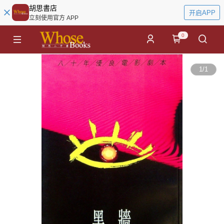
胡思書店
开启APP
立刻使用官方 APP
0
1
/
1