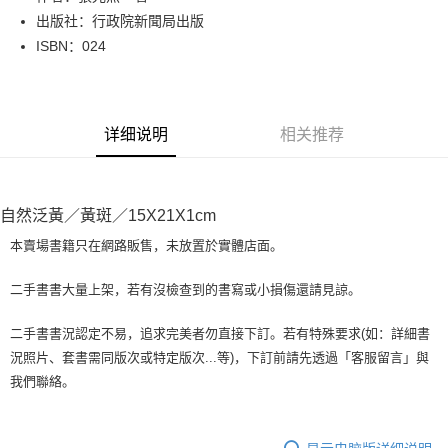
出版社：行政院新聞局出版
街口支付
ISBN：024
悠遊付
Google Pay
详细说明
相关推荐
Plus PAY
大哥付你分期
相关说明
自然泛黃／黃斑／15X21X1cm
【大哥付你分期使用说明】
AFTEE先享后付
1. 本服务由台湾大哥大提供，电信用户可立即使用无须另外申请。（限个人
本賣場書籍只在網路販售，未放置於實體店面。
月租型门号，不开放公司户及预付卡使用）
相关说明
2. 付款方式选择 “大哥付你分期”，订单成立后会自动跳转到大哥付的交易流
一、關於 AFTEE先享後付
二手書書大量上架，若有沒檢查到的書寫或小損傷還請見諒。
程，验证手机门号后，选择欲分期的期数、缴款截止日，确认付款后即完成
ATM付款
1. 於付款方式選擇AFTEE先享後付，將跳出AFTEE先享後付手機驗證視
交易。
窗。
3. 实际核准额度、可分期数及费用金额请依后续交易确认页面所载为准。
二手書書況認定不易，追求完美者勿直接下訂。若有特殊要求(如：詳細書
2. 進行簡訊驗證之後，即可完成結帳手續。
运送方式
4. 订单成立30分钟内，如未前往确认交易或遇审核未通过，订单将自动取
況照片、套書需同版次或特定版次...等)，下訂前請先透過「客服留言」與
3. 訂單確認後不需事先繳費，商品會配送至您的指定地址。
消。如遇 “转专审核”未通过状况，表示未达系统评分，恕无法说明评估内
4. 下訂完成後，您的手機會收到一封繳費通知簡訊，APP會員則會收到
我們聯絡。
全家取貨付款【書籍"本數"8本以上，建議使用中華郵政宅配包
容。
AFTEE APP推播通知。
【缴款方式说明】
裹】
5. 收到商品當下無需繳費，確認無誤後，請再利用繳費通知簡訊或AFTEE
1. 分期款项不并入电信账单，“大哥付你分期”于每月结算日后寄送缴费提醒
APP於四大便利商店‧ATM/網銀等方式進行付款。
每笔NT$65，满NT$499(含以上)免运费
短信。