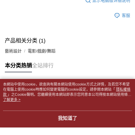
显示电脑版详细说明
2. 通过短信链接打开账单后，可选择 “超商条码／台湾大直营门市／银行转
請留意繳費期限為 14 天。唯有下載 AFTEE App 成為 AFTEE 會員者方能享
付款後全家取貨
账／街口支付／iPASS MONEY”等通路缴费。
有最長 45 天內付款之服務。
每笔NT$65，满NT$499(含以上)免运费
客服
【注意事项】
繳費期限，為商家向您請款的時間，再加上使用AFTEE可延長的天數所計算
1. 本服务系由 “台湾大哥大股份有限公司”所提供，让用户于交易时，得通过
7-11取貨付款【書籍"本數"8本以上，建議使用中華郵政宅配
出。使用AFTEE下訂可以延長您收到商品前的繳費天數，但無法保證一定能
本服务购买商品或服务，并由商店将买卖／分期付款买卖价金债权让与本公
夠在期限內收到商品(例如:預購商品或預計到貨時間較長者)。因此無論收到
包裹】
司后，依约使用本公司账单缴交账款。
商品與否，仍需要請您在AFTEE規定的時間內完成繳費。
产品相关分类 (1)
2. 基于同意付款使用 “大哥付你分期”之契约关系目的，商店将以您的个人资
每笔NT$65，满NT$688(含以上)免运费
料（包含姓名、电话或地址）提供予台湾大哥大进项收集、处理及利用，由
二、付款限制
藝術設計
電影/戲劇/舞蹈
台湾大哥大与本人进行分期账单所需资料之确认、核对及更正。
付款後7-11取貨
1. 初次使用 AFTEE 時，將依認證結果及本公司審查結果，核予每個人不同
3. 完整用户服务条款，请详阅以下链接：
https://oppay.tw/userRule
之上限額度
每笔NT$65，满NT$688(含以上)免运费
本分类热销
全站排行
2. 結帳金額須大於NT$30
3. 目前僅支援台灣會員
中華郵政包裹
每笔NT$65，满NT$688(含以上)免运费
三、聲明條款
本網站中使用cookie，欲查詢有關本網站使用cookie方式之詳情，及若您不希望
「AFTEE先享後付」(下稱本服務)乃由恩沛科技股份有限公司(下稱 AFTEE )
热门标签
在電腦上使用cookie時應如何變更電腦的cookie設定，請參閱本網站「
隱私權條
中華郵政包裹(離島)
所提供，並由 AFTEE 向您收取款項。因使用本服務所須提供之個人資料(包
款
」之Cookie聲明。您繼續使用本網站即表示您同意本公司得按本網站使用條款
含但不限於訂購人姓名、電話，收件人姓名、電話、收件地址)，將交付予
每笔NT$65，满NT$688(含以上)免运费
之Cookie聲明使用cookie。
了解更多 >
AFTEE 於本服務必要服務範圍內運用。關於 AFTEE 對於個人資料之蒐集、
處理、利用，詳參 AFTEE 官網之『個人資料蒐集、處理及利用告知聲明』
士林門市自取(書送達簡訊通知)
（
https://aftee.tw/privacypolicy/
）。
我知道了
免运费
若款項超過繳費期限，將根據當次的金額加收年利率 16% 的逾期滯納金。
中華郵政【國際航空包裹】*收件人請填寫本名
未成年的使用者，請事先徵得法定代理人或監護人之同意方可使用
查看运费