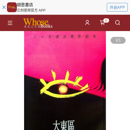
胡思書店
开启APP
立刻使用官方 APP
0
1
/
1