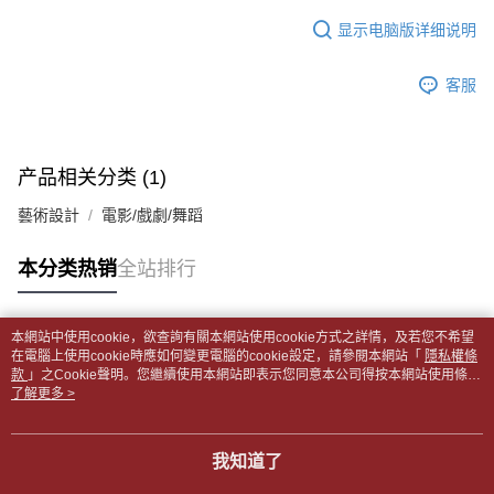
APP於四大便利商店‧ATM/網銀等方式進行付款。
每笔NT$65，满NT$499(含以上)免运费
短信。
显示电脑版详细说明
2. 通过短信链接打开账单后，可选择 “超商条码／台湾大直营门市／银行转
請留意繳費期限為 14 天。唯有下載 AFTEE App 成為 AFTEE 會員者方能享
付款後全家取貨
账／街口支付／iPASS MONEY”等通路缴费。
有最長 45 天內付款之服務。
每笔NT$65，满NT$499(含以上)免运费
客服
【注意事项】
繳費期限，為商家向您請款的時間，再加上使用AFTEE可延長的天數所計算
1. 本服务系由 “台湾大哥大股份有限公司”所提供，让用户于交易时，得通过
7-11取貨付款【書籍"本數"8本以上，建議使用中華郵政宅配
出。使用AFTEE下訂可以延長您收到商品前的繳費天數，但無法保證一定能
本服务购买商品或服务，并由商店将买卖／分期付款买卖价金债权让与本公
夠在期限內收到商品(例如:預購商品或預計到貨時間較長者)。因此無論收到
包裹】
司后，依约使用本公司账单缴交账款。
商品與否，仍需要請您在AFTEE規定的時間內完成繳費。
产品相关分类 (1)
2. 基于同意付款使用 “大哥付你分期”之契约关系目的，商店将以您的个人资
每笔NT$65，满NT$688(含以上)免运费
料（包含姓名、电话或地址）提供予台湾大哥大进项收集、处理及利用，由
二、付款限制
藝術設計
電影/戲劇/舞蹈
台湾大哥大与本人进行分期账单所需资料之确认、核对及更正。
付款後7-11取貨
1. 初次使用 AFTEE 時，將依認證結果及本公司審查結果，核予每個人不同
3. 完整用户服务条款，请详阅以下链接：
https://oppay.tw/userRule
之上限額度
每笔NT$65，满NT$688(含以上)免运费
本分类热销
全站排行
2. 結帳金額須大於NT$30
3. 目前僅支援台灣會員
中華郵政包裹
每笔NT$65，满NT$688(含以上)免运费
三、聲明條款
本網站中使用cookie，欲查詢有關本網站使用cookie方式之詳情，及若您不希望
「AFTEE先享後付」(下稱本服務)乃由恩沛科技股份有限公司(下稱 AFTEE )
热门标签
在電腦上使用cookie時應如何變更電腦的cookie設定，請參閱本網站「
隱私權條
中華郵政包裹(離島)
所提供，並由 AFTEE 向您收取款項。因使用本服務所須提供之個人資料(包
款
」之Cookie聲明。您繼續使用本網站即表示您同意本公司得按本網站使用條款
含但不限於訂購人姓名、電話，收件人姓名、電話、收件地址)，將交付予
每笔NT$65，满NT$688(含以上)免运费
之Cookie聲明使用cookie。
了解更多 >
AFTEE 於本服務必要服務範圍內運用。關於 AFTEE 對於個人資料之蒐集、
處理、利用，詳參 AFTEE 官網之『個人資料蒐集、處理及利用告知聲明』
士林門市自取(書送達簡訊通知)
（
https://aftee.tw/privacypolicy/
）。
我知道了
免运费
若款項超過繳費期限，將根據當次的金額加收年利率 16% 的逾期滯納金。