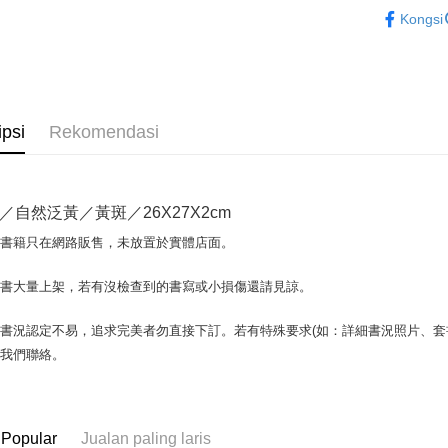
藝術設計
Kongsi
Plus PAY
OP Pay La
Deskripsi
[Terma Pe
AFTEE
ipsi
Rekomendasi
Perkhidmat
Deskripsi
pengguna 
Pertama, 
Pemindah
Kemudian
Jika anda 
1. Dengan
／自然泛黃／黃斑／26X27X2cm
akan menga
pengesaha
Later sele
2. Anda b
Pilihan 
場書籍只在網路販售，未放置於實體店面。
mudah alih
3. Tiada b
akhir pemb
dihantar k
全家取貨付
pembayara
書書大量上架，若有沒檢查到的書寫或小損傷還請見諒。
4. Setela
包裹】
manakala a
Had kredit
AFTEE.
NT$65/pes
書況認定不易，追求完美者勿直接下訂。若有特殊要求(如：詳細書況照片、套書
yang diken
5. Tiada b
NT$499 at
與我們聯絡。
pada hala
pembayara
dalam tal
付款後全
Jika trans
aplikasi A
dibuat, at
NT$65/pes
akan dibat
Sila ambil
 Popular
Jualan paling laris
NT$499 at
peringkat 