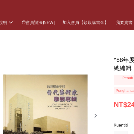
說明
🧑會員辦法∣NEW∣
加入會員【領取購書金】
我要賣書
^88
總編輯
Penuh 
Penghanta
NT$2
Kuantiti