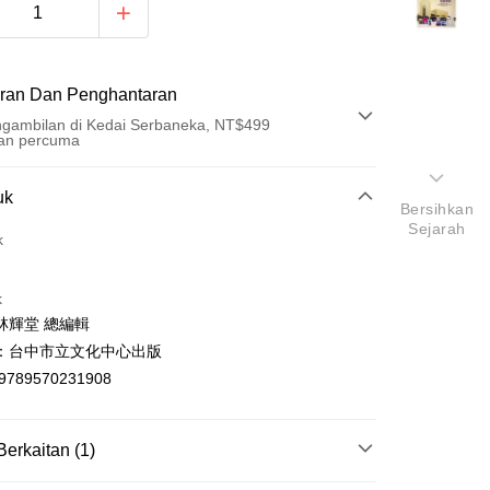
ran Dan Penghantaran
gambilan di Kedai Serbaneka, NT$499
an percuma
Pembayaran
uk
Bersihkan
Sejarah
t (Bayaran Penuh)
k
an di Kedai Serbaneka
k
林輝堂 總編輯
：台中市立文化中心出版
9789570231908
t
Berkaitan (1)
y