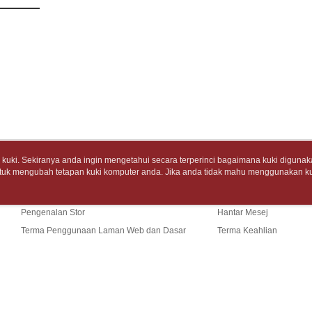
bagaimanap
tidak dipe
dan mendaf
7-11取
pembayara
[Arahan P
包裹】
Tempoh pe
NT$65/pes
Pembayaran
ditambah d
NT$688 at
berasingan
Anda bole
pembayaran
menerima 
付款後7-1
boleh men
Selepas me
produk pr
NT$65/pes
menyelesai
lebih lama
NT$688 at
kod bar ke
pembayara
JKOPay, a
pesanan.
uki. Sekiranya anda ingin mengetahui secara terperinci bagaimana kuki digunak
中華郵政
tuk mengubah tetapan kuki komputer anda. Jika anda tidak mahu menggunakan ku
Tentang Kami
Khidmat Pelangga
[Nota Pent
Kedua, Se
NT$65/pes
ngan mengenai kuki.
Dasar Privasi
Laman web ini ada menggunakan kuki. Sekiran
1. Jumlah 
Cerita Kami
Panduan Beli-Belah
ci bagaimana kuki digunakan di laman web ini, dan bagaimana untuk mengubah te
NT$688 at
Perkhidmata
NT$10,000.
ahu menggunakan kuki di komputer anda, sila rujuk penerangan mengenai kuki.
yang memb
Pengenalan Stor
Hantar Mesej
berdasarka
中華郵政包
melalui pe
2. Amaun p
Terma Penggunaan Laman Web dan Dasar
Terma Keahlian
pembelian
3. Pada ma
NT$65/pes
Privasi
Hubungi Kami
kepada Sy
NT$688 at
mengikut p
Ketiga, Sy
Perkhidma
士林門市自
Untuk meme
NP Taiwan
Sekiranya anda menerima panggi
penggunaa
TW)
akan meng
Laman web ini p
Penghanta
peribadi a