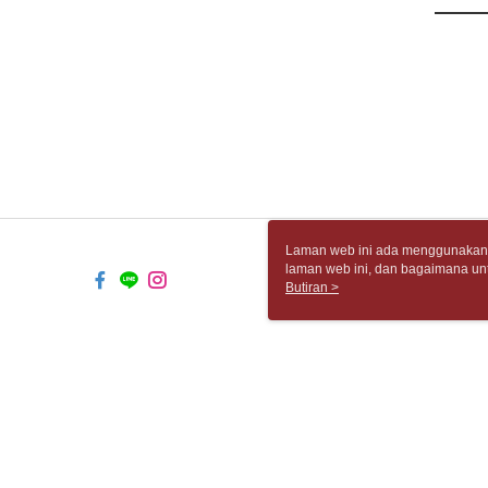
Laman web ini ada menggunakan k
laman web ini, dan bagaimana un
komputer anda, sila rujuk penera
Butiran >
ingin mengetahui secara terperin
komputer anda. Jika anda tidak m
TW-MWG1-67-58 Web2.0 Default (
© 2026 by 胡思書店