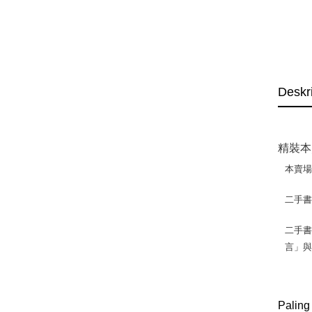
Deskr
精裝本
本賣
二手
二手書
言」
Paling