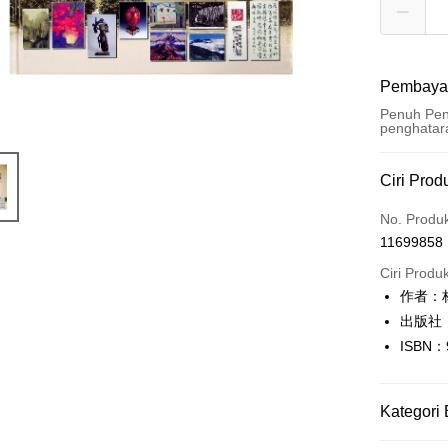
Pembaya
Penuh Pen
penghatar
Kaedah 
Ciri Prod
Kad Kredi
No. Produ
11699858
Pengambil
Ciri Produ
LINE Pay
作者：
出版社
Apple Pay
ISBN：
JKOPAY
Easy Walle
Kategori 
Google Pa