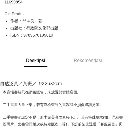
11699854
LINE Pay
Ciri Produk
Apple Pay
作者：邱坤良 著
出版社：行政院文化部出版
JKOPAY
ISBN：9789570195019
Easy Wallet
Google Pay
Deskripsi
Rekomendasi
Plus PAY
OP Pay Later
Deskripsi
自然泛黃／黃斑／19X26X2cm
[Terma Penggunaan untuk OP Pay Later]
AFTEE
本賣場書籍只在網路販售，未放置於實體店面。
Perkhidmatan ini disediakan oleh Taiwan Mobile dan tersedia untuk
Deskripsi
pengguna Taiwan Mobile tanpa memerlukan permohonan tambahan.
Pertama, Mengenai Perkhidmatan AFTEE Beli Sekarang Bayar Kemudian
二手書書大量上架，若有沒檢查到的書寫或小損傷還請見諒。
Pemindahan ATM
1. Dengan memilih AFTEE sebagai kaedah pembayaran, mesej
Jika anda memilih OP Pay Later sebagai kaedah pembayaran, sistem
pengesahan AFTEE akan muncul.
akan mengarahkan anda secara automatik ke proses transaksi OP Pay
二手書書況認定不易，追求完美者勿直接下訂。若有特殊要求(如：詳細書
2. Anda boleh meneruskan pembayaran selepas pengesahan SMS.
Pilihan Penghantaran
Later selepas pesanan dibuat. Anda perlu mengesahkan nombor telefon
3. Tiada bayaran diperlukan apabila pesanan disahkan. Produk akan
況照片、套書需同版次或特定版次...等)，下訂前請先透過「客服留言」與
mudah alih anda, memilih bilangan ansuran, dan menetapkan tarikh