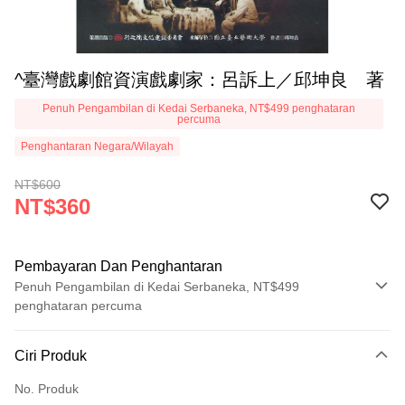
^臺灣戲劇館資演戲劇家：呂訴上／邱坤良 著
Penuh Pengambilan di Kedai Serbaneka, NT$499 penghataran
percuma
Penghantaran Negara/Wilayah
NT$600
NT$360
Pembayaran Dan Penghantaran
Penuh Pengambilan di Kedai Serbaneka, NT$499
penghataran percuma
Kaedah Pembayaran
Ciri Produk
Kad Kredit (Bayaran Penuh)
No. Produk
Pengambilan di Kedai Serbaneka