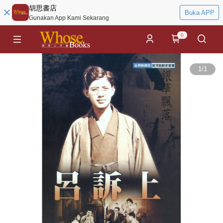
胡思書店
Buka APP
Gunakan App Kami Sekarang
0
1
/
1