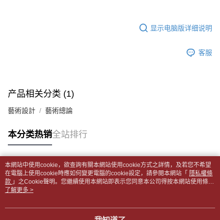
5. 收到商品當下無需繳費，確認無誤後，請再利用繳費通知簡訊或AFTEE
1. 分期款项不并入电信账单，“大哥付你分期”于每月结算日后寄送缴费提醒
APP於四大便利商店‧ATM/網銀等方式進行付款。
每笔NT$65，满NT$499(含以上)免运费
短信。
2. 通过短信链接打开账单后，可选择 “超商条码／台湾大直营门市／银行转
显示电脑版详细说明
請留意繳費期限為 14 天。唯有下載 AFTEE App 成為 AFTEE 會員者方能享
付款後全家取貨
账／街口支付／iPASS MONEY”等通路缴费。
有最長 45 天內付款之服務。
每笔NT$65，满NT$499(含以上)免运费
【注意事项】
客服
繳費期限，為商家向您請款的時間，再加上使用AFTEE可延長的天數所計算
1. 本服务系由 “台湾大哥大股份有限公司”所提供，让用户于交易时，得通过
7-11取貨付款【書籍"本數"8本以上，建議使用中華郵政宅配
出。使用AFTEE下訂可以延長您收到商品前的繳費天數，但無法保證一定能
本服务购买商品或服务，并由商店将买卖／分期付款买卖价金债权让与本公
夠在期限內收到商品(例如:預購商品或預計到貨時間較長者)。因此無論收到
包裹】
司后，依约使用本公司账单缴交账款。
商品與否，仍需要請您在AFTEE規定的時間內完成繳費。
2. 基于同意付款使用 “大哥付你分期”之契约关系目的，商店将以您的个人资
每笔NT$65，满NT$688(含以上)免运费
产品相关分类 (1)
料（包含姓名、电话或地址）提供予台湾大哥大进项收集、处理及利用，由
二、付款限制
台湾大哥大与本人进行分期账单所需资料之确认、核对及更正。
付款後7-11取貨
1. 初次使用 AFTEE 時，將依認證結果及本公司審查結果，核予每個人不同
藝術設計
藝術總論
3. 完整用户服务条款，请详阅以下链接：
https://oppay.tw/userRule
之上限額度
每笔NT$65，满NT$688(含以上)免运费
2. 結帳金額須大於NT$30
本分类热销
全站排行
3. 目前僅支援台灣會員
中華郵政包裹
每笔NT$65，满NT$688(含以上)免运费
三、聲明條款
「AFTEE先享後付」(下稱本服務)乃由恩沛科技股份有限公司(下稱 AFTEE )
本網站中使用cookie，欲查詢有關本網站使用cookie方式之詳情，及若您不希望
中華郵政包裹(離島)
所提供，並由 AFTEE 向您收取款項。因使用本服務所須提供之個人資料(包
热门标签
在電腦上使用cookie時應如何變更電腦的cookie設定，請參閱本網站「
隱私權條
含但不限於訂購人姓名、電話，收件人姓名、電話、收件地址)，將交付予
款
每笔NT$65，满NT$688(含以上)免运费
」之Cookie聲明。您繼續使用本網站即表示您同意本公司得按本網站使用條款
AFTEE 於本服務必要服務範圍內運用。關於 AFTEE 對於個人資料之蒐集、
之Cookie聲明使用cookie。
了解更多 >
處理、利用，詳參 AFTEE 官網之『個人資料蒐集、處理及利用告知聲明』
士林門市自取(書送達簡訊通知)
（
https://aftee.tw/privacypolicy/
）。
免运费