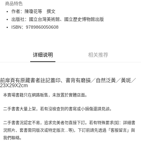
商品特色
Apple Pay
作者：陳瓊花等 撰文
出版社：國立台灣美術館、國立歷史博物館出版
街口支付
ISBN：9789860050608
悠遊付
Google Pay
详细说明
相关推荐
Plus PAY
大哥付你分期
相关说明
前扉頁有原藏書者註記蓋印、書背有磨損／自然泛黃／黃斑／
【大哥付你分期使用说明】
23X29X2cm
AFTEE先享后付
1. 本服务由台湾大哥大提供，电信用户可立即使用无须另外申请。（限个人
月租型门号，不开放公司户及预付卡使用）
本賣場書籍只在網路販售，未放置於實體店面。
相关说明
2. 付款方式选择 “大哥付你分期”，订单成立后会自动跳转到大哥付的交易流
一、關於 AFTEE先享後付
程，验证手机门号后，选择欲分期的期数、缴款截止日，确认付款后即完成
ATM付款
1. 於付款方式選擇AFTEE先享後付，將跳出AFTEE先享後付手機驗證視
二手書書大量上架，若有沒檢查到的書寫或小損傷還請見諒。
交易。
窗。
3. 实际核准额度、可分期数及费用金额请依后续交易确认页面所载为准。
2. 進行簡訊驗證之後，即可完成結帳手續。
运送方式
二手書書況認定不易，追求完美者勿直接下訂。若有特殊要求(如：詳細書
4. 订单成立30分钟内，如未前往确认交易或遇审核未通过，订单将自动取
3. 訂單確認後不需事先繳費，商品會配送至您的指定地址。
消。如遇 “转专审核”未通过状况，表示未达系统评分，恕无法说明评估内
況照片、套書需同版次或特定版次...等)，下訂前請先透過「客服留言」與
4. 下訂完成後，您的手機會收到一封繳費通知簡訊，APP會員則會收到
全家取貨付款【書籍"本數"8本以上，建議使用中華郵政宅配包
容。
AFTEE APP推播通知。
我們聯絡。
【缴款方式说明】
裹】