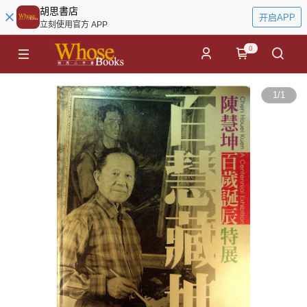
胡思書店
开启APP
立刻使用官方 APP
0
1
/
1