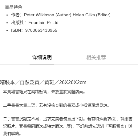
LINE Pay
商品特色
Apple Pay
作者：Peter Wilkinson (Author) Helen Gilks (Editor)
出版社：Fountain Pr Ltd
街口支付
ISBN：9780863433955
悠遊付
Google Pay
详细说明
相关推荐
Plus PAY
大哥付你分期
相关说明
精裝本／自然泛黃／黃斑／26X26X2cm
【大哥付你分期使用说明】
AFTEE先享后付
1. 本服务由台湾大哥大提供，电信用户可立即使用无须另外申请。（限个人
本賣場書籍只在網路販售，未放置於實體店面。
月租型门号，不开放公司户及预付卡使用）
相关说明
2. 付款方式选择 “大哥付你分期”，订单成立后会自动跳转到大哥付的交易流
一、關於 AFTEE先享後付
二手書書大量上架，若有沒檢查到的書寫或小損傷還請見諒。
程，验证手机门号后，选择欲分期的期数、缴款截止日，确认付款后即完成
ATM付款
1. 於付款方式選擇AFTEE先享後付，將跳出AFTEE先享後付手機驗證視
交易。
窗。
3. 实际核准额度、可分期数及费用金额请依后续交易确认页面所载为准。
二手書書況認定不易，追求完美者勿直接下訂。若有特殊要求(如：詳細書
2. 進行簡訊驗證之後，即可完成結帳手續。
运送方式
4. 订单成立30分钟内，如未前往确认交易或遇审核未通过，订单将自动取
況照片、套書需同版次或特定版次...等)，下訂前請先透過「客服留言」與
3. 訂單確認後不需事先繳費，商品會配送至您的指定地址。
消。如遇 “转专审核”未通过状况，表示未达系统评分，恕无法说明评估内
4. 下訂完成後，您的手機會收到一封繳費通知簡訊，APP會員則會收到
我們聯絡。
全家取貨付款【書籍"本數"8本以上，建議使用中華郵政宅配包
容。
AFTEE APP推播通知。