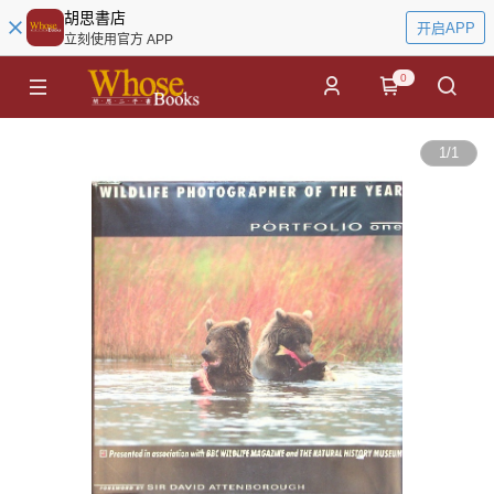
胡思書店
开启APP
立刻使用官方 APP
0
1
/
1