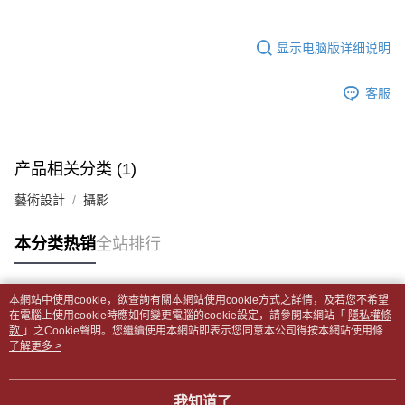
【缴款方式说明】
裹】
5. 收到商品當下無需繳費，確認無誤後，請再利用繳費通知簡訊或AFTEE
1. 分期款项不并入电信账单，“大哥付你分期”于每月结算日后寄送缴费提醒
APP於四大便利商店‧ATM/網銀等方式進行付款。
每笔NT$65，满NT$499(含以上)免运费
短信。
显示电脑版详细说明
2. 通过短信链接打开账单后，可选择 “超商条码／台湾大直营门市／银行转
請留意繳費期限為 14 天。唯有下載 AFTEE App 成為 AFTEE 會員者方能享
付款後全家取貨
账／街口支付／iPASS MONEY”等通路缴费。
有最長 45 天內付款之服務。
每笔NT$65，满NT$499(含以上)免运费
客服
【注意事项】
繳費期限，為商家向您請款的時間，再加上使用AFTEE可延長的天數所計算
1. 本服务系由 “台湾大哥大股份有限公司”所提供，让用户于交易时，得通过
7-11取貨付款【書籍"本數"8本以上，建議使用中華郵政宅配
出。使用AFTEE下訂可以延長您收到商品前的繳費天數，但無法保證一定能
本服务购买商品或服务，并由商店将买卖／分期付款买卖价金债权让与本公
夠在期限內收到商品(例如:預購商品或預計到貨時間較長者)。因此無論收到
包裹】
司后，依约使用本公司账单缴交账款。
商品與否，仍需要請您在AFTEE規定的時間內完成繳費。
产品相关分类 (1)
2. 基于同意付款使用 “大哥付你分期”之契约关系目的，商店将以您的个人资
每笔NT$65，满NT$688(含以上)免运费
料（包含姓名、电话或地址）提供予台湾大哥大进项收集、处理及利用，由
二、付款限制
藝術設計
攝影
台湾大哥大与本人进行分期账单所需资料之确认、核对及更正。
付款後7-11取貨
1. 初次使用 AFTEE 時，將依認證結果及本公司審查結果，核予每個人不同
3. 完整用户服务条款，请详阅以下链接：
https://oppay.tw/userRule
之上限額度
每笔NT$65，满NT$688(含以上)免运费
本分类热销
全站排行
2. 結帳金額須大於NT$30
3. 目前僅支援台灣會員
中華郵政包裹
每笔NT$65，满NT$688(含以上)免运费
三、聲明條款
本網站中使用cookie，欲查詢有關本網站使用cookie方式之詳情，及若您不希望
「AFTEE先享後付」(下稱本服務)乃由恩沛科技股份有限公司(下稱 AFTEE )
热门标签
在電腦上使用cookie時應如何變更電腦的cookie設定，請參閱本網站「
隱私權條
中華郵政包裹(離島)
所提供，並由 AFTEE 向您收取款項。因使用本服務所須提供之個人資料(包
款
」之Cookie聲明。您繼續使用本網站即表示您同意本公司得按本網站使用條款
含但不限於訂購人姓名、電話，收件人姓名、電話、收件地址)，將交付予
每笔NT$65，满NT$688(含以上)免运费
之Cookie聲明使用cookie。
了解更多 >
AFTEE 於本服務必要服務範圍內運用。關於 AFTEE 對於個人資料之蒐集、
處理、利用，詳參 AFTEE 官網之『個人資料蒐集、處理及利用告知聲明』
士林門市自取(書送達簡訊通知)
（
https://aftee.tw/privacypolicy/
）。
我知道了
免运费