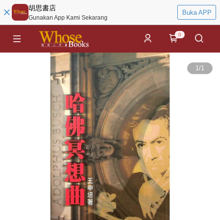
胡思書店
Buka APP
Gunakan App Kami Sekarang
0
1
/
1