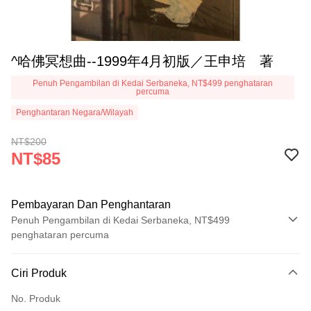
^哈佛冥想曲--1999年4月初版／王申培 著
Penuh Pengambilan di Kedai Serbaneka, NT$499 penghataran
percuma
Penghantaran Negara/Wilayah
NT$200
NT$85
Pembayaran Dan Penghantaran
Penuh Pengambilan di Kedai Serbaneka, NT$499
penghataran percuma
Kaedah Pembayaran
Ciri Produk
Kad Kredit (Bayaran Penuh)
No. Produk
Pengambilan di Kedai Serbaneka