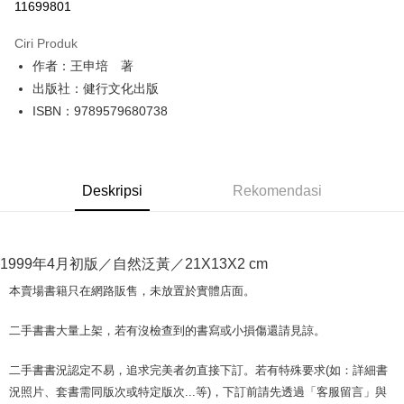
11699801
LINE Pay
Ciri Produk
Apple Pay
作者：王申培 著
出版社：健行文化出版
JKOPAY
ISBN：9789579680738
Easy Wallet
Google Pay
Deskripsi
Rekomendasi
Plus PAY
OP Pay Later
Deskripsi
1999年4月初版／自然泛黃／21X13X2 cm
[Terma Penggunaan untuk OP Pay Later]
AFTEE
本賣場書籍只在網路販售，未放置於實體店面。
Perkhidmatan ini disediakan oleh Taiwan Mobile dan tersedia untuk
Deskripsi
pengguna Taiwan Mobile tanpa memerlukan permohonan tambahan.
Pertama, Mengenai Perkhidmatan AFTEE Beli Sekarang Bayar Kemudian
二手書書大量上架，若有沒檢查到的書寫或小損傷還請見諒。
Pemindahan ATM
1. Dengan memilih AFTEE sebagai kaedah pembayaran, mesej
Jika anda memilih OP Pay Later sebagai kaedah pembayaran, sistem
pengesahan AFTEE akan muncul.
akan mengarahkan anda secara automatik ke proses transaksi OP Pay
二手書書況認定不易，追求完美者勿直接下訂。若有特殊要求(如：詳細書
2. Anda boleh meneruskan pembayaran selepas pengesahan SMS.
Pilihan Penghantaran
Later selepas pesanan dibuat. Anda perlu mengesahkan nombor telefon
3. Tiada bayaran diperlukan apabila pesanan disahkan. Produk akan
況照片、套書需同版次或特定版次...等)，下訂前請先透過「客服留言」與
mudah alih anda, memilih bilangan ansuran, dan menetapkan tarikh