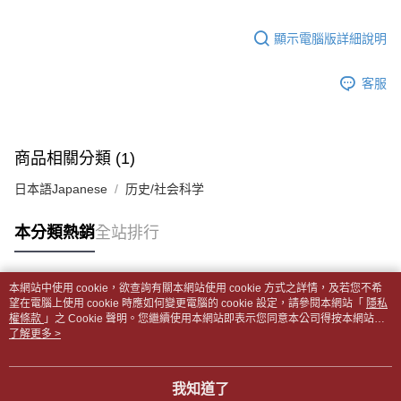
１．於結帳方式選擇「AFTEE先享後付」後，將跳轉至「AFTEE先享後付」
每筆NT$65，滿NT$499(含以上)免運費
2.透過簡訊連結打開帳單後，可選擇「超商條碼／台灣大直營門市／銀行轉
結帳頁面，進行簡訊認證並確認金額後，即可完成結帳。
帳／街口支付／iPASS MONEY」等通路繳費。
顯示電腦版詳細說明
２．訂單成立數日內，您將收到繳費通知簡訊。
付款後全家取貨
３．收到繳費通知簡訊後14天內，點擊此簡訊中的連結，可透過四大超商／
【注意事項】
每筆NT$65，滿NT$499(含以上)免運費
ATM／網路銀行／等多元方式進行付款，方視為交易完成。
1.本服務係由「台灣大哥大股份有限公司」（以下簡稱本公司）所提供，讓
客服
※ 請注意：結帳手續完成當下不需立刻繳費，但若您需要取消訂單，請聯絡
用戶於交易時，得透過本服務購買商品或服務，並由商店將買賣／分期付款
7-11取貨付款【書籍"本數"8本以上，建議使用中華郵政宅配
購買商品的店家。未經商家同意取消之訂單仍視為有效，需透過AFTEE先享
買賣價金債權讓與本公司後，依約使用本公司帳單繳交帳款。
後付繳納相關費用。
包裹】
2.基於同意付款使用「大哥付你分期」之契約關係目的，商店將以您的個人
※ 交易是否成功請以「AFTEE先享後付 」之結帳頁面顯示為準，若有關於
資料（包含姓名、電話或地址）提供予台灣大哥大進項蒐集、處理及利用，
每筆NT$65，滿NT$688(含以上)免運費
是否繳費成功／繳費後需取消欲退款等相關疑問，請聯繫「AFTEE先享後付
商品相關分類 (1)
由本公司與您本人進行分期帳單所需資料之確認、核對及更正。
客戶支援中心」
https://netprotections.freshdesk.com/support/home
3.完整用戶服務條款，請詳閱以下連結：
https://oppay.tw/userRule
付款後7-11取貨
日本語Japanese
历史/社会科学
【注意事項】
每筆NT$65，滿NT$688(含以上)免運費
１．透過由恩沛科技股份有限公司提供之「AFTEE先享後付」服務完成之交
本分類熱銷
全站排行
易，需依本服務之必要範圍內提供個人資料，並將交易相關給付款項請求債
中華郵政包裹
權轉讓予恩沛科技股份有限公司。
每筆NT$65，滿NT$688(含以上)免運費
２．關於個人資料處理事宜，請瀏覽以下網址：
https://aftee.tw/terms/#terms3
本網站中使用 cookie，欲查詢有關本網站使用 cookie 方式之詳情，及若您不希
中華郵政包裹(離島)
３．未成年的使用者請事先徵得法定代理人或監護人之同意方可使用
熱門標籤
望在電腦上使用 cookie 時應如何變更電腦的 cookie 設定，請參閱本網站「
隱私
「AFTEE先享後付」，若未經同意申辦者引起之損失，本公司不負相關責
權條款
每筆NT$65，滿NT$688(含以上)免運費
」之 Cookie 聲明。您繼續使用本網站即表示您同意本公司得按本網站使
任。
用條款之 Cookie 聲明使用 cookie。
了解更多 >
４．使用「AFTEE先享後付」時，將依據個別帳號之用戶狀況，依本公司即
士林門市自取(書送達簡訊通知)
時審查核予不同之上限額度；若仍有額度不足之情形，本公司將視審查結果
免運費
請求用戶進行身份認證。
我知道了
５．嚴禁一人註冊多個帳號或使用他人資訊註冊。若發現惡意使用之情形，