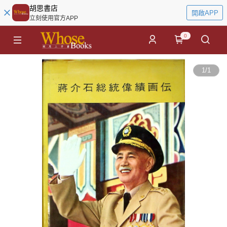
胡思書店
開啟APP
立刻使用官方APP
0
1
/
1