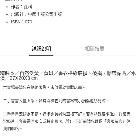
Apple Pay
作者：孫科
出版社：中國出版公司出版
街口支付
ISBN：070
悠遊付
Google Pay
詳細說明
相關推薦
全盈+PAY
大哥付你分期
相關說明
精裝本／自然泛黃／黃斑／書衣邊緣磨損、破損、膠帶黏貼／水
【大哥付你分期使用說明】
漬／27X20X3 cm
AFTEE先享後付
1.本服務由台灣大哥大提供，台灣大哥大用戶可立即使用無須另外申請。
2.付款方式選擇「大哥付你分期」，訂單成立後會自動跳轉到大哥付的交易
本賣場書籍只在網路販售，未放置於實體店面。
相關說明
流程，驗證手機門號後，選擇欲分期的期數、繳款截止日，確認付款後即完
【關於「AFTEE先享後付」】
成交易。
ATM付款
AFTEE先享後付是「在收到商品之後才付款」的支付方式。 讓您購物簡單
二手書書大量上架，若有沒檢查到的書寫或小損傷還請見諒。
3.實際核准額度、可分期數及費用金額請依後續交易確認頁面所載為準。
便利好安心！
4.訂單成立30分鐘內，如未前往確認交易或遇審核未通過，訂單將自動取
１．簡單：不需註冊會員、不需綁卡、不需儲值。
運送方式
二手書書況認定不易，追求完美者勿直接下訂。若有特殊要求(如：詳細書
消。如遇「轉專審核」未通過狀況，表示未達大哥付你分期系統評分，恕無
２．便利：只要手機號碼，簡訊認證，即可結帳。
法說明評估內容。
況照片、套書需同版次或特定版次...等)，下訂前請先透過「客服留言」與
３．安心：先確認商品／服務後，再付款。
全家取貨付款【書籍"本數"8本以上，建議使用中華郵政宅配包
【繳款方式說明】
我們聯絡。
1.分期款項不併入電信帳單，「大哥付你分期」於每月結算日後寄送繳費提
裹】
【「AFTEE先享後付」結帳流程】
醒簡訊。