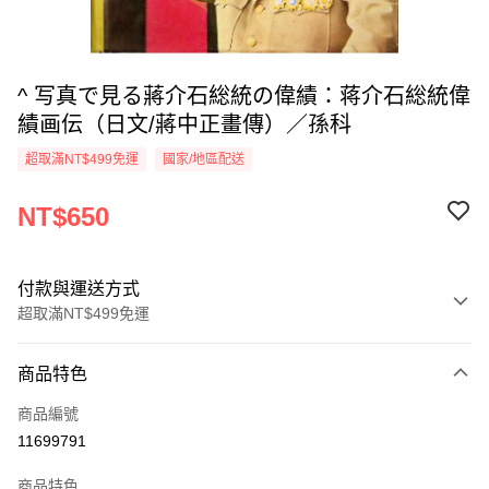
^ 写真で見る蔣介石総統の偉績：蒋介石総統偉
績画伝（日文/蔣中正畫傳）／孫科
超取滿NT$499免運
國家/地區配送
NT$650
付款與運送方式
超取滿NT$499免運
付款方式
商品特色
信用卡一次付款
商品編號
超商取貨付款
11699791
LINE Pay
商品特色