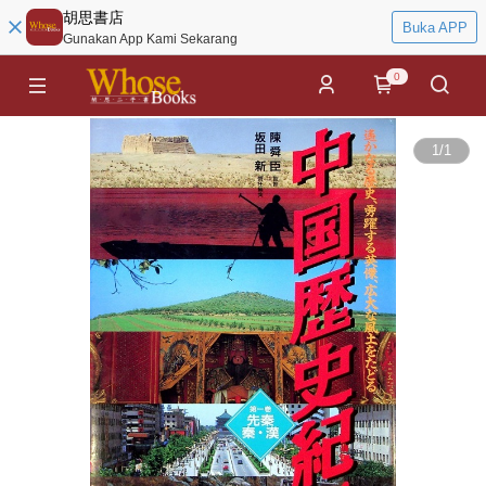
胡思書店
Buka APP
Gunakan App Kami Sekarang
0
1
/
1