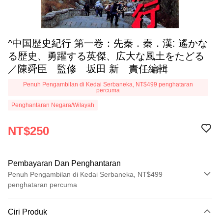
^中国歴史紀行 第一卷：先秦．秦．漢: 遙かな
る歴史、勇躍する英傑、広大な風土をたどる
／陳舜臣 監修 坂田 新 責任編輯
Penuh Pengambilan di Kedai Serbaneka, NT$499 penghataran
percuma
Penghantaran Negara/Wilayah
NT$250
Pembayaran Dan Penghantaran
Penuh Pengambilan di Kedai Serbaneka, NT$499
penghataran percuma
Kaedah Pembayaran
Ciri Produk
Kad Kredit (Bayaran Penuh)