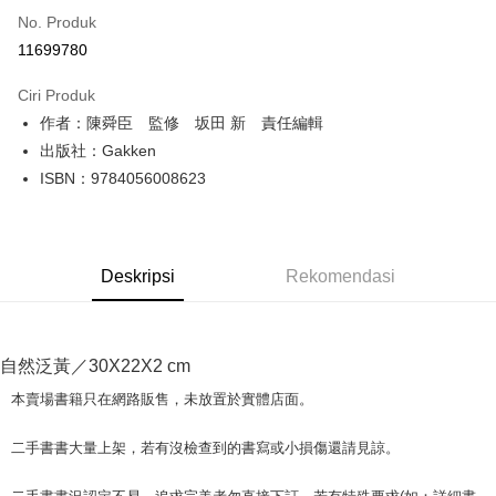
No. Produk
Pengambilan di Kedai Serbaneka
11699780
LINE Pay
Ciri Produk
Apple Pay
作者：陳舜臣 監修 坂田 新 責任編輯
出版社：Gakken
JKOPAY
ISBN：9784056008623
Easy Wallet
Google Pay
Deskripsi
Rekomendasi
Plus PAY
OP Pay Later
Deskripsi
自然泛黃／30X22X2 cm
[Terma Penggunaan untuk OP Pay Later]
AFTEE
本賣場書籍只在網路販售，未放置於實體店面。
Perkhidmatan ini disediakan oleh Taiwan Mobile dan tersedia untuk
Deskripsi
pengguna Taiwan Mobile tanpa memerlukan permohonan tambahan.
Pertama, Mengenai Perkhidmatan AFTEE Beli Sekarang Bayar Kemudian
二手書書大量上架，若有沒檢查到的書寫或小損傷還請見諒。
Pemindahan ATM
1. Dengan memilih AFTEE sebagai kaedah pembayaran, mesej
Jika anda memilih OP Pay Later sebagai kaedah pembayaran, sistem
pengesahan AFTEE akan muncul.
akan mengarahkan anda secara automatik ke proses transaksi OP Pay