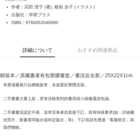
Apple Pay
作者：苅田 澄子 (著), 植垣 歩子 (イラスト)
出版社：学研プラス
JKOPAY
ISBN：9784052040580
Easy Wallet
Google Pay
詳細について
おすすめ関連商品
Plus Pay
OP Pay Later
説明
精裝本／原藏書者有包塑膠書套／書況近全新／25X22X1cm
【OP Pay Later 使用説明】
AFTEE代金後払い
1. 本サービスは台湾大哥大によって提供され、台湾大哥大のユーザーは追
本賣場書籍只在網路販售，未放置於實體店面。
加の申請なしで即時に利用可能です。
説明
2. 支払い方法で「OP Pay Later」を選択すると、注文が成立した後に自動
一、 AFTEE代金後払いについて
二手書書大量上架，若有沒檢查到的書寫或小損傷還請包涵。
的に OP Pay Later の取引プロセスに移行し、携帯番号を確認後、分割払
ATM払い
1.お支払い方法でAFTEE代金後払いを選択すると、携帯電話認証ウィンド
いの回数や支払い期限を選択し、支払いを確認すると取引が完了します。
ウが表示されます。
3. 実際の承認額、分割回数および費用については、後続の取引確認ページ
二手書書況認定不易，追求完美者勿直接下訂。若有特殊要求(如：詳細書
2.SMSで認証してお支払い手続を進めてください。
配送方法
を基準とします。
3.注文するときのお支払いは不要です。商品はご指定の住所に配送されま
況照片、套書需同版次或特定版次...等)，下訂前請先透過「客服留言」與
4. 注文成立後30分以内に確認取引を行わない場合や審査が通過しない場
す。
全家取貨付款【書籍"本數"8本以上，建議使用中華郵政宅配包
我們聯絡。
合、注文は自動的にキャンセルされます。「転専審査」に未通過の状況が
4.ご注文が完了すると、携帯に支払い通知のSMSが届きます。アプリ会員
発生した場合は、システムの評価基準に達していないことを意味し、評価
裹】
の場合は、AFTEE アプリプッシュ通知が届きます。
内容についての説明はいたしかねます。