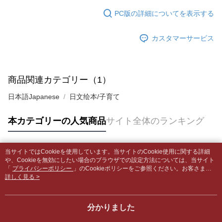
5.商品受け取り時のお支払いは不要です。商品を確かめてから、SMSまた
配送毎にNT$65、NT$499以上で送料無料
はアプリの通知に従って、4大コンビニ、またはATM/オンラインバンキン
PC版の詳細についてを表示する
グでお支払いください。
付款後全家取貨
【支払い方法の説明】
1. 分割払いの金額は電信請求書に統合されず、「OP Pay Later」は毎月の
配送毎にNT$65、NT$499以上で送料無料
カスタマーサービス
代金納付期限は最短で 14 日以内ですので、ご注意ください。AFTEE アプ
締め日後に支払いリマインダーのSMSを送信します。
リをダウンロードして AFTEE 会員になるとお支払い期限を最長 45 日以内
2. SMSのリンクを通じて請求書を開いた後、「コンビニバーコード／台湾
7-11取貨付款【書籍"本數"8本以上，建議使用中華郵政宅配
まで延長できます。
大直営店舗／銀行振込／街口支払い／iPASS MONEY」などのチャネルで
包裹】
支払いを選択できます。
お支払期限は、ショップが請求した期日と、AFTEEで延長できる日数をも
商品関連カテゴリー（1）
配送毎にNT$65、NT$688以上で送料無料
とに計算されます。AFTEEで注文すると、商品を受け取るまで支払い期限
【注意事項】
を延長できますが、商品を期限内に受け取れない場合があります（例：予
日本語Japanese
日文绘本/子育て
1. 本サービスは「台湾大哥大株式会社」（以下「当社」といいます）によ
付款後7-11取貨
約商品や商品到着日が比較的遅い商品）。そのため、商品到着の有無に関
って提供され、ユーザーが取引時に本サービスを通じて商品やサービスを
わらず、AFTEEで指定された期限内にお支払いください。
配送毎にNT$65、NT$688以上で送料無料
購入できるようにし、店舗が売買／分割払い売買の債権を当社に譲渡した
本カテゴリーの人気商品
サイト全体のランキング
後、契約に基づいて当社の請求書で帳款を支払うことになります。
二、支払い限度額
中華郵政包裹
2. 「OP Pay Later」を利用する契約関係の目的から、店舗はあなたの個人
1.初回 AFTEEを ご利用の際に、認証結果及び当社の審査の結果に基づ
情報（名前、電話または住所を含む）を台湾大哥大に提供し、収集、処理
配送毎にNT$65、NT$688以上で送料無料
き、限度額が設定されます。
および利用するために、当社があなた本人と分割請求書に必要な情報の確
当サイトではCookieを使用しています。当サイトのCookie使用に関する詳細
2.決済金額は最低NT$20です。
人気タグ
認、照合および修正を行います。
や、Cookieを無効にしたい場合のブラウザでの設定方法については、当サイト
中華郵政包裹(離島)
3.現在、台湾の会員のみご利用いただけます。
3. 完全なユーザーサービス規約については、以下のリンクを参照してくだ
「
プライバシーポリシー
」のCookieポリシーをご参照ください。お客さま
配送毎にNT$65、NT$688以上で送料無料
が、当サイトを引き続き使用される場合、当社がサイト利用規約のCookieポリ
詳しく見る >
さい：
https://oppay.tw/userRule
三、利用規約「AFTEE代金後払い」（以下当サービスという）はネットプ
シーに基づいてCookieを使用することに同意したものとみなします。
ロテクションズ（以下 AFTEE という）が提供し、AFTEEが代金を徴収し
士林門市自取(書送達簡訊通知)
ます。当サービスご利用の際に提供しなければならない個人情報（注文者
送料無料
分かりました
の氏名、電話番号、受取人の氏名、電話番号、受取人住所を含むがこれに
限らない）は、AFTEEに渡され当サービスで必要な範囲内で利用されま