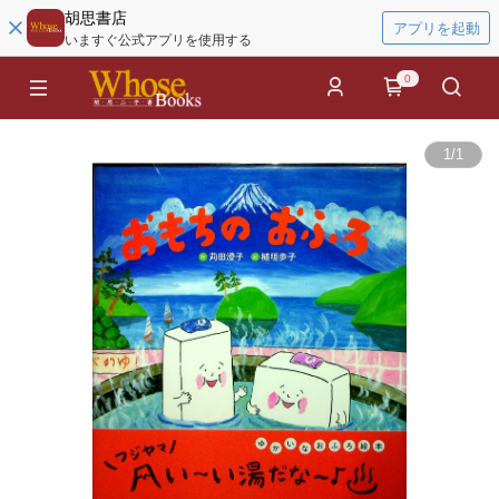
胡思書店
アプリを起動
いますぐ公式アプリを使用する
0
1
/
1