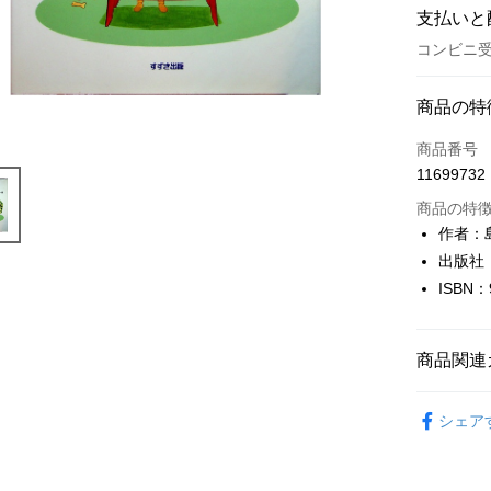
支払いと
コンビニ受
お支払い
商品の特
クレジット
商品番号
11699732
コンビニ
商品の特
LINE Pay
作者：
出版社
Apple Pay
ISBN：
JKOPAY
Easy Walle
商品関連
Google Pa
日本語Japa
シェア
Plus Pay
OP Pay La