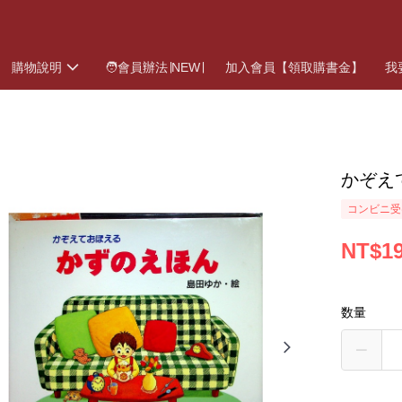
購物說明
🧑會員辦法∣NEW∣
加入會員【領取購書金】
我
かぞえ
コンビニ受
NT$1
数量