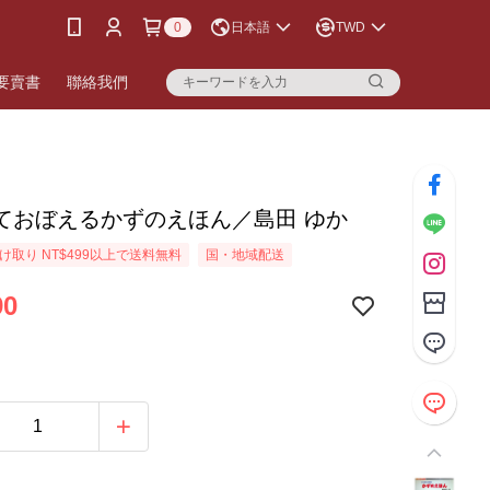
0
日本語
TWD
要賣書
聯絡我們
ておぼえるかずのえほん／島田 ゆか
け取り NT$499以上で送料無料
国・地域配送
90