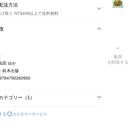
配送方法
け取り NT$499以上で送料無料
方法
徴
カード1回払い
店頭代金引換
徴
履歴
を削除する
島田 ゆか
：鈴木出版
9784790260950
t
カテゴリー（1）
y
nese
日文绘本/子育て
する
カスタマーサービス
ter