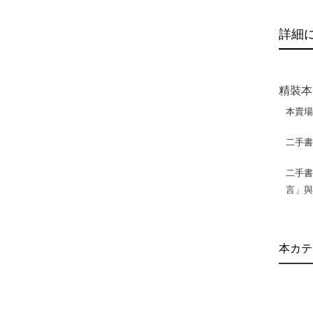
詳細
精裝本
本賣
二手
二手書
言」
本カテ