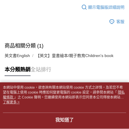
【「AFTEE先享後付」結帳流程】
醒簡訊。
１．於結帳方式選擇「AFTEE先享後付」後，將跳轉至「AFTEE先享後付」
顯示電腦版詳細說明
每筆NT$65，滿NT$499(含以上)免運費
2.透過簡訊連結打開帳單後，可選擇「超商條碼／台灣大直營門市／銀行轉
結帳頁面，進行簡訊認證並確認金額後，即可完成結帳。
帳／街口支付／iPASS MONEY」等通路繳費。
２．訂單成立數日內，您將收到繳費通知簡訊。
付款後全家取貨
客服
３．收到繳費通知簡訊後14天內，點擊此簡訊中的連結，可透過四大超商／
【注意事項】
每筆NT$65，滿NT$499(含以上)免運費
ATM／網路銀行／等多元方式進行付款，方視為交易完成。
1.本服務係由「台灣大哥大股份有限公司」（以下簡稱本公司）所提供，讓
※ 請注意：結帳手續完成當下不需立刻繳費，但若您需要取消訂單，請聯絡
用戶於交易時，得透過本服務購買商品或服務，並由商店將買賣／分期付款
7-11取貨付款【書籍"本數"8本以上，建議使用中華郵政宅配
購買商品的店家。未經商家同意取消之訂單仍視為有效，需透過AFTEE先享
買賣價金債權讓與本公司後，依約使用本公司帳單繳交帳款。
後付繳納相關費用。
包裹】
商品相關分類 (1)
2.基於同意付款使用「大哥付你分期」之契約關係目的，商店將以您的個人
※ 交易是否成功請以「AFTEE先享後付 」之結帳頁面顯示為準，若有關於
資料（包含姓名、電話或地址）提供予台灣大哥大進項蒐集、處理及利用，
每筆NT$65，滿NT$688(含以上)免運費
是否繳費成功／繳費後需取消欲退款等相關疑問，請聯繫「AFTEE先享後付
英文書English
【英文】童書繪本/親子教育Children's book
由本公司與您本人進行分期帳單所需資料之確認、核對及更正。
客戶支援中心」
https://netprotections.freshdesk.com/support/home
3.完整用戶服務條款，請詳閱以下連結：
https://oppay.tw/userRule
付款後7-11取貨
【注意事項】
本分類熱銷
全站排行
每筆NT$65，滿NT$688(含以上)免運費
１．透過由恩沛科技股份有限公司提供之「AFTEE先享後付」服務完成之交
易，需依本服務之必要範圍內提供個人資料，並將交易相關給付款項請求債
中華郵政包裹
權轉讓予恩沛科技股份有限公司。
本網站中使用 cookie，欲查詢有關本網站使用 cookie 方式之詳情，及若您不希
每筆NT$65，滿NT$688(含以上)免運費
２．關於個人資料處理事宜，請瀏覽以下網址：
熱門標籤
望在電腦上使用 cookie 時應如何變更電腦的 cookie 設定，請參閱本網站「
隱私
https://aftee.tw/terms/#terms3
權條款
」之 Cookie 聲明。您繼續使用本網站即表示您同意本公司得按本網站使
中華郵政包裹(離島)
３．未成年的使用者請事先徵得法定代理人或監護人之同意方可使用
用條款之 Cookie 聲明使用 cookie。
了解更多 >
「AFTEE先享後付」，若未經同意申辦者引起之損失，本公司不負相關責
每筆NT$65，滿NT$688(含以上)免運費
任。
４．使用「AFTEE先享後付」時，將依據個別帳號之用戶狀況，依本公司即
士林門市自取(書送達簡訊通知)
我知道了
時審查核予不同之上限額度；若仍有額度不足之情形，本公司將視審查結果
免運費
請求用戶進行身份認證。