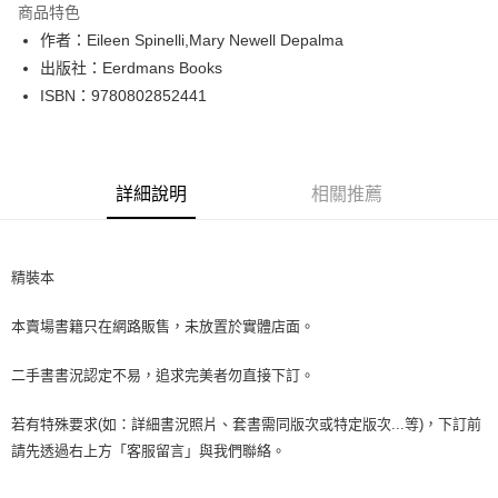
商品特色
Apple Pay
作者：Eileen Spinelli,Mary Newell Depalma
出版社：Eerdmans Books
街口支付
ISBN：9780802852441
悠遊付
Google Pay
詳細說明
相關推薦
全盈+PAY
大哥付你分期
相關說明
精裝本
【大哥付你分期使用說明】
AFTEE先享後付
1.本服務由台灣大哥大提供，台灣大哥大用戶可立即使用無須另外申請。
本賣場書籍只在網路販售，未放置於實體店面。
2.付款方式選擇「大哥付你分期」，訂單成立後會自動跳轉到大哥付的交易
相關說明
流程，驗證手機門號後，選擇欲分期的期數、繳款截止日，確認付款後即完
【關於「AFTEE先享後付」】
成交易。
二手書書況認定不易，追求完美者勿直接下訂。
ATM付款
AFTEE先享後付是「在收到商品之後才付款」的支付方式。 讓您購物簡單
3.實際核准額度、可分期數及費用金額請依後續交易確認頁面所載為準。
便利好安心！
4.訂單成立30分鐘內，如未前往確認交易或遇審核未通過，訂單將自動取
１．簡單：不需註冊會員、不需綁卡、不需儲值。
若有特殊要求(如：詳細書況照片、套書需同版次或特定版次...等)，下訂前
運送方式
消。如遇「轉專審核」未通過狀況，表示未達大哥付你分期系統評分，恕無
２．便利：只要手機號碼，簡訊認證，即可結帳。
請先透過右上方「客服留言」與我們聯絡。
法說明評估內容。
３．安心：先確認商品／服務後，再付款。
全家取貨付款【書籍"本數"8本以上，建議使用中華郵政宅配包
【繳款方式說明】
1.分期款項不併入電信帳單，「大哥付你分期」於每月結算日後寄送繳費提
裹】