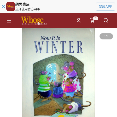
胡思書店
開啟APP
立刻使用官方APP
0
1
/
1