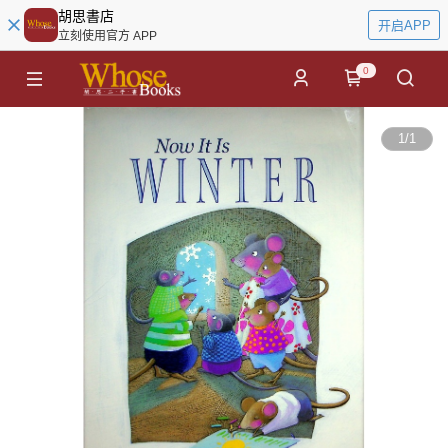
胡思書店
开启APP
立刻使用官方 APP
0
1
/
1