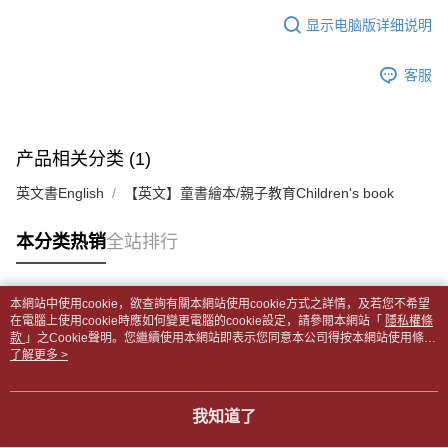
5. 收到商品當下無需繳費，確認無誤後，請再利用繳費通知簡訊或AFTEE
1. 分期款项不并入电信账单，“大哥付你分期”于每月结算日后寄送缴费提醒
APP於四大便利商店‧ATM/網銀等方式進行付款。
显示电脑版详细说明
每笔NT$65，满NT$499(含以上)免运费
短信。
2. 通过短信链接打开账单后，可选择 “超商条码／台湾大直营门市／银行转
請留意繳費期限為 14 天。唯有下載 AFTEE App 成為 AFTEE 會員者方能享
付款後全家取貨
账／街口支付／iPASS MONEY”等通路缴费。
客服
有最長 45 天內付款之服務。
每笔NT$65，满NT$499(含以上)免运费
【注意事项】
繳費期限，為商家向您請款的時間，再加上使用AFTEE可延長的天數所計算
1. 本服务系由 “台湾大哥大股份有限公司”所提供，让用户于交易时，得通过
7-11取貨付款【書籍"本數"8本以上，建議使用中華郵政宅配
出。使用AFTEE下訂可以延長您收到商品前的繳費天數，但無法保證一定能
本服务购买商品或服务，并由商店将买卖／分期付款买卖价金债权让与本公
夠在期限內收到商品(例如:預購商品或預計到貨時間較長者)。因此無論收到
包裹】
产品相关分类 (1)
司后，依约使用本公司账单缴交账款。
商品與否，仍需要請您在AFTEE規定的時間內完成繳費。
2. 基于同意付款使用 “大哥付你分期”之契约关系目的，商店将以您的个人资
每笔NT$65，满NT$688(含以上)免运费
英文書English
【英文】童書繪本/親子教育Children's book
料（包含姓名、电话或地址）提供予台湾大哥大进项收集、处理及利用，由
二、付款限制
台湾大哥大与本人进行分期账单所需资料之确认、核对及更正。
付款後7-11取貨
1. 初次使用 AFTEE 時，將依認證結果及本公司審查結果，核予每個人不同
3. 完整用户服务条款，请详阅以下链接：
https://oppay.tw/userRule
之上限額度
本分类热销
全站排行
每笔NT$65，满NT$688(含以上)免运费
2. 結帳金額須大於NT$30
3. 目前僅支援台灣會員
中華郵政包裹
本網站中使用cookie，欲查詢有關本網站使用cookie方式之詳情，及若您不希望
每笔NT$65，满NT$688(含以上)免运费
三、聲明條款
热门标签
在電腦上使用cookie時應如何變更電腦的cookie設定，請參閱本網站「
隱私權條
「AFTEE先享後付」(下稱本服務)乃由恩沛科技股份有限公司(下稱 AFTEE )
款
」之Cookie聲明。您繼續使用本網站即表示您同意本公司得按本網站使用條款
中華郵政包裹(離島)
所提供，並由 AFTEE 向您收取款項。因使用本服務所須提供之個人資料(包
之Cookie聲明使用cookie。
了解更多 >
含但不限於訂購人姓名、電話，收件人姓名、電話、收件地址)，將交付予
每笔NT$65，满NT$688(含以上)免运费
AFTEE 於本服務必要服務範圍內運用。關於 AFTEE 對於個人資料之蒐集、
處理、利用，詳參 AFTEE 官網之『個人資料蒐集、處理及利用告知聲明』
士林門市自取(書送達簡訊通知)
我知道了
（
https://aftee.tw/privacypolicy/
）。
免运费