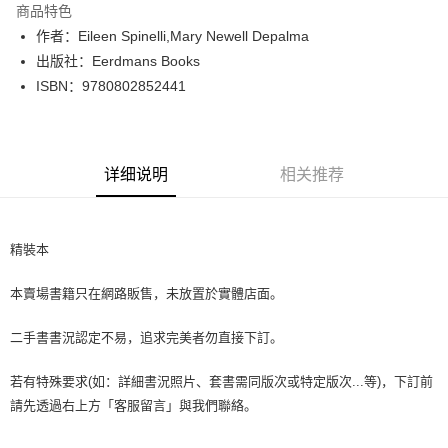
商品特色
Apple Pay
作者：Eileen Spinelli,Mary Newell Depalma
出版社：Eerdmans Books
街口支付
ISBN：9780802852441
悠遊付
Google Pay
详细说明
相关推荐
Plus PAY
大哥付你分期
相关说明
精裝本
【大哥付你分期使用说明】
AFTEE先享后付
1. 本服务由台湾大哥大提供，电信用户可立即使用无须另外申请。（限个人
本賣場書籍只在網路販售，未放置於實體店面。
月租型门号，不开放公司户及预付卡使用）
相关说明
2. 付款方式选择 “大哥付你分期”，订单成立后会自动跳转到大哥付的交易流
一、關於 AFTEE先享後付
程，验证手机门号后，选择欲分期的期数、缴款截止日，确认付款后即完成
二手書書況認定不易，追求完美者勿直接下訂。
ATM付款
1. 於付款方式選擇AFTEE先享後付，將跳出AFTEE先享後付手機驗證視
交易。
窗。
3. 实际核准额度、可分期数及费用金额请依后续交易确认页面所载为准。
2. 進行簡訊驗證之後，即可完成結帳手續。
若有特殊要求(如：詳細書況照片、套書需同版次或特定版次...等)，下訂前
运送方式
4. 订单成立30分钟内，如未前往确认交易或遇审核未通过，订单将自动取
3. 訂單確認後不需事先繳費，商品會配送至您的指定地址。
請先透過右上方「客服留言」與我們聯絡。
消。如遇 “转专审核”未通过状况，表示未达系统评分，恕无法说明评估内
4. 下訂完成後，您的手機會收到一封繳費通知簡訊，APP會員則會收到
全家取貨付款【書籍"本數"8本以上，建議使用中華郵政宅配包
容。
AFTEE APP推播通知。
【缴款方式说明】
裹】