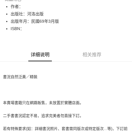
Apple Pay
作者：
出版社：河洛出版
街口支付
出版年月：民國69年3月版
悠遊付
ISBN：
Google Pay
Plus PAY
详细说明
相关推荐
大哥付你分期
相关说明
【大哥付你分期使用说明】
書況自然泛黃／精裝
AFTEE先享后付
1. 本服务由台湾大哥大提供，电信用户可立即使用无须另外申请。（限个人
月租型门号，不开放公司户及预付卡使用）
相关说明
2. 付款方式选择 “大哥付你分期”，订单成立后会自动跳转到大哥付的交易流
一、關於 AFTEE先享後付
程，验证手机门号后，选择欲分期的期数、缴款截止日，确认付款后即完成
ATM付款
1. 於付款方式選擇AFTEE先享後付，將跳出AFTEE先享後付手機驗證視
交易。
窗。
本賣場書籍只在網路販售，未放置於實體店面。
3. 实际核准额度、可分期数及费用金额请依后续交易确认页面所载为准。
2. 進行簡訊驗證之後，即可完成結帳手續。
运送方式
4. 订单成立30分钟内，如未前往确认交易或遇审核未通过，订单将自动取
3. 訂單確認後不需事先繳費，商品會配送至您的指定地址。
二手書書況認定不易，追求完美者勿直接下訂。
消。如遇 “转专审核”未通过状况，表示未达系统评分，恕无法说明评估内
4. 下訂完成後，您的手機會收到一封繳費通知簡訊，APP會員則會收到
全家取貨付款【書籍"本數"8本以上，建議使用中華郵政宅配包
容。
AFTEE APP推播通知。
【缴款方式说明】
裹】
若有特殊要求(如：詳細書況照片、套書需同版次或特定版次...等)，下訂前
5. 收到商品當下無需繳費，確認無誤後，請再利用繳費通知簡訊或AFTEE
1. 分期款项不并入电信账单，“大哥付你分期”于每月结算日后寄送缴费提醒