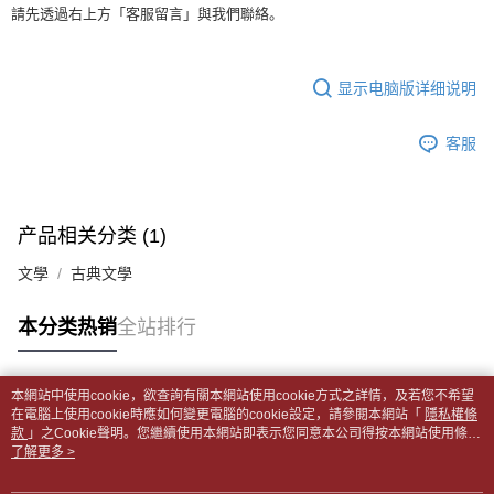
APP於四大便利商店‧ATM/網銀等方式進行付款。
每笔NT$65，满NT$499(含以上)免运费
請先透過右上方「客服留言」與我們聯絡。
短信。
2. 通过短信链接打开账单后，可选择 “超商条码／台湾大直营门市／银行转
請留意繳費期限為 14 天。唯有下載 AFTEE App 成為 AFTEE 會員者方能享
付款後全家取貨
账／街口支付／iPASS MONEY”等通路缴费。
有最長 45 天內付款之服務。
每笔NT$65，满NT$499(含以上)免运费
显示电脑版详细说明
【注意事项】
繳費期限，為商家向您請款的時間，再加上使用AFTEE可延長的天數所計算
1. 本服务系由 “台湾大哥大股份有限公司”所提供，让用户于交易时，得通过
7-11取貨付款【書籍"本數"8本以上，建議使用中華郵政宅配
出。使用AFTEE下訂可以延長您收到商品前的繳費天數，但無法保證一定能
本服务购买商品或服务，并由商店将买卖／分期付款买卖价金债权让与本公
客服
夠在期限內收到商品(例如:預購商品或預計到貨時間較長者)。因此無論收到
包裹】
司后，依约使用本公司账单缴交账款。
商品與否，仍需要請您在AFTEE規定的時間內完成繳費。
2. 基于同意付款使用 “大哥付你分期”之契约关系目的，商店将以您的个人资
每笔NT$65，满NT$688(含以上)免运费
料（包含姓名、电话或地址）提供予台湾大哥大进项收集、处理及利用，由
二、付款限制
台湾大哥大与本人进行分期账单所需资料之确认、核对及更正。
付款後7-11取貨
1. 初次使用 AFTEE 時，將依認證結果及本公司審查結果，核予每個人不同
产品相关分类 (1)
3. 完整用户服务条款，请详阅以下链接：
https://oppay.tw/userRule
之上限額度
每笔NT$65，满NT$688(含以上)免运费
2. 結帳金額須大於NT$30
文學
古典文學
3. 目前僅支援台灣會員
中華郵政包裹
每笔NT$65，满NT$688(含以上)免运费
本分类热销
全站排行
三、聲明條款
「AFTEE先享後付」(下稱本服務)乃由恩沛科技股份有限公司(下稱 AFTEE )
中華郵政包裹(離島)
所提供，並由 AFTEE 向您收取款項。因使用本服務所須提供之個人資料(包
含但不限於訂購人姓名、電話，收件人姓名、電話、收件地址)，將交付予
每笔NT$65，满NT$688(含以上)免运费
本網站中使用cookie，欲查詢有關本網站使用cookie方式之詳情，及若您不希望
AFTEE 於本服務必要服務範圍內運用。關於 AFTEE 對於個人資料之蒐集、
热门标签
在電腦上使用cookie時應如何變更電腦的cookie設定，請參閱本網站「
隱私權條
處理、利用，詳參 AFTEE 官網之『個人資料蒐集、處理及利用告知聲明』
款
士林門市自取(書送達簡訊通知)
」之Cookie聲明。您繼續使用本網站即表示您同意本公司得按本網站使用條款
（
https://aftee.tw/privacypolicy/
）。
之Cookie聲明使用cookie。
了解更多 >
免运费
若款項超過繳費期限，將根據當次的金額加收年利率 16% 的逾期滯納金。