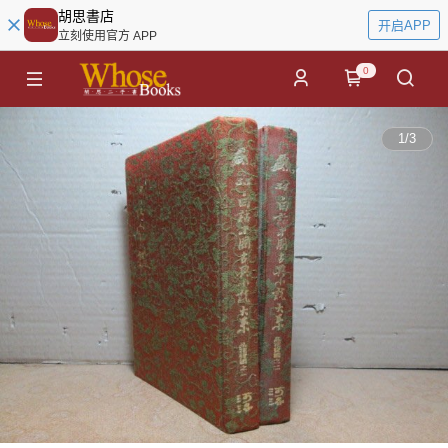
胡思書店
开启APP
立刻使用官方 APP
0
1
/
3