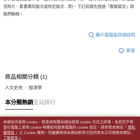
1.分期款項不併入電信帳單，「大哥付你分期」於每月結算日後寄送繳費提
裹】
【「AFTEE先享後付」結帳流程】
況照片、套書需同版次或特定版次...等)，下訂前請先透過「客服留言」與
醒簡訊。
１．於結帳方式選擇「AFTEE先享後付」後，將跳轉至「AFTEE先享後付」
每筆NT$65，滿NT$499(含以上)免運費
2.透過簡訊連結打開帳單後，可選擇「超商條碼／台灣大直營門市／銀行轉
我們聯絡。
結帳頁面，進行簡訊認證並確認金額後，即可完成結帳。
帳／街口支付／iPASS MONEY」等通路繳費。
２．訂單成立數日內，您將收到繳費通知簡訊。
付款後全家取貨
３．收到繳費通知簡訊後14天內，點擊此簡訊中的連結，可透過四大超商／
【注意事項】
每筆NT$65，滿NT$499(含以上)免運費
ATM／網路銀行／等多元方式進行付款，方視為交易完成。
顯示電腦版詳細說明
1.本服務係由「台灣大哥大股份有限公司」（以下簡稱本公司）所提供，讓
※ 請注意：結帳手續完成當下不需立刻繳費，但若您需要取消訂單，請聯絡
用戶於交易時，得透過本服務購買商品或服務，並由商店將買賣／分期付款
7-11取貨付款【書籍"本數"8本以上，建議使用中華郵政宅配
購買商品的店家。未經商家同意取消之訂單仍視為有效，需透過AFTEE先享
買賣價金債權讓與本公司後，依約使用本公司帳單繳交帳款。
後付繳納相關費用。
客服
包裹】
2.基於同意付款使用「大哥付你分期」之契約關係目的，商店將以您的個人
※ 交易是否成功請以「AFTEE先享後付 」之結帳頁面顯示為準，若有關於
資料（包含姓名、電話或地址）提供予台灣大哥大進項蒐集、處理及利用，
每筆NT$65，滿NT$688(含以上)免運費
是否繳費成功／繳費後需取消欲退款等相關疑問，請聯繫「AFTEE先享後付
由本公司與您本人進行分期帳單所需資料之確認、核對及更正。
客戶支援中心」
https://netprotections.freshdesk.com/support/home
3.完整用戶服務條款，請詳閱以下連結：
https://oppay.tw/userRule
付款後7-11取貨
商品相關分類 (1)
【注意事項】
每筆NT$65，滿NT$688(含以上)免運費
１．透過由恩沛科技股份有限公司提供之「AFTEE先享後付」服務完成之交
人文史地
經濟學
易，需依本服務之必要範圍內提供個人資料，並將交易相關給付款項請求債
中華郵政包裹
權轉讓予恩沛科技股份有限公司。
每筆NT$65，滿NT$688(含以上)免運費
２．關於個人資料處理事宜，請瀏覽以下網址：
本分類熱銷
全站排行
https://aftee.tw/terms/#terms3
中華郵政包裹(離島)
３．未成年的使用者請事先徵得法定代理人或監護人之同意方可使用
「AFTEE先享後付」，若未經同意申辦者引起之損失，本公司不負相關責
每筆NT$65，滿NT$688(含以上)免運費
本網站中使用 cookie，欲查詢有關本網站使用 cookie 方式之詳情，及若您不希
任。
熱門標籤
望在電腦上使用 cookie 時應如何變更電腦的 cookie 設定，請參閱本網站「
隱私
４．使用「AFTEE先享後付」時，將依據個別帳號之用戶狀況，依本公司即
士林門市自取(書送達簡訊通知)
權條款
」之 Cookie 聲明。您繼續使用本網站即表示您同意本公司得按本網站使
時審查核予不同之上限額度；若仍有額度不足之情形，本公司將視審查結果
用條款之 Cookie 聲明使用 cookie。
了解更多 >
免運費
請求用戶進行身份認證。