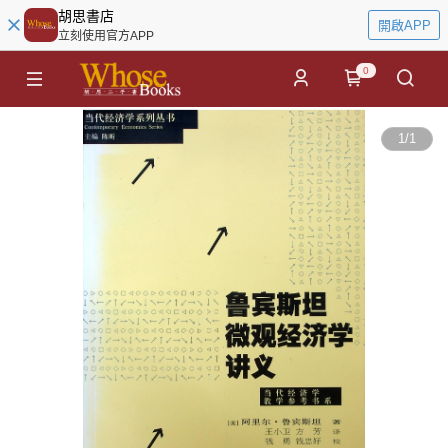
胡思書店
開啟APP
立刻使用官方APP
0
1
/
1