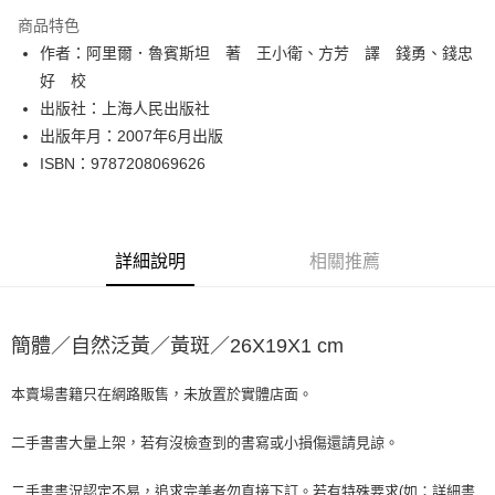
LINE Pay
商品特色
Apple Pay
作者：阿里爾．魯賓斯坦 著 王小衛、方芳 譯 錢勇、錢忠
好 校
街口支付
出版社：上海人民出版社
悠遊付
出版年月：2007年6月出版
ISBN：9787208069626
Google Pay
全盈+PAY
大哥付你分期
詳細說明
相關推薦
相關說明
【大哥付你分期使用說明】
AFTEE先享後付
1.本服務由台灣大哥大提供，台灣大哥大用戶可立即使用無須另外申請。
簡體／自然泛黃／黃斑／26X19X1 cm
2.付款方式選擇「大哥付你分期」，訂單成立後會自動跳轉到大哥付的交易
相關說明
流程，驗證手機門號後，選擇欲分期的期數、繳款截止日，確認付款後即完
【關於「AFTEE先享後付」】
成交易。
ATM付款
AFTEE先享後付是「在收到商品之後才付款」的支付方式。 讓您購物簡單
本賣場書籍只在網路販售，未放置於實體店面。
3.實際核准額度、可分期數及費用金額請依後續交易確認頁面所載為準。
便利好安心！
4.訂單成立30分鐘內，如未前往確認交易或遇審核未通過，訂單將自動取
１．簡單：不需註冊會員、不需綁卡、不需儲值。
二手書書大量上架，若有沒檢查到的書寫或小損傷還請見諒。
運送方式
消。如遇「轉專審核」未通過狀況，表示未達大哥付你分期系統評分，恕無
２．便利：只要手機號碼，簡訊認證，即可結帳。
法說明評估內容。
３．安心：先確認商品／服務後，再付款。
全家取貨付款【書籍"本數"8本以上，建議使用中華郵政宅配包
【繳款方式說明】
二手書書況認定不易，追求完美者勿直接下訂。若有特殊要求(如：詳細書