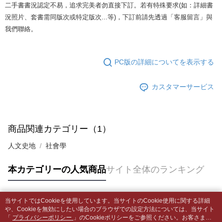
合、注文は自動的にキャンセルされます。「転専審査」に未通過の状況が
4.ご注文が完了すると、携帯に支払い通知のSMSが届きます。アプリ会員
二手書書況認定不易，追求完美者勿直接下訂。若有特殊要求(如：詳細書
発生した場合は、システムの評価基準に達していないことを意味し、評価
裹】
の場合は、AFTEE アプリプッシュ通知が届きます。
況照片、套書需同版次或特定版次...等)，下訂前請先透過「客服留言」與
内容についての説明はいたしかねます。
5.商品受け取り時のお支払いは不要です。商品を確かめてから、SMSまた
配送毎にNT$65、NT$499以上で送料無料
我們聯絡。
はアプリの通知に従って、4大コンビニ、またはATM/オンラインバンキン
グでお支払いください。
付款後全家取貨
【支払い方法の説明】
1. 分割払いの金額は電信請求書に統合されず、「OP Pay Later」は毎月の
配送毎にNT$65、NT$499以上で送料無料
代金納付期限は最短で 14 日以内ですので、ご注意ください。AFTEE アプ
PC版の詳細についてを表示する
締め日後に支払いリマインダーのSMSを送信します。
リをダウンロードして AFTEE 会員になるとお支払い期限を最長 45 日以内
2. SMSのリンクを通じて請求書を開いた後、「コンビニバーコード／台湾
7-11取貨付款【書籍"本數"8本以上，建議使用中華郵政宅配
まで延長できます。
大直営店舗／銀行振込／街口支払い／iPASS MONEY」などのチャネルで
包裹】
カスタマーサービス
支払いを選択できます。
お支払期限は、ショップが請求した期日と、AFTEEで延長できる日数をも
配送毎にNT$65、NT$688以上で送料無料
とに計算されます。AFTEEで注文すると、商品を受け取るまで支払い期限
【注意事項】
を延長できますが、商品を期限内に受け取れない場合があります（例：予
1. 本サービスは「台湾大哥大株式会社」（以下「当社」といいます）によ
付款後7-11取貨
約商品や商品到着日が比較的遅い商品）。そのため、商品到着の有無に関
って提供され、ユーザーが取引時に本サービスを通じて商品やサービスを
商品関連カテゴリー（1）
わらず、AFTEEで指定された期限内にお支払いください。
配送毎にNT$65、NT$688以上で送料無料
購入できるようにし、店舗が売買／分割払い売買の債権を当社に譲渡した
後、契約に基づいて当社の請求書で帳款を支払うことになります。
人文史地
社會學
二、支払い限度額
中華郵政包裹
2. 「OP Pay Later」を利用する契約関係の目的から、店舗はあなたの個人
1.初回 AFTEEを ご利用の際に、認証結果及び当社の審査の結果に基づ
情報（名前、電話または住所を含む）を台湾大哥大に提供し、収集、処理
配送毎にNT$65、NT$688以上で送料無料
き、限度額が設定されます。
本カテゴリーの人気商品
サイト全体のランキング
および利用するために、当社があなた本人と分割請求書に必要な情報の確
2.決済金額は最低NT$20です。
認、照合および修正を行います。
中華郵政包裹(離島)
3.現在、台湾の会員のみご利用いただけます。
3. 完全なユーザーサービス規約については、以下のリンクを参照してくだ
配送毎にNT$65、NT$688以上で送料無料
さい：
https://oppay.tw/userRule
当サイトではCookieを使用しています。当サイトのCookie使用に関する詳細
三、利用規約「AFTEE代金後払い」（以下当サービスという）はネットプ
人気タグ
や、Cookieを無効にしたい場合のブラウザでの設定方法については、当サイト
ロテクションズ（以下 AFTEE という）が提供し、AFTEEが代金を徴収し
士林門市自取(書送達簡訊通知)
「
プライバシーポリシー
」のCookieポリシーをご参照ください。お客さま
ます。当サービスご利用の際に提供しなければならない個人情報（注文者