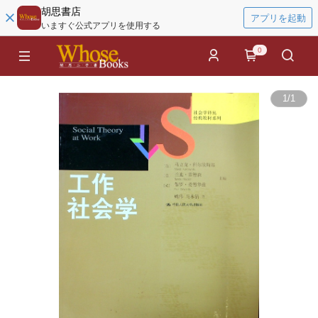
胡思書店
アプリを起動
いますぐ公式アプリを使用する
0
1
/
1