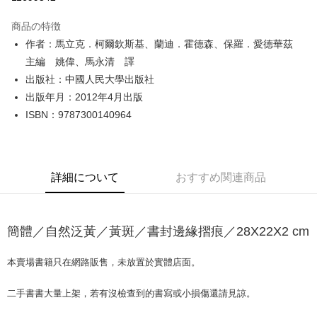
LINE Pay
商品の特徴
Apple Pay
作者：馬立克．柯爾欽斯基、蘭迪．霍德森、保羅．愛德華茲
主編 姚偉、馬永清 譯
JKOPAY
出版社：中國人民大學出版社
Easy Wallet
出版年月：2012年4月出版
ISBN：9787300140964
Google Pay
Plus Pay
OP Pay Later
詳細について
おすすめ関連商品
説明
【OP Pay Later 使用説明】
AFTEE代金後払い
1. 本サービスは台湾大哥大によって提供され、台湾大哥大のユーザーは追
加の申請なしで即時に利用可能です。
簡體／自然泛黃／黃斑／書封邊緣摺痕／28X22X2 cm
説明
2. 支払い方法で「OP Pay Later」を選択すると、注文が成立した後に自動
一、 AFTEE代金後払いについて
的に OP Pay Later の取引プロセスに移行し、携帯番号を確認後、分割払
ATM払い
1.お支払い方法でAFTEE代金後払いを選択すると、携帯電話認証ウィンド
本賣場書籍只在網路販售，未放置於實體店面。
いの回数や支払い期限を選択し、支払いを確認すると取引が完了します。
ウが表示されます。
3. 実際の承認額、分割回数および費用については、後続の取引確認ページ
2.SMSで認証してお支払い手続を進めてください。
配送方法
を基準とします。
二手書書大量上架，若有沒檢查到的書寫或小損傷還請見諒。
3.注文するときのお支払いは不要です。商品はご指定の住所に配送されま
4. 注文成立後30分以内に確認取引を行わない場合や審査が通過しない場
す。
全家取貨付款【書籍"本數"8本以上，建議使用中華郵政宅配包