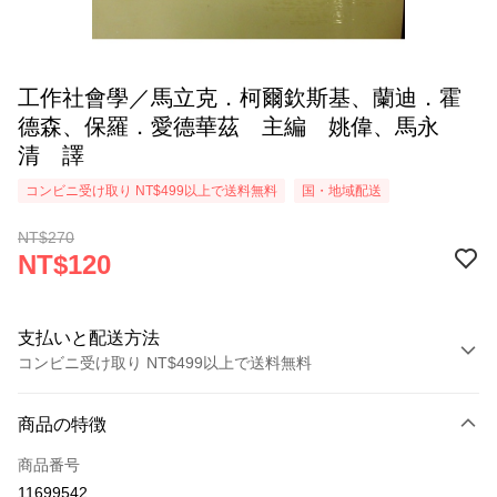
工作社會學／馬立克．柯爾欽斯基、蘭迪．霍
德森、保羅．愛德華茲 主編 姚偉、馬永
清 譯
コンビニ受け取り NT$499以上で送料無料
国・地域配送
NT$270
NT$120
支払いと配送方法
コンビニ受け取り NT$499以上で送料無料
お支払い方法
商品の特徴
クレジットカード1回払い
商品番号
コンビニ店頭代金引換
11699542