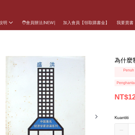
說明
🧑會員辦法∣NEW∣
加入會員【領取購書金】
我要賣書
為什麼
Penuh 
Penghanta
NT$1
Kuantiti