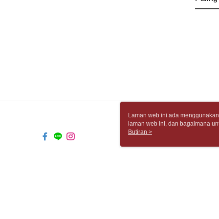
Laman web ini ada menggunakan k
laman web ini, dan bagaimana un
komputer anda, sila rujuk penera
Butiran >
ingin mengetahui secara terperin
komputer anda. Jika anda tidak m
TYO-TW-MWEBG132 Web2.0 Defaul
© 2026 by 胡思書店