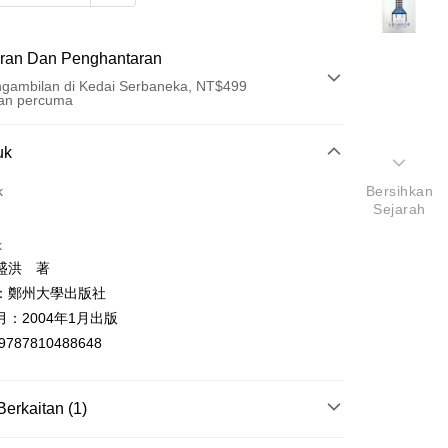
ran Dan Penghantaran
gambilan di Kedai Serbaneka, NT$499
an percuma
Pembayaran
uk
t (Bayaran Penuh)
k
Bersihkan
Sejarah
an di Kedai Serbaneka
k
盛洪 著
：鄭州大學出版社
：2004年1月出版
9787810488648
t
y
Berkaitan (1)
經濟學