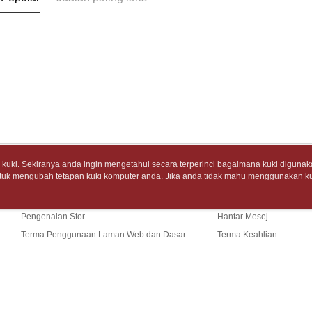
7-11取
pembayara
[Arahan P
包裹】
Tempoh pe
NT$65/pes
Pembayaran
ditambah d
NT$688 at
berasingan
Anda bole
pembayaran
menerima 
付款後7-1
boleh men
Selepas me
produk pr
NT$65/pes
menyelesai
lebih lama
NT$688 at
kod bar ke
pembayara
JKOPay, a
pesanan.
中華郵政
[Nota Pent
Kedua, Se
NT$65/pes
uki. Sekiranya anda ingin mengetahui secara terperinci bagaimana kuki digunak
1. Jumlah 
tuk mengubah tetapan kuki komputer anda. Jika anda tidak mahu menggunakan ku
Tentang Kami
Khidmat Pelangga
NT$688 at
Perkhidmata
NT$10,000.
ngan mengenai kuki.
Dasar Privasi
Laman web ini ada menggunakan kuki. Sekiran
yang memb
berdasarka
Cerita Kami
Panduan Beli-Belah
ci bagaimana kuki digunakan di laman web ini, dan bagaimana untuk mengubah te
中華郵政包
melalui pe
2. Amaun p
ahu menggunakan kuki di komputer anda, sila rujuk penerangan mengenai kuki.
Pengenalan Stor
Hantar Mesej
pembelian
3. Pada ma
NT$65/pes
kepada Sy
Terma Penggunaan Laman Web dan Dasar
Terma Keahlian
NT$688 at
mengikut p
Ketiga, Sy
Privasi
Hubungi Kami
Perkhidma
士林門市自
Untuk meme
NP Taiwan
penggunaa
akan meng
Penghanta
peribadi a
pembeli, n
Sekiranya anda menerima panggi
t (TW)
Syarikat 
untuk peng
Laman web ini p
中華郵政