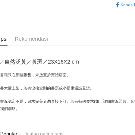
Kongsi
OP Pay La
Deskripsi
[Terma Pe
AFTEE
Perkhidmat
Deskripsi
ipsi
Rekomendasi
pengguna 
Pertama, 
Pemindah
Kemudian
Jika anda 
1. Dengan
akan menga
pengesaha
Later sele
／自然泛黃／黃斑／23X16X2 cm
2. Anda b
Pilihan 
mudah alih
3. Tiada b
akhir pemb
dihantar k
全家取貨付
場書籍只在網路販售，未放置於實體店面。
pembayara
4. Setela
包裹】
manakala a
Had kredit
書書大量上架，若有沒檢查到的書寫或小損傷還請見諒。
AFTEE.
NT$65/pes
yang diken
5. Tiada b
NT$499 at
pada hala
pembayara
書況認定不易，追求完美者勿直接下訂。若有特殊要求(如：詳細書況照片、套書
dalam tal
付款後全
與我們聯絡。
Jika trans
aplikasi A
dibuat, at
NT$65/pes
akan dibat
Sila ambil
NT$499 at
peringkat 
bagaimanap
tidak dipe
dan mendaf
 Popular
Jualan paling laris