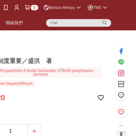
0
Bahasa Melayu
TWD
聯絡我們
制度重要／盛洪 著
Pengambilan di Kedai Serbaneka, NT$499 penghataran
percuma
ran Negara/Wilayah
20