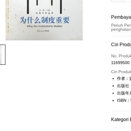
Pembaya
Penuh Pen
penghatar
Kaedah 
Ciri Prod
Kad Kredi
No. Produ
11699500
Pengambil
Ciri Produ
LINE Pay
作者：
出版社
Apple Pay
出版年月
JKOPAY
ISBN：
Easy Walle
Google Pa
Kategori 
Plus PAY
人文史地