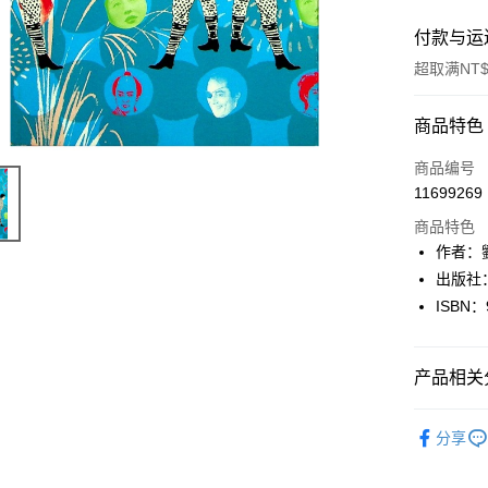
付款与运
超取满NT$
付款方式
商品特色
信用卡一
商品编号
11699269
超商取货
商品特色
LINE Pay
作者：
出版社
Apple Pay
ISBN：
街口支付
悠遊付
产品相关分
Google Pa
文學
華
分享
Plus PAY
大哥付你