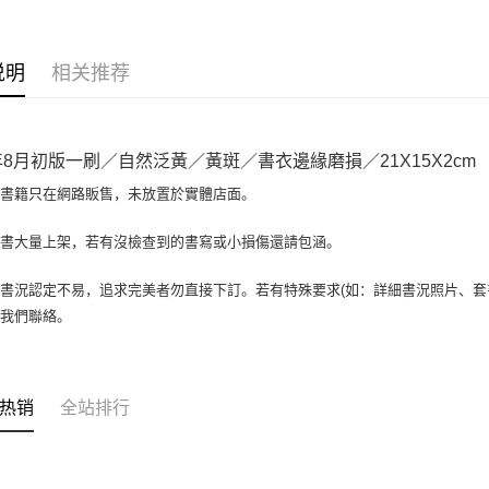
相关说明
【大哥付
AFTEE先
1. 本服
说明
相关推荐
人月租型
相关说明
2. 付款
一、關於 A
ATM付款
流程，验
1. 於付
完成交易
窗。
2年8月初版一刷／自然泛黃／黃斑／書衣邊緣磨損／21X15X2cm
3. 实际
2. 進行
4. 订单
3. 訂單
場書籍只在網路販售，未放置於實體店面。
运送方式
消。如遇 
4. 下訂
容。
AFTEE 
全家取貨付
書書大量上架，若有沒檢查到的書寫或小損傷還請包涵。
【缴款方
5. 收到
1. 分期
包裹】
APP於四
短信。
書況認定不易，追求完美者勿直接下訂。若有特殊要求(如：詳細書況照片、套書
每笔NT$6
2. 通过
請留意繳費期
與我們聯絡。
账／街口支付
享有最長 
付款後全
【注意事
每笔NT$6
繳費期限，
1. 本服
算出。使用
过本服务
7-11取
定能夠在期
热销
全站排行
本公司后
收到商品與
包裹】
2. 基于
资料（包
每笔NT$6
二、付款
用，由台
1. 初次