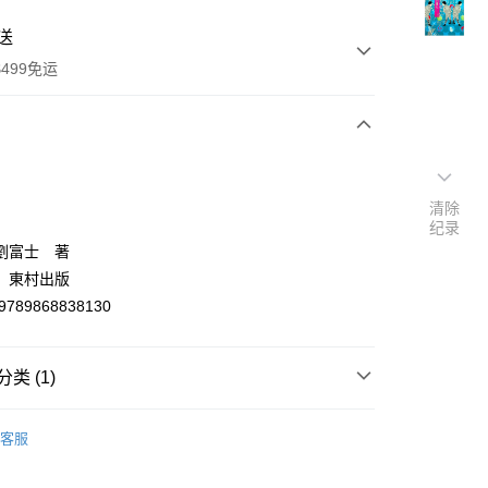
送
499免运
次付款
付款
清除
纪录
劉富士 著
：東村出版
9789868838130
类 (1)
y
文創作
客服
分期