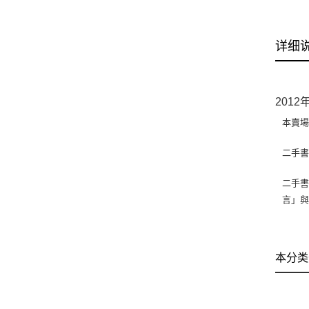
详细
201
本賣
二手
二手書
言」
本分类