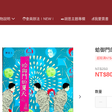
購物說明
🧑會員辦法∣NEW∣
✒️胡思主題專欄
💰我要賣書
蛤御門
超取满NT$
NT$250
NT$8
数量