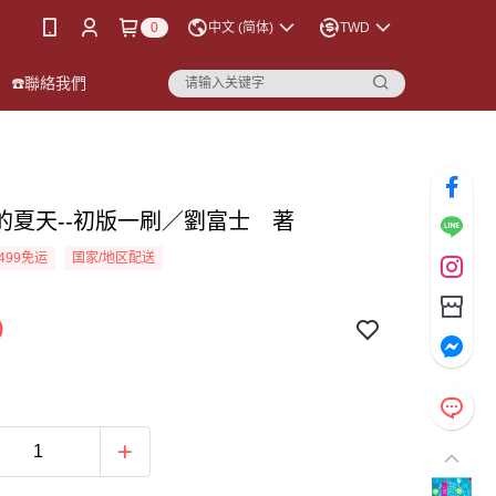
0
中文 (简体)
TWD
☎️聯絡我們
的夏天--初版一刷／劉富士 著
499免运
国家/地区配送
0