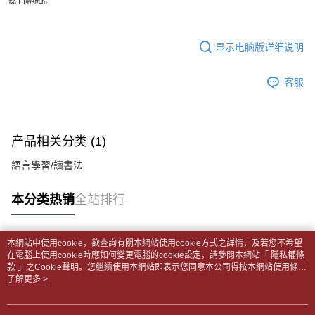
全家取貨付款【書籍"本數"8本以上，建議使用中華郵政宅配包
容。
AFTEE APP推播通知。
【缴款方式说明】
裹】
5. 收到商品當下無需繳費，確認無誤後，請再利用繳費通知簡訊或AFTEE
1. 分期款项不并入电信账单，“大哥付你分期”于每月结算日后寄送缴费提醒
APP於四大便利商店‧ATM/網銀等方式進行付款。
每笔NT$65，满NT$499(含以上)免运费
短信。
显示电脑版详细说明
2. 通过短信链接打开账单后，可选择 “超商条码／台湾大直营门市／银行转
請留意繳費期限為 14 天。唯有下載 AFTEE App 成為 AFTEE 會員者方能享
付款後全家取貨
账／街口支付／iPASS MONEY”等通路缴费。
有最長 45 天內付款之服務。
每笔NT$65，满NT$499(含以上)免运费
客服
【注意事项】
繳費期限，為商家向您請款的時間，再加上使用AFTEE可延長的天數所計算
1. 本服务系由 “台湾大哥大股份有限公司”所提供，让用户于交易时，得通过
7-11取貨付款【書籍"本數"8本以上，建議使用中華郵政宅配
出。使用AFTEE下訂可以延長您收到商品前的繳費天數，但無法保證一定能
本服务购买商品或服务，并由商店将买卖／分期付款买卖价金债权让与本公
夠在期限內收到商品(例如:預購商品或預計到貨時間較長者)。因此無論收到
包裹】
司后，依约使用本公司账单缴交账款。
商品與否，仍需要請您在AFTEE規定的時間內完成繳費。
产品相关分类 (1)
2. 基于同意付款使用 “大哥付你分期”之契约关系目的，商店将以您的个人资
每笔NT$65，满NT$688(含以上)免运费
料（包含姓名、电话或地址）提供予台湾大哥大进项收集、处理及利用，由
二、付款限制
語言學習/讀書法
台湾大哥大与本人进行分期账单所需资料之确认、核对及更正。
付款後7-11取貨
1. 初次使用 AFTEE 時，將依認證結果及本公司審查結果，核予每個人不同
3. 完整用户服务条款，请详阅以下链接：
https://oppay.tw/userRule
之上限額度
每笔NT$65，满NT$688(含以上)免运费
本分类热销
全站排行
2. 結帳金額須大於NT$30
3. 目前僅支援台灣會員
中華郵政包裹
每笔NT$65，满NT$688(含以上)免运费
三、聲明條款
本網站中使用cookie，欲查詢有關本網站使用cookie方式之詳情，及若您不希望
「AFTEE先享後付」(下稱本服務)乃由恩沛科技股份有限公司(下稱 AFTEE )
热门标签
在電腦上使用cookie時應如何變更電腦的cookie設定，請參閱本網站「
隱私權條
中華郵政包裹(離島)
所提供，並由 AFTEE 向您收取款項。因使用本服務所須提供之個人資料(包
款
」之Cookie聲明。您繼續使用本網站即表示您同意本公司得按本網站使用條款
含但不限於訂購人姓名、電話，收件人姓名、電話、收件地址)，將交付予
每笔NT$65，满NT$688(含以上)免运费
之Cookie聲明使用cookie。
了解更多 >
AFTEE 於本服務必要服務範圍內運用。關於 AFTEE 對於個人資料之蒐集、
處理、利用，詳參 AFTEE 官網之『個人資料蒐集、處理及利用告知聲明』
士林門市自取(書送達簡訊通知)
（
https://aftee.tw/privacypolicy/
）。