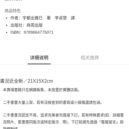
LINE Pay
商品特色
Apple Pay
作者：宇都出雅巳 著 李貞慧 譯
出版社：商周出版
街口支付
ISBN：9789864775071
悠遊付
Google Pay
详细说明
相关推荐
Plus PAY
大哥付你分期
相关说明
書況近全新／21X15X2cm
【大哥付你分期使用说明】
AFTEE先享后付
1. 本服务由台湾大哥大提供，电信用户可立即使用无须另外申请。（限个人
本賣場書籍只在網路販售，未放置於實體店面。
月租型门号，不开放公司户及预付卡使用）
相关说明
2. 付款方式选择 “大哥付你分期”，订单成立后会自动跳转到大哥付的交易流
一、關於 AFTEE先享後付
二手書書大量上架，若有沒檢查到的書寫或小損傷還請包涵。
程，验证手机门号后，选择欲分期的期数、缴款截止日，确认付款后即完成
ATM付款
1. 於付款方式選擇AFTEE先享後付，將跳出AFTEE先享後付手機驗證視
交易。
窗。
3. 实际核准额度、可分期数及费用金额请依后续交易确认页面所载为准。
二手書書況認定不易，追求完美者勿直接下訂。若有特殊要求(如：詳細書
2. 進行簡訊驗證之後，即可完成結帳手續。
运送方式
4. 订单成立30分钟内，如未前往确认交易或遇审核未通过，订单将自动取
況照片、套書需同版次或特定版次...等)，下訂前請先透過「客服留言」與
3. 訂單確認後不需事先繳費，商品會配送至您的指定地址。
消。如遇 “转专审核”未通过状况，表示未达系统评分，恕无法说明评估内
4. 下訂完成後，您的手機會收到一封繳費通知簡訊，APP會員則會收到
我們聯絡。