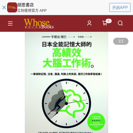
胡思書店
开启APP
立刻使用官方 APP
0
1
/
1