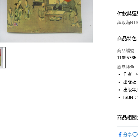
付款與運
超取滿NT$
付款方式
商品特色
信用卡一
商品編號
11695765
超商取貨
商品特色
LINE Pay
作者：
出版社
Apple Pay
出版年月
街口支付
ISBN：
悠遊付
商品相關分
Google Pa
全盈+PAY
健康醫療
分享