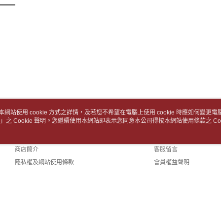
3.完整用
付款後7-1
【注意事
１．透過由
每筆NT$6
交易，需
求債權轉
中華郵政
２．關於
每筆NT$6
https://aft
３．未成
中華郵政包
「AFTE
任。
每筆NT$6
４．使用「
即時審查
士林門市自
結果請求
本網站使用 cookie 方式之詳情，及若您不希望在電腦上使用 cookie 時應如何變更電腦的
５．嚴禁
免運費
」之 Cookie 聲明。您繼續使用本網站即表示您同意本公司得按本網站使用條款之 Coo
關於我們
客服資訊
形，恩沛
動。
中華郵政
品牌故事
購物說明
商店簡介
客服留言
中華郵政
隱私權及網站使用條款
會員權益聲明
中華郵政
聯絡我們
(TW)