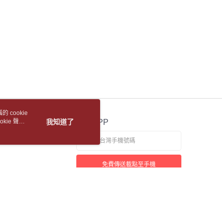
戶服務條款，請詳閱以下連結：
https://oppay.tw/userRule
1取貨
項】
恩沛科技股份有限公司提供之「AFTEE先享後付」服務完成之
5，滿NT$688(含以上)免運費
依本服務之必要範圍內提供個人資料，並將交易相關給付款項請
讓予恩沛科技股份有限公司。
包裹
個人資料處理事宜，請瀏覽以下網址：
5，滿NT$688(含以上)免運費
ee.tw/terms/#terms3
年的使用者請事先徵得法定代理人或監護人之同意方可使用
裹(離島)
E先享後付」，若未經同意申辦者引起之損失，本公司不負相關責
5，滿NT$688(含以上)免運費
AFTEE先享後付」時，將依據個別帳號之用戶狀況，依本公司
核予不同之上限額度；若仍有額度不足之情形，本公司將視審查
取(書送達簡訊通知)
用戶進行身份認證。
 cookie
一人註冊多個帳號或使用他人資訊註冊。若發現惡意使用之情
kie 聲明
我知道了
官方APP
科技股份有限公司將有權停止該用戶之使用額度並採取法律行
【國際航空包裹】*收件人請填寫本名
查看運費
【國際水陸包裹】*收件人請填寫本名
查看運費
免費傳送載點至手機
【馬來西亞水陸包裹】*收件人請填寫本名
查看運費
若接到可疑電話，請洽詢165反詐騙專線
本站最佳瀏覽環境請使用 Google Chrome、Firefox 或 Edge 以上版本