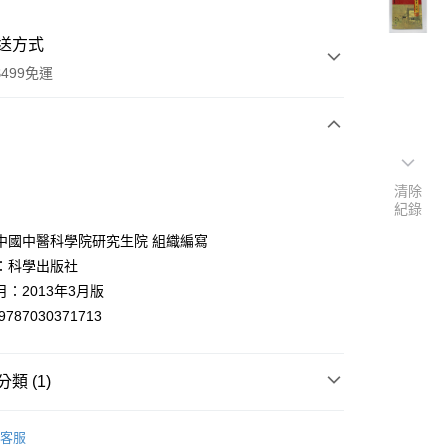
送方式
499免運
次付款
清除
付款
紀錄
中國中醫科學院研究生院 組織編寫
：科學出版社
：2013年3月版
9787030371713
類 (1)
y
中藥醫學/養生
客服