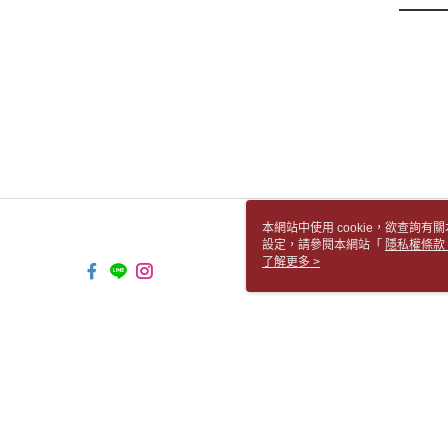
本網站中使用 cookie，欲查詢有關
設定，請參閱本網站「
隱私權條款
使用 cookie。
了解更多 >
TW-MWG1-66-234 Web2.0 Default 
© 2026 by 胡思書店