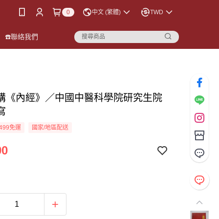
0
中文 (繁體)
TWD
☎️聯絡我們
講《內經》／中國中醫科學院研究生院
寫
499免運
國家/地區配送
00