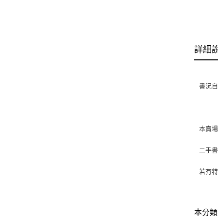
詳細
書況自然
本賣
二手
若有特
本分類