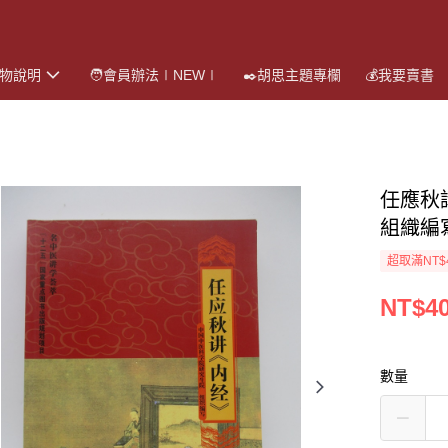
購物說明
🧑會員辦法∣NEW∣
✒️胡思主題專欄
💰我要賣書
任應秋
組織編
超取滿NT$
NT$4
數量