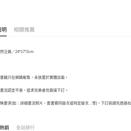
大哥付你
相關說明
【大哥付
AFTEE先
1.本服務
2.付款方
相關說明
說明
相關推薦
流程，驗
【關於「A
ATM付款
完成交易
AFTEE
3.實際核
便利好安
4.訂單成
１．簡單
泛黃／24*17*2cm
消。如遇
２．便利
運送方式
無法說明
３．安心
【繳款方
全家取貨付
1.分期款
【「AFT
醒簡訊。
包裹】
１．於結帳
場書籍只在網路販售，未放置於實體店面。
2.透過簡
付」結帳
每筆NT$6
帳／街口支
２．訂單
書書況認定不易，追求完美者勿直接下訂。
３．收到繳
付款後全
【注意事
／ATM／
1.本服務
每筆NT$6
※ 請注意
殊要求(如：詳細書況照片、套書需同版次或特定版次...等)，下訂前請先透
用戶於交
絡購買商品
款買賣價
7-11取
先享後付
2.基於同
※ 交易是
包裹】
資料（包
是否繳費成
用，由本
每筆NT$6
付客戶支
熱銷
全站排行