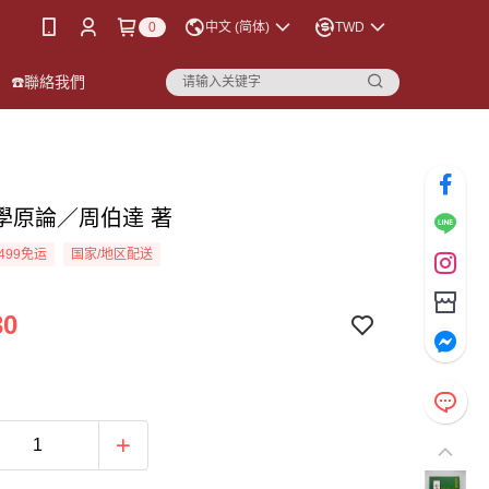
0
中文 (简体)
TWD
☎️聯絡我們
學原論／周伯達 著
499免运
国家/地区配送
30