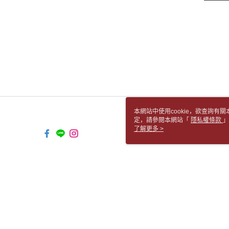
本網站中使用cookie，欲查詢有關
定，請參閱本網站「
隱私權條款
」
cookie。
了解更多 >
TW-MWG1-67-141 Web2.0 Default 
© 2026 by 胡思書店