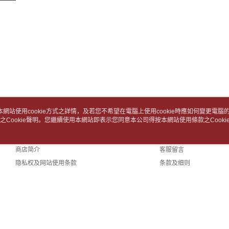
3. 完整
付款後7-1
之上限額
2. 結帳金
每笔NT$6
3. 目前
中華郵政
三、聲明
每笔NT$6
「AFTE
)所提供，
中華郵政包
(包含但不
予 AFT
每笔NT$6
集、處理、
明』（
http
士林門市自
本網站使用cookie方式之詳情，及若您不希望在電腦上使用cookie時應如何變更電腦的c
若款項超過
免运费
之Cookie聲明。您繼續使用本網站即表示您同意本公司得按本網站使用條款之Cooki
关于我们
客服资讯
未成年的
AFTEE。
中華郵政
品牌故事
购物说明
商店简介
客服留言
若您對於
中華郵政
聯繫恩沛
隐私权及网站使用条款
条款及细则
同必要之購
中華郵政
联络我们
人資料，
(TW)