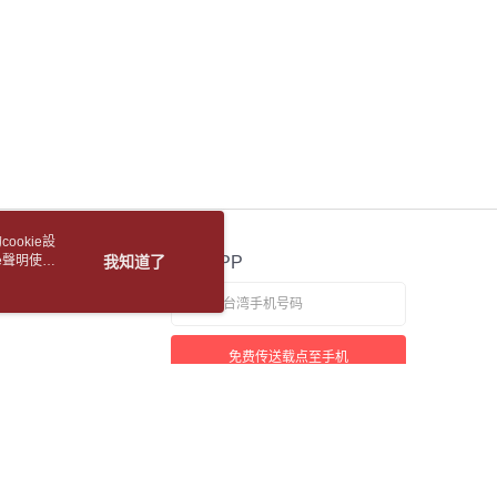
用户服务条款，请详阅以下链接：
https://oppay.tw/userRule
1取貨
度
額須大於NT$30
5，满NT$688(含以上)免运费
僅支援台灣會員
包裹
條款
5，满NT$688(含以上)免运费
E先享後付」(下稱本服務)乃由恩沛科技股份有限公司(下稱 AFTEE
並由 AFTEE 向您收取款項。因使用本服務所須提供之個人資料
裹(離島)
限於訂購人姓名、電話，收件人姓名、電話、收件地址)，將交付
EE 於本服務必要服務範圍內運用。關於 AFTEE 對於個人資料之蒐
5，满NT$688(含以上)免运费
利用，詳參 AFTEE 官網之『個人資料蒐集、處理及利用告知聲
s://aftee.tw/privacypolicy/
）。
取(書送達簡訊通知)
ookie設
繳費期限，將根據當次的金額加收年利率 16% 的逾期滯納金。
e聲明使用
我知道了
官方APP
使用者，請事先徵得法定代理人或監護人之同意方可使用
【國際航空包裹】*收件人請填寫本名
查看运费
個人資料之處理、利用有任何疑問，或欲行使相關法律權利，請
【國際水陸包裹】*收件人請填寫本名
查看运费
科技股份有限公司。若您不同意我們將上開所示之個人資料，連
免费传送载点至手机
買訂單資訊提供予 AFTEE ，或讓 AFTEE 蒐集處理利用您的個
【馬來西亞水陸包裹】*收件人請填寫本名
查看运费
請勿選用本服務。
若接到可疑电话，请洽询165反诈骗专线
本站最佳浏览环境请使用Google Chrome、Firefox或Edge以上版本