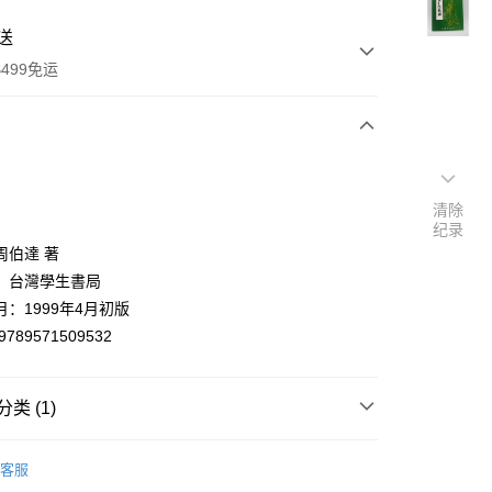
送
499免运
次付款
付款
清除
纪录
周伯達 著
：台灣學生書局
：1999年4月初版
9789571509532
类 (1)
y
哲學
客服
分期