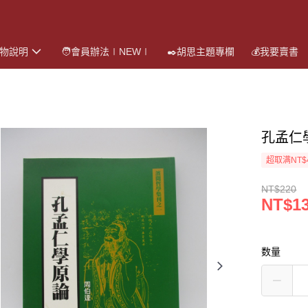
購物說明
🧑會員辦法∣NEW∣
✒️胡思主題專欄
💰我要賣書
孔孟仁
超取满NT$
NT$220
NT$1
数量