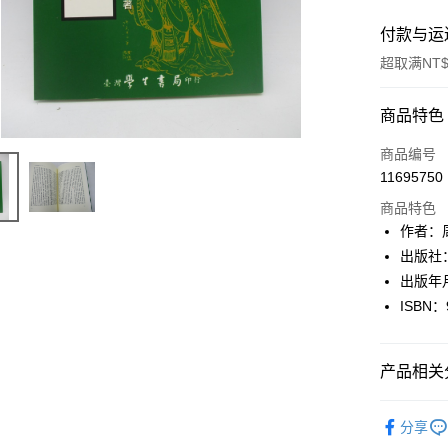
付款与运
超取满NT$
付款方式
商品特色
信用卡一
商品编号
11695750
超商取货
商品特色
LINE Pay
作者：
出版社
Apple Pay
出版年月
街口支付
ISBN：
悠遊付
产品相关分
Google Pa
Plus PAY
人文史地
分享
大哥付你