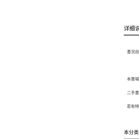
详细
書況自
本賣
二手
若有特
本分类