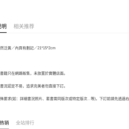
相关说明
【大哥付
AFTEE先
1. 本服
人月租型
相关说明
说明
相关推荐
2. 付款
一、關於 A
ATM付款
流程，验
1. 於付
完成交易
窗。
3. 实际
2. 進行
然泛黃／內頁有劃記／21*15*2cm
4. 订单
3. 訂單
运送方式
消。如遇 
4. 下訂
容。
AFTEE 
全家取貨付
【缴款方
5. 收到
1. 分期
包裹】
APP於四
場書籍只在網路販售，未放置於實體店面。
短信。
每笔NT$6
2. 通过
請留意繳費期
账／街口支付
書書況認定不易，追求完美者勿直接下訂。
享有最長 
付款後全
【注意事
每笔NT$6
繳費期限，
殊要求(如：詳細書況照片、套書需同版次或特定版次...等)，下訂前請先透
1. 本服
算出。使用
过本服务
7-11取
定能夠在期
本公司后
收到商品與
包裹】
2. 基于
资料（包
每笔NT$6
二、付款
热销
全站排行
用，由台
1. 初次