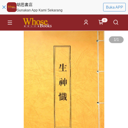
胡思書店
Buka APP
Gunakan App Kami Sekarang
0
1
/
1