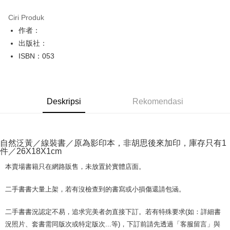
LINE Pay
Ciri Produk
Apple Pay
作者：
出版社：
JKOPAY
ISBN：053
Easy Wallet
Google Pay
Deskripsi
Rekomendasi
Plus PAY
OP Pay Later
Deskripsi
自然泛黃／線裝書／原為影印本，非胡思後來加印，庫存只有1
[Terma Penggunaan untuk OP Pay Later]
件／26X18X1cm
AFTEE
Perkhidmatan ini disediakan oleh Taiwan Mobile dan tersedia untuk
Deskripsi
本賣場書籍只在網路販售，未放置於實體店面。
pengguna Taiwan Mobile tanpa memerlukan permohonan tambahan.
Pertama, Mengenai Perkhidmatan AFTEE Beli Sekarang Bayar Kemudian
Pemindahan ATM
1. Dengan memilih AFTEE sebagai kaedah pembayaran, mesej
二手書書大量上架，若有沒檢查到的書寫或小損傷還請包涵。
Jika anda memilih OP Pay Later sebagai kaedah pembayaran, sistem
pengesahan AFTEE akan muncul.
akan mengarahkan anda secara automatik ke proses transaksi OP Pay
2. Anda boleh meneruskan pembayaran selepas pengesahan SMS.
Pilihan Penghantaran
Later selepas pesanan dibuat. Anda perlu mengesahkan nombor telefon
二手書書況認定不易，追求完美者勿直接下訂。若有特殊要求(如：詳細書
3. Tiada bayaran diperlukan apabila pesanan disahkan. Produk akan
mudah alih anda, memilih bilangan ansuran, dan menetapkan tarikh
dihantar ke alamat yang ditetapkan.
況照片、套書需同版次或特定版次...等)，下訂前請先透過「客服留言」與
全家取貨付款【書籍"本數"8本以上，建議使用中華郵政宅配包
akhir pembayaran. Transaksi akan dianggap selesai setelah pembayaran