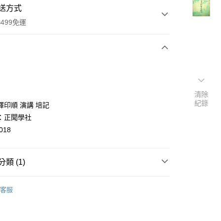
送方式
499免運
次付款
付款
清除
紀錄
釋印順 演講 培記
：正聞學社
018
類 (1)
y
佛、道教/經文典籍/科儀
客服
分期