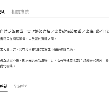
相關說明
【大哥付
AFTEE先
1.本服務
說明
相關推薦
2.付款方
相關說明
流程，驗
【關於「A
ATM付款
完成交易
AFTEE
3.實際核
便利好安
自然泛黃嚴重／書封邊緣磨損／書背破損較嚴重／書籍出版年代久遠
4.訂單成
１．簡單
消。如遇
２．便利
場書籍只在網路販售，未放置於實體店面。
運送方式
無法說明
３．安心
【繳款方
全家取貨付
書書大量上架，若有沒檢查到的書寫或小損傷還請包涵。
1.分期款
【「AFT
醒簡訊。
包裹】
１．於結帳
2.透過簡
付」結帳
書況認定不易，追求完美者勿直接下訂。若有特殊要求(如：詳細書況照片、套書
每筆NT$6
帳／街口支
２．訂單
與我們聯絡。
３．收到繳
付款後全
【注意事
／ATM／
1.本服務
每筆NT$6
※ 請注意
用戶於交
絡購買商品
款買賣價
7-11取
先享後付
熱銷
全站排行
2.基於同
※ 交易是
包裹】
資料（包
是否繳費成
用，由本
每筆NT$6
付客戶支
3.完整用
付款後7-1
【注意事