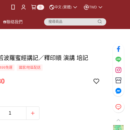
0
中文 (繁體)
TWD
☎️聯絡我們
若波羅蜜經講記／釋印順 演講 培記
499免運
國家/地區配送
80