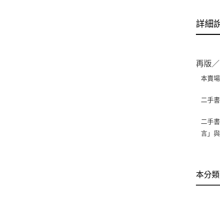
詳細
再版／
本賣
二手
二手書
言」
本分類