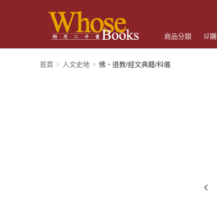
商品分類
🛒
首頁
人文史地
佛、道教/經文典籍/科儀