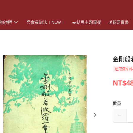
購物說明
🧑會員辦法∣NEW∣
✒️胡思主題專欄
💰我要賣書
金剛般
超取滿NT$
NT$4
數量