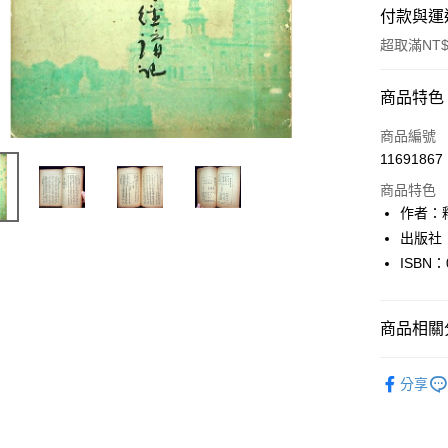
付款與運
超取滿NT$
付款方式
商品特色
信用卡一
商品編號
11691867
超商取貨
商品特色
LINE Pay
作者：
出版社
Apple Pay
ISBN：
街口支付
悠遊付
商品相關分
Google Pa
人文史地
分享
全盈+PAY
大哥付你