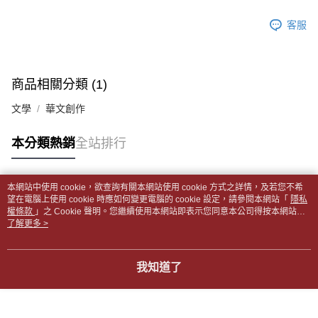
帳／街口支付／iPASS MONEY」等通路繳費。
２．訂單成立數日內，您將收到繳費通知簡訊。
付款後全家取貨
客服
３．收到繳費通知簡訊後14天內，點擊此簡訊中的連結，可透過四大超商／
【注意事項】
每筆NT$65，滿NT$499(含以上)免運費
ATM／網路銀行／等多元方式進行付款，方視為交易完成。
1.本服務係由「台灣大哥大股份有限公司」（以下簡稱本公司）所提供，讓
※ 請注意：結帳手續完成當下不需立刻繳費，但若您需要取消訂單，請聯絡
用戶於交易時，得透過本服務購買商品或服務，並由商店將買賣／分期付款
7-11取貨付款【書籍"本數"8本以上，建議使用中華郵政宅配
購買商品的店家。未經商家同意取消之訂單仍視為有效，需透過AFTEE先享
買賣價金債權讓與本公司後，依約使用本公司帳單繳交帳款。
後付繳納相關費用。
包裹】
商品相關分類 (1)
2.基於同意付款使用「大哥付你分期」之契約關係目的，商店將以您的個人
※ 交易是否成功請以「AFTEE先享後付 」之結帳頁面顯示為準，若有關於
資料（包含姓名、電話或地址）提供予台灣大哥大進項蒐集、處理及利用，
每筆NT$65，滿NT$688(含以上)免運費
是否繳費成功／繳費後需取消欲退款等相關疑問，請聯繫「AFTEE先享後付
文學
華文創作
由本公司與您本人進行分期帳單所需資料之確認、核對及更正。
客戶支援中心」
https://netprotections.freshdesk.com/support/home
3.完整用戶服務條款，請詳閱以下連結：
https://oppay.tw/userRule
付款後7-11取貨
【注意事項】
本分類熱銷
全站排行
每筆NT$65，滿NT$688(含以上)免運費
１．透過由恩沛科技股份有限公司提供之「AFTEE先享後付」服務完成之交
易，需依本服務之必要範圍內提供個人資料，並將交易相關給付款項請求債
中華郵政包裹
權轉讓予恩沛科技股份有限公司。
本網站中使用 cookie，欲查詢有關本網站使用 cookie 方式之詳情，及若您不希
每筆NT$65，滿NT$688(含以上)免運費
２．關於個人資料處理事宜，請瀏覽以下網址：
熱門標籤
望在電腦上使用 cookie 時應如何變更電腦的 cookie 設定，請參閱本網站「
隱私
https://aftee.tw/terms/#terms3
權條款
」之 Cookie 聲明。您繼續使用本網站即表示您同意本公司得按本網站使
中華郵政包裹(離島)
３．未成年的使用者請事先徵得法定代理人或監護人之同意方可使用
用條款之 Cookie 聲明使用 cookie。
了解更多 >
「AFTEE先享後付」，若未經同意申辦者引起之損失，本公司不負相關責
每筆NT$65，滿NT$688(含以上)免運費
任。
４．使用「AFTEE先享後付」時，將依據個別帳號之用戶狀況，依本公司即
士林門市自取(書送達簡訊通知)
我知道了
時審查核予不同之上限額度；若仍有額度不足之情形，本公司將視審查結果
免運費
請求用戶進行身份認證。
５．嚴禁一人註冊多個帳號或使用他人資訊註冊。若發現惡意使用之情形，
中華郵政【國際航空包裹】*收件人請填寫本名
恩沛科技股份有限公司將有權停止該用戶之使用額度並採取法律行動。
查看運費