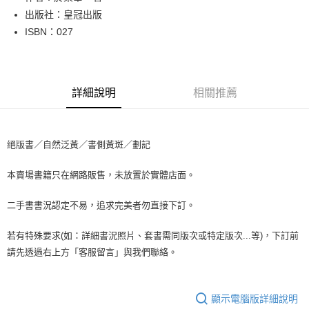
出版社：皇冠出版
街口支付
ISBN：027
悠遊付
Google Pay
詳細說明
相關推薦
全盈+PAY
大哥付你分期
相關說明
絕版書／自然泛黃／書側黃斑／劃記
【大哥付你分期使用說明】
AFTEE先享後付
1.本服務由台灣大哥大提供，台灣大哥大用戶可立即使用無須另外申請。
本賣場書籍只在網路販售，未放置於實體店面。
2.付款方式選擇「大哥付你分期」，訂單成立後會自動跳轉到大哥付的交易
相關說明
流程，驗證手機門號後，選擇欲分期的期數、繳款截止日，確認付款後即完
【關於「AFTEE先享後付」】
成交易。
二手書書況認定不易，追求完美者勿直接下訂。
ATM付款
AFTEE先享後付是「在收到商品之後才付款」的支付方式。 讓您購物簡單
3.實際核准額度、可分期數及費用金額請依後續交易確認頁面所載為準。
便利好安心！
4.訂單成立30分鐘內，如未前往確認交易或遇審核未通過，訂單將自動取
１．簡單：不需註冊會員、不需綁卡、不需儲值。
若有特殊要求(如：詳細書況照片、套書需同版次或特定版次...等)，下訂前
運送方式
消。如遇「轉專審核」未通過狀況，表示未達大哥付你分期系統評分，恕無
２．便利：只要手機號碼，簡訊認證，即可結帳。
請先透過右上方「客服留言」與我們聯絡。
法說明評估內容。
３．安心：先確認商品／服務後，再付款。
全家取貨付款【書籍"本數"8本以上，建議使用中華郵政宅配包
【繳款方式說明】
1.分期款項不併入電信帳單，「大哥付你分期」於每月結算日後寄送繳費提
裹】
【「AFTEE先享後付」結帳流程】
醒簡訊。
１．於結帳方式選擇「AFTEE先享後付」後，將跳轉至「AFTEE先享後付」
顯示電腦版詳細說明
每筆NT$65，滿NT$499(含以上)免運費
2.透過簡訊連結打開帳單後，可選擇「超商條碼／台灣大直營門市／銀行轉
結帳頁面，進行簡訊認證並確認金額後，即可完成結帳。