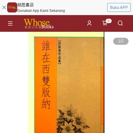
胡思書店
Buka APP
Gunakan App Kami Sekarang
0
1
/
2