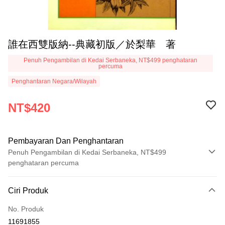
誰在西雙版納--典藏初版／於梨華 著
Penuh Pengambilan di Kedai Serbaneka, NT$499 penghataran
percuma
Penghantaran Negara/Wilayah
NT$420
Pembayaran Dan Penghantaran
Penuh Pengambilan di Kedai Serbaneka, NT$499
penghataran percuma
Kaedah Pembayaran
Ciri Produk
Kad Kredit (Bayaran Penuh)
No. Produk
Pengambilan di Kedai Serbaneka
11691855