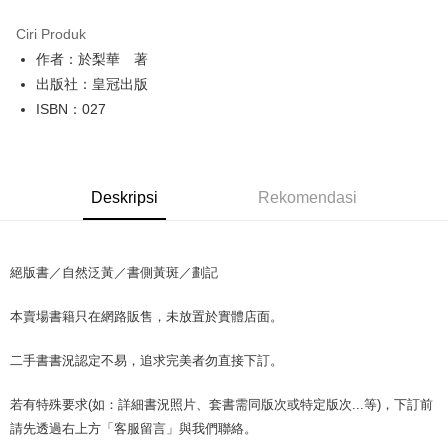
LINE Pay
Ciri Produk
Apple Pay
作者：於梨華 著
出版社：皇冠出版
JKOPAY
ISBN：027
Easy Wallet
Google Pay
Deskripsi
Rekomendasi
Plus PAY
OP Pay Later
Deskripsi
絕版書／自然泛黃／書側黃斑／劃記
[Terma Penggunaan untuk OP Pay Later]
AFTEE
本賣場書籍只在網路販售，未放置於實體店面。
Perkhidmatan ini disediakan oleh Taiwan Mobile dan tersedia untuk
Deskripsi
pengguna Taiwan Mobile tanpa memerlukan permohonan tambahan.
Pertama, Mengenai Perkhidmatan AFTEE Beli Sekarang Bayar Kemudian
Pemindahan ATM
二手書書況認定不易，追求完美者勿直接下訂。
1. Dengan memilih AFTEE sebagai kaedah pembayaran, mesej
Jika anda memilih OP Pay Later sebagai kaedah pembayaran, sistem
pengesahan AFTEE akan muncul.
akan mengarahkan anda secara automatik ke proses transaksi OP Pay
2. Anda boleh meneruskan pembayaran selepas pengesahan SMS.
若有特殊要求(如：詳細書況照片、套書需同版次或特定版次...等)，下訂前
Pilihan Penghantaran
Later selepas pesanan dibuat. Anda perlu mengesahkan nombor telefon
3. Tiada bayaran diperlukan apabila pesanan disahkan. Produk akan
mudah alih anda, memilih bilangan ansuran, dan menetapkan tarikh
請先透過右上方「客服留言」與我們聯絡。
dihantar ke alamat yang ditetapkan.
全家取貨付款【書籍"本數"8本以上，建議使用中華郵政宅配包
akhir pembayaran. Transaksi akan dianggap selesai setelah pembayaran