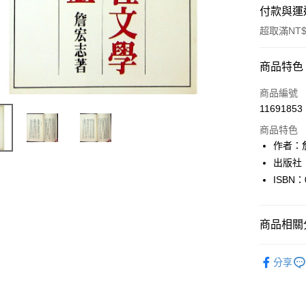
付款與運
超取滿NT$
付款方式
商品特色
信用卡一
商品編號
11691853
超商取貨
商品特色
LINE Pay
作者：
出版社
Apple Pay
ISBN：
街口支付
悠遊付
商品相關分
Google Pa
文學
華
分享
全盈+PAY
大哥付你