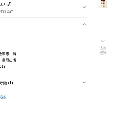
送方式
499免運
次付款
付款
清除
紀錄
詹宏志 著
：皇冠出版
019
類 (1)
y
文創作-早期出版
客服
分期