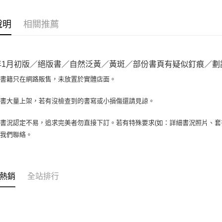
相關說明
【大哥付
AFTEE先
1.本服務
說明
相關推薦
2.付款方
相關說明
流程，驗
【關於「A
ATM付款
完成交易
AFTEE
3.實際核
便利好安
6年1月初版／絕版書／自然泛黃／黃斑／部份書頁有疑似釘痕／劃記／1
4.訂單成
１．簡單
消。如遇
２．便利
場書籍只在網路販售，未放置於實體店面。
運送方式
無法說明
３．安心
【繳款方
全家取貨付
書書大量上架，若有沒檢查到的書寫或小損傷還請見諒。
1.分期款
【「AFT
醒簡訊。
包裹】
１．於結帳
2.透過簡
付」結帳
書況認定不易，追求完美者勿直接下訂。若有特殊要求(如：詳細書況照片、套書
每筆NT$6
帳／街口支
２．訂單
與我們聯絡。
３．收到繳
付款後全
【注意事
／ATM／
1.本服務
每筆NT$6
※ 請注意
用戶於交
絡購買商品
款買賣價
7-11取
先享後付
熱銷
全站排行
2.基於同
※ 交易是
包裹】
資料（包
是否繳費成
用，由本
每筆NT$6
付客戶支
3.完整用
付款後7-1
【注意事