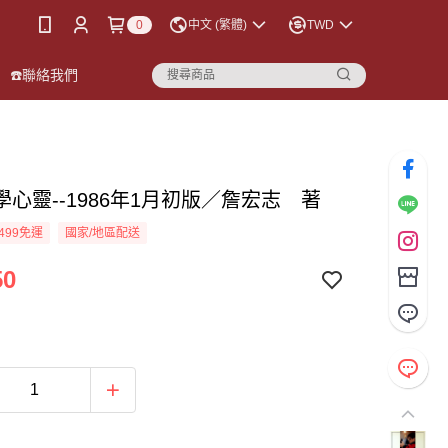
0
中文 (繁體)
TWD
☎️聯絡我們
學心靈--1986年1月初版／詹宏志 著
499免運
國家/地區配送
50