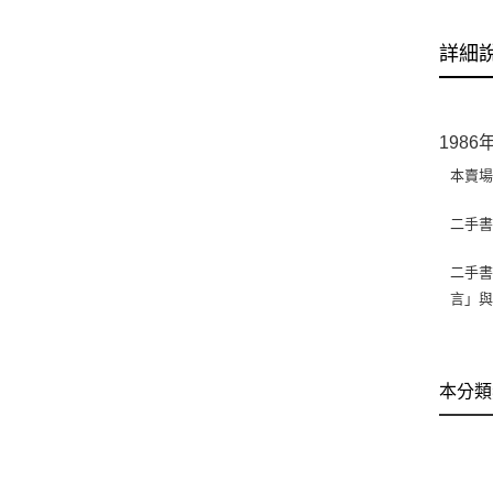
詳細
198
本賣
二手
二手書
言」
本分類