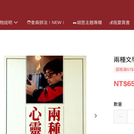
購物說明
🧑會員辦法∣NEW∣
✒️胡思主題專欄
💰我要賣書
兩種文
超取滿NT$
NT$6
數量