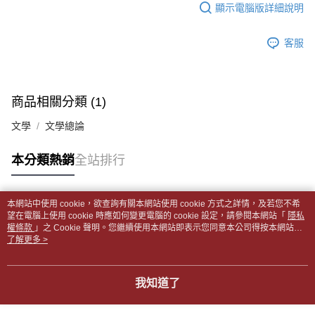
１．於結帳方式選擇「AFTEE先享後付」後，將跳轉至「AFTEE先享後付」
顯示電腦版詳細說明
每筆NT$65，滿NT$499(含以上)免運費
2.透過簡訊連結打開帳單後，可選擇「超商條碼／台灣大直營門市／銀行轉
結帳頁面，進行簡訊認證並確認金額後，即可完成結帳。
帳／街口支付／iPASS MONEY」等通路繳費。
２．訂單成立數日內，您將收到繳費通知簡訊。
付款後全家取貨
客服
３．收到繳費通知簡訊後14天內，點擊此簡訊中的連結，可透過四大超商／
【注意事項】
每筆NT$65，滿NT$499(含以上)免運費
ATM／網路銀行／等多元方式進行付款，方視為交易完成。
1.本服務係由「台灣大哥大股份有限公司」（以下簡稱本公司）所提供，讓
※ 請注意：結帳手續完成當下不需立刻繳費，但若您需要取消訂單，請聯絡
用戶於交易時，得透過本服務購買商品或服務，並由商店將買賣／分期付款
7-11取貨付款【書籍"本數"8本以上，建議使用中華郵政宅配
購買商品的店家。未經商家同意取消之訂單仍視為有效，需透過AFTEE先享
買賣價金債權讓與本公司後，依約使用本公司帳單繳交帳款。
後付繳納相關費用。
包裹】
商品相關分類 (1)
2.基於同意付款使用「大哥付你分期」之契約關係目的，商店將以您的個人
※ 交易是否成功請以「AFTEE先享後付 」之結帳頁面顯示為準，若有關於
資料（包含姓名、電話或地址）提供予台灣大哥大進項蒐集、處理及利用，
每筆NT$65，滿NT$688(含以上)免運費
是否繳費成功／繳費後需取消欲退款等相關疑問，請聯繫「AFTEE先享後付
文學
文學總論
由本公司與您本人進行分期帳單所需資料之確認、核對及更正。
客戶支援中心」
https://netprotections.freshdesk.com/support/home
3.完整用戶服務條款，請詳閱以下連結：
https://oppay.tw/userRule
付款後7-11取貨
【注意事項】
本分類熱銷
全站排行
每筆NT$65，滿NT$688(含以上)免運費
１．透過由恩沛科技股份有限公司提供之「AFTEE先享後付」服務完成之交
易，需依本服務之必要範圍內提供個人資料，並將交易相關給付款項請求債
中華郵政包裹
權轉讓予恩沛科技股份有限公司。
本網站中使用 cookie，欲查詢有關本網站使用 cookie 方式之詳情，及若您不希
每筆NT$65，滿NT$688(含以上)免運費
２．關於個人資料處理事宜，請瀏覽以下網址：
熱門標籤
望在電腦上使用 cookie 時應如何變更電腦的 cookie 設定，請參閱本網站「
隱私
https://aftee.tw/terms/#terms3
權條款
」之 Cookie 聲明。您繼續使用本網站即表示您同意本公司得按本網站使
中華郵政包裹(離島)
３．未成年的使用者請事先徵得法定代理人或監護人之同意方可使用
用條款之 Cookie 聲明使用 cookie。
了解更多 >
「AFTEE先享後付」，若未經同意申辦者引起之損失，本公司不負相關責
每筆NT$65，滿NT$688(含以上)免運費
任。
４．使用「AFTEE先享後付」時，將依據個別帳號之用戶狀況，依本公司即
士林門市自取(書送達簡訊通知)
我知道了
時審查核予不同之上限額度；若仍有額度不足之情形，本公司將視審查結果
免運費
請求用戶進行身份認證。
５．嚴禁一人註冊多個帳號或使用他人資訊註冊。若發現惡意使用之情形，