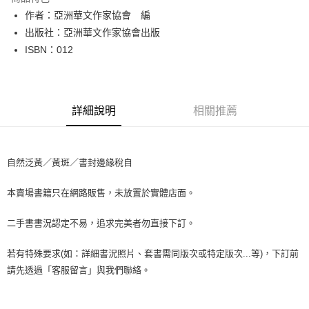
Apple Pay
作者：亞洲華文作家協會 編
出版社：亞洲華文作家協會出版
街口支付
ISBN：012
悠遊付
Google Pay
詳細說明
相關推薦
全盈+PAY
大哥付你分期
相關說明
自然泛黃／黃斑／書封邊緣稅自
【大哥付你分期使用說明】
AFTEE先享後付
1.本服務由台灣大哥大提供，台灣大哥大用戶可立即使用無須另外申請。
本賣場書籍只在網路販售，未放置於實體店面。
2.付款方式選擇「大哥付你分期」，訂單成立後會自動跳轉到大哥付的交易
相關說明
流程，驗證手機門號後，選擇欲分期的期數、繳款截止日，確認付款後即完
【關於「AFTEE先享後付」】
成交易。
二手書書況認定不易，追求完美者勿直接下訂。
ATM付款
AFTEE先享後付是「在收到商品之後才付款」的支付方式。 讓您購物簡單
3.實際核准額度、可分期數及費用金額請依後續交易確認頁面所載為準。
便利好安心！
4.訂單成立30分鐘內，如未前往確認交易或遇審核未通過，訂單將自動取
１．簡單：不需註冊會員、不需綁卡、不需儲值。
若有特殊要求(如：詳細書況照片、套書需同版次或特定版次...等)，下訂前
運送方式
消。如遇「轉專審核」未通過狀況，表示未達大哥付你分期系統評分，恕無
２．便利：只要手機號碼，簡訊認證，即可結帳。
請先透過「客服留言」與我們聯絡。
法說明評估內容。
３．安心：先確認商品／服務後，再付款。
全家取貨付款【書籍"本數"8本以上，建議使用中華郵政宅配包
【繳款方式說明】
1.分期款項不併入電信帳單，「大哥付你分期」於每月結算日後寄送繳費提
裹】
【「AFTEE先享後付」結帳流程】
醒簡訊。