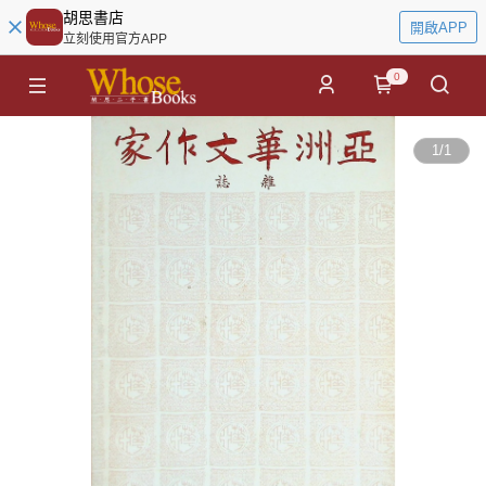
胡思書店
開啟APP
立刻使用官方APP
0
1
/
1