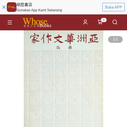
胡思書店
Buka APP
Gunakan App Kami Sekarang
0
1
/
1