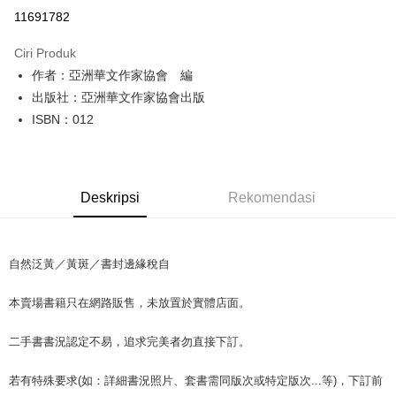
Pengambilan di Kedai Serbaneka
11691782
LINE Pay
Ciri Produk
Apple Pay
作者：亞洲華文作家協會 編
出版社：亞洲華文作家協會出版
JKOPAY
ISBN：012
Easy Wallet
Google Pay
Deskripsi
Rekomendasi
Plus PAY
OP Pay Later
Deskripsi
自然泛黃／黃斑／書封邊緣稅自
[Terma Penggunaan untuk OP Pay Later]
AFTEE
本賣場書籍只在網路販售，未放置於實體店面。
Perkhidmatan ini disediakan oleh Taiwan Mobile dan tersedia untuk
Deskripsi
pengguna Taiwan Mobile tanpa memerlukan permohonan tambahan.
Pertama, Mengenai Perkhidmatan AFTEE Beli Sekarang Bayar Kemudian
Pemindahan ATM
二手書書況認定不易，追求完美者勿直接下訂。
1. Dengan memilih AFTEE sebagai kaedah pembayaran, mesej
Jika anda memilih OP Pay Later sebagai kaedah pembayaran, sistem
pengesahan AFTEE akan muncul.
akan mengarahkan anda secara automatik ke proses transaksi OP Pay
2. Anda boleh meneruskan pembayaran selepas pengesahan SMS.
若有特殊要求(如：詳細書況照片、套書需同版次或特定版次...等)，下訂前
Pilihan Penghantaran
Later selepas pesanan dibuat. Anda perlu mengesahkan nombor telefon
3. Tiada bayaran diperlukan apabila pesanan disahkan. Produk akan