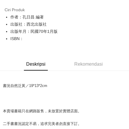
LINE Pay
Ciri Produk
Apple Pay
作者：孔日昌 編著
出版社：西北出版社
JKOPAY
出版年月：民國70年1月版
Easy Wallet
ISBN：
Google Pay
Plus PAY
Deskripsi
Rekomendasi
OP Pay Later
Deskripsi
[Terma Penggunaan untuk OP Pay Later]
AFTEE
書況自然泛黃／19*13*2cm
Perkhidmatan ini disediakan oleh Taiwan Mobile dan tersedia untuk
Deskripsi
pengguna Taiwan Mobile tanpa memerlukan permohonan tambahan.
Pertama, Mengenai Perkhidmatan AFTEE Beli Sekarang Bayar Kemudian
Pemindahan ATM
1. Dengan memilih AFTEE sebagai kaedah pembayaran, mesej
Jika anda memilih OP Pay Later sebagai kaedah pembayaran, sistem
pengesahan AFTEE akan muncul.
本賣場書籍只在網路販售，未放置於實體店面。
akan mengarahkan anda secara automatik ke proses transaksi OP Pay
2. Anda boleh meneruskan pembayaran selepas pengesahan SMS.
Pilihan Penghantaran
Later selepas pesanan dibuat. Anda perlu mengesahkan nombor telefon
3. Tiada bayaran diperlukan apabila pesanan disahkan. Produk akan
mudah alih anda, memilih bilangan ansuran, dan menetapkan tarikh
二手書書況認定不易，追求完美者勿直接下訂。
dihantar ke alamat yang ditetapkan.
全家取貨付款【書籍"本數"8本以上，建議使用中華郵政宅配包
akhir pembayaran. Transaksi akan dianggap selesai setelah pembayaran