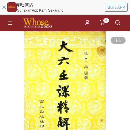
胡思書店
Buka APP
Gunakan App Kami Sekarang
0
1
/
1