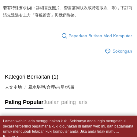
4. Setelah pesanan disahkan, anda akan menerima SMS pembayaran
裹】
disahkan.
manakala ahli aplikasi akan menerima pemberitahuan tolak aplikasi
若有特殊要求(如：詳細書況照片、套書需同版次或特定版次...等)，下訂前
NT$65/pesanan | Penghantaran percuma untuk pesanan
AFTEE.
請先透過右上方「客服留言」與我們聯絡。
Had kredit yang diluluskan, tempoh ansuran yang tersedia, dan yuran
5. Tiada bayaran diperlukan apabila anda menerima produk. Sila buat
NT$499 atau lebih
yang dikenakan adalah tertakluk kepada maklumat yang dinyatakan
pembayaran di empat kedai serbaneka utama, ATM atau perbankan
pada halaman pengesahan transaksi seterusnya.
dalam talian dengan SMS pembayaran atau pemberitahuan tolak aplikasi
付款後全家取貨
AFTEE.
Paparkan Butiran Mod Komputer
Jika transaksi tidak disahkan dalam masa 30 minit selepas pesanan
NT$65/pesanan | Penghantaran percuma untuk pesanan
dibuat, atau jika permohonan gagal dalam proses semakan, pesanan
Sila ambil perhatian bahawa tempoh pembayaran adalah 14 hari. Walau
NT$499 atau lebih
akan dibatalkan secara automatik. Jika permohonan gagal pada
Sokongan
bagaimanapun, bagi mereka yang telah memuat turun Aplikasi AFTEE
peringkat "semakan manual", ini bermakna kriteria pemarkahan sistem
dan mendaftar sebagai ahli AFTEE boleh menikmati tempoh pembayaran
7-11取貨付款【書籍"本數"8本以上，建議使用中華郵政宅配
tidak dipenuhi; butiran penilaian khusus tidak akan didedahkan.
sehingga 45 hari.
包裹】
[Arahan Pembayaran]
Tempoh pembayaran dikira dari masa kedai meminta pembayaran anda,
NT$65/pesanan | Penghantaran percuma untuk pesanan
Kategori Berkaitan (1)
ditambah dengan bilangan hari yang boleh dilanjutkan oleh AFTEE. Anda
Pembayaran ansuran melalui OP Pay Later akan dibilkan secara
NT$688 atau lebih
boleh melanjutkan tempoh pembayaran anda sebelum anda menerima
人文史地
berasingan dan tidak termasuk dalam bil telekom anda. SMS peringatan
風水堪輿/命理/占星/塔羅
pesanan. Walau bagaimanapun, tiada jaminan bahawa anda boleh
pembayaran akan dihantar selepas kitaran bil bulanan.
付款後7-11取貨
menerima pesanan anda semasa tempoh pembayaran (cth.: produk
prapesanan atau produk yang mungkin mengambil masa yang lebih
Paling Popular
Jualan paling laris
NT$65/pesanan | Penghantaran percuma untuk pesanan
Selepas mengakses bil melalui pautan dalam SMS, anda boleh
lama untuk dihantar). Oleh itu, anda dikehendaki membuat pembayaran
menyelesaikan pembayaran anda melalui salah satu saluran berikut: kod
NT$688 atau lebih
kepada AFTEE dalam tempoh sama ada anda menerima pesanan.
bar kedai serbaneka, kedai runcit Taiwan Mobile, pemindahan bank,
JKOPay, atau iPASS MONEY.
中華郵政包裹
Laman web ini ada menggunakan kuki. Sekiranya anda ingin mengetahui
Kedua, Sekatan Pembayaran
Tag Popular
secara terperinci bagaimana kuki digunakan di laman web ini, dan bagaimana
1. Jumlah yang diperakui untuk pengguna kali pertama boleh sehingga
NT$65/pesanan | Penghantaran percuma untuk pesanan
[Nota Penting]
untuk mengubah tetapan kuki komputer anda. Jika anda tidak mahu
NT$10,000. Amaun diperakui sebenar yang diluluskan akan berdasarkan
NT$688 atau lebih
menggunakan kuki di komputer anda, sila rujuk penerangan mengenai kuki.
Butiran >