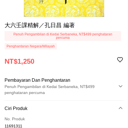
大六壬課精解／孔日昌 編著
Penuh Pengambilan di Kedai Serbaneka, NT$499 penghataran
percuma
Penghantaran Negara/Wilayah
NT$1,250
Pembayaran Dan Penghantaran
Penuh Pengambilan di Kedai Serbaneka, NT$499
penghataran percuma
Kaedah Pembayaran
Ciri Produk
Kad Kredit (Bayaran Penuh)
No. Produk
Pengambilan di Kedai Serbaneka
11691311