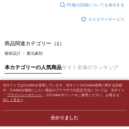
グでお支払いください。
PC版の詳細についてを表示する
付款後全家取貨
【支払い方法の説明】
1. 分割払いの金額は電信請求書に統合されず、「OP Pay Later」は毎月の
配送毎にNT$65、NT$499以上で送料無料
代金納付期限は最短で 14 日以内ですので、ご注意ください。AFTEE アプ
締め日後に支払いリマインダーのSMSを送信します。
カスタマーサービス
リをダウンロードして AFTEE 会員になるとお支払い期限を最長 45 日以内
2. SMSのリンクを通じて請求書を開いた後、「コンビニバーコード／台湾
7-11取貨付款【書籍"本數"8本以上，建議使用中華郵政宅配
まで延長できます。
大直営店舗／銀行振込／街口支払い／iPASS MONEY」などのチャネルで
包裹】
支払いを選択できます。
お支払期限は、ショップが請求した期日と、AFTEEで延長できる日数をも
配送毎にNT$65、NT$688以上で送料無料
とに計算されます。AFTEEで注文すると、商品を受け取るまで支払い期限
商品関連カテゴリー（1）
【注意事項】
を延長できますが、商品を期限内に受け取れない場合があります（例：予
1. 本サービスは「台湾大哥大株式会社」（以下「当社」といいます）によ
付款後7-11取貨
約商品や商品到着日が比較的遅い商品）。そのため、商品到着の有無に関
藝術設計
書法篆刻
って提供され、ユーザーが取引時に本サービスを通じて商品やサービスを
わらず、AFTEEで指定された期限内にお支払いください。
配送毎にNT$65、NT$688以上で送料無料
購入できるようにし、店舗が売買／分割払い売買の債権を当社に譲渡した
後、契約に基づいて当社の請求書で帳款を支払うことになります。
本カテゴリーの人気商品
サイト全体のランキング
二、支払い限度額
中華郵政包裹
2. 「OP Pay Later」を利用する契約関係の目的から、店舗はあなたの個人
1.初回 AFTEEを ご利用の際に、認証結果及び当社の審査の結果に基づ
情報（名前、電話または住所を含む）を台湾大哥大に提供し、収集、処理
配送毎にNT$65、NT$688以上で送料無料
き、限度額が設定されます。
および利用するために、当社があなた本人と分割請求書に必要な情報の確
2.決済金額は最低NT$20です。
認、照合および修正を行います。
当サイトではCookieを使用しています。当サイトのCookie使用に関する詳細
中華郵政包裹(離島)
3.現在、台湾の会員のみご利用いただけます。
人気タグ
や、Cookieを無効にしたい場合のブラウザでの設定方法については、当サイト
3. 完全なユーザーサービス規約については、以下のリンクを参照してくだ
配送毎にNT$65、NT$688以上で送料無料
「
プライバシーポリシー
」のCookieポリシーをご参照ください。お客さま
さい：
https://oppay.tw/userRule
三、利用規約「AFTEE代金後払い」（以下当サービスという）はネットプ
が、当サイトを引き続き使用される場合、当社がサイト利用規約のCookieポリ
詳しく見る >
ロテクションズ（以下 AFTEE という）が提供し、AFTEEが代金を徴収し
士林門市自取(書送達簡訊通知)
シーに基づいてCookieを使用することに同意したものとみなします。
ます。当サービスご利用の際に提供しなければならない個人情報（注文者
送料無料
の氏名、電話番号、受取人の氏名、電話番号、受取人住所を含むがこれに
分かりました
限らない）は、AFTEEに渡され当サービスで必要な範囲内で利用されま
中華郵政【國際航空包裹】*收件人請填寫本名
送料を確認
す。AFTEEの個人情報の収集、処理、利用について、詳細はAFTEE公式ホ
ームページの『個人情報の収集、処理及び利用に関する声明』をご参照く