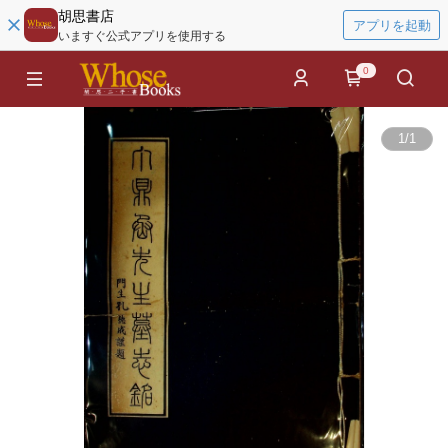
胡思書店
アプリを起動
いますぐ公式アプリを使用する
0
1
/
1