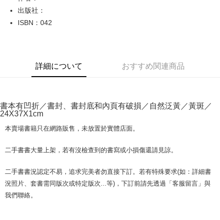
出版社：
JKOPAY
ISBN：042
Easy Wallet
Google Pay
詳細について
おすすめ関連商品
Plus Pay
OP Pay Later
説明
書本有凹折／書封、書封底和內頁有破損／自然泛黃／黃斑／
【OP Pay Later 使用説明】
24X37X1cm
AFTEE代金後払い
1. 本サービスは台湾大哥大によって提供され、台湾大哥大のユーザーは追
加の申請なしで即時に利用可能です。
説明
本賣場書籍只在網路販售，未放置於實體店面。
2. 支払い方法で「OP Pay Later」を選択すると、注文が成立した後に自動
一、 AFTEE代金後払いについて
的に OP Pay Later の取引プロセスに移行し、携帯番号を確認後、分割払
ATM払い
1.お支払い方法でAFTEE代金後払いを選択すると、携帯電話認証ウィンド
二手書書大量上架，若有沒檢查到的書寫或小損傷還請見諒。
いの回数や支払い期限を選択し、支払いを確認すると取引が完了します。
ウが表示されます。
3. 実際の承認額、分割回数および費用については、後続の取引確認ページ
2.SMSで認証してお支払い手続を進めてください。
配送方法
を基準とします。
二手書書況認定不易，追求完美者勿直接下訂。若有特殊要求(如：詳細書
3.注文するときのお支払いは不要です。商品はご指定の住所に配送されま
4. 注文成立後30分以内に確認取引を行わない場合や審査が通過しない場
況照片、套書需同版次或特定版次...等)，下訂前請先透過「客服留言」與
す。
全家取貨付款【書籍"本數"8本以上，建議使用中華郵政宅配包
合、注文は自動的にキャンセルされます。「転専審査」に未通過の状況が
4.ご注文が完了すると、携帯に支払い通知のSMSが届きます。アプリ会員
我們聯絡。
発生した場合は、システムの評価基準に達していないことを意味し、評価
裹】
の場合は、AFTEE アプリプッシュ通知が届きます。
内容についての説明はいたしかねます。
5.商品受け取り時のお支払いは不要です。商品を確かめてから、SMSまた
配送毎にNT$65、NT$499以上で送料無料
はアプリの通知に従って、4大コンビニ、またはATM/オンラインバンキン