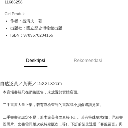
11686258
LINE Pay
Ciri Produk
Apple Pay
作者：呂清夫 著
出版社：國立歷史博物館出版
JKOPAY
ISBN：9789570204155
Easy Wallet
Google Pay
Deskripsi
Rekomendasi
Plus PAY
OP Pay Later
Deskripsi
自然泛黃／黃斑／15X21X2cm
[Terma Penggunaan untuk OP Pay Later]
AFTEE
本賣場書籍只在網路販售，未放置於實體店面。
Perkhidmatan ini disediakan oleh Taiwan Mobile dan tersedia untuk
Deskripsi
pengguna Taiwan Mobile tanpa memerlukan permohonan tambahan.
Pertama, Mengenai Perkhidmatan AFTEE Beli Sekarang Bayar Kemudian
二手書書大量上架，若有沒檢查到的書寫或小損傷還請見諒。
Pemindahan ATM
1. Dengan memilih AFTEE sebagai kaedah pembayaran, mesej
Jika anda memilih OP Pay Later sebagai kaedah pembayaran, sistem
pengesahan AFTEE akan muncul.
akan mengarahkan anda secara automatik ke proses transaksi OP Pay
二手書書況認定不易，追求完美者勿直接下訂。若有特殊要求(如：詳細書
2. Anda boleh meneruskan pembayaran selepas pengesahan SMS.
Pilihan Penghantaran
Later selepas pesanan dibuat. Anda perlu mengesahkan nombor telefon
3. Tiada bayaran diperlukan apabila pesanan disahkan. Produk akan
況照片、套書需同版次或特定版次...等)，下訂前請先透過「客服留言」與
mudah alih anda, memilih bilangan ansuran, dan menetapkan tarikh