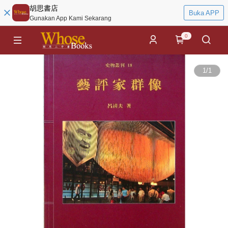
胡思書店
Buka APP
Gunakan App Kami Sekarang
0
1
/
1