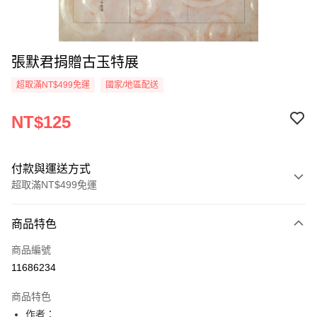
張默君捐贈古玉特展
超取滿NT$499免運
國家/地區配送
NT$125
付款與運送方式
超取滿NT$499免運
付款方式
商品特色
信用卡一次付款
商品編號
超商取貨付款
11686234
LINE Pay
商品特色
Apple Pay
作者：