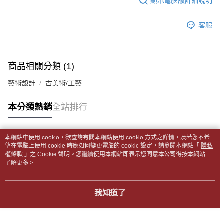
顯示電腦版詳細說明
帳／街口支付／iPASS MONEY」等通路繳費。
２．訂單成立數日內，您將收到繳費通知簡訊。
付款後全家取貨
３．收到繳費通知簡訊後14天內，點擊此簡訊中的連結，可透過四大超商／
【注意事項】
每筆NT$65，滿NT$499(含以上)免運費
客服
ATM／網路銀行／等多元方式進行付款，方視為交易完成。
1.本服務係由「台灣大哥大股份有限公司」（以下簡稱本公司）所提供，讓
※ 請注意：結帳手續完成當下不需立刻繳費，但若您需要取消訂單，請聯絡
用戶於交易時，得透過本服務購買商品或服務，並由商店將買賣／分期付款
7-11取貨付款【書籍"本數"8本以上，建議使用中華郵政宅配
購買商品的店家。未經商家同意取消之訂單仍視為有效，需透過AFTEE先享
買賣價金債權讓與本公司後，依約使用本公司帳單繳交帳款。
後付繳納相關費用。
包裹】
2.基於同意付款使用「大哥付你分期」之契約關係目的，商店將以您的個人
※ 交易是否成功請以「AFTEE先享後付 」之結帳頁面顯示為準，若有關於
商品相關分類 (1)
資料（包含姓名、電話或地址）提供予台灣大哥大進項蒐集、處理及利用，
每筆NT$65，滿NT$688(含以上)免運費
是否繳費成功／繳費後需取消欲退款等相關疑問，請聯繫「AFTEE先享後付
由本公司與您本人進行分期帳單所需資料之確認、核對及更正。
客戶支援中心」
https://netprotections.freshdesk.com/support/home
藝術設計
古美術/工藝
3.完整用戶服務條款，請詳閱以下連結：
https://oppay.tw/userRule
付款後7-11取貨
【注意事項】
每筆NT$65，滿NT$688(含以上)免運費
本分類熱銷
全站排行
１．透過由恩沛科技股份有限公司提供之「AFTEE先享後付」服務完成之交
易，需依本服務之必要範圍內提供個人資料，並將交易相關給付款項請求債
中華郵政包裹
權轉讓予恩沛科技股份有限公司。
每筆NT$65，滿NT$688(含以上)免運費
２．關於個人資料處理事宜，請瀏覽以下網址：
本網站中使用 cookie，欲查詢有關本網站使用 cookie 方式之詳情，及若您不希
https://aftee.tw/terms/#terms3
熱門標籤
望在電腦上使用 cookie 時應如何變更電腦的 cookie 設定，請參閱本網站「
隱私
中華郵政包裹(離島)
３．未成年的使用者請事先徵得法定代理人或監護人之同意方可使用
權條款
」之 Cookie 聲明。您繼續使用本網站即表示您同意本公司得按本網站使
「AFTEE先享後付」，若未經同意申辦者引起之損失，本公司不負相關責
每筆NT$65，滿NT$688(含以上)免運費
用條款之 Cookie 聲明使用 cookie。
了解更多 >
任。
４．使用「AFTEE先享後付」時，將依據個別帳號之用戶狀況，依本公司即
士林門市自取(書送達簡訊通知)
時審查核予不同之上限額度；若仍有額度不足之情形，本公司將視審查結果
我知道了
免運費
請求用戶進行身份認證。
５．嚴禁一人註冊多個帳號或使用他人資訊註冊。若發現惡意使用之情形，
中華郵政【國際航空包裹】*收件人請填寫本名
恩沛科技股份有限公司將有權停止該用戶之使用額度並採取法律行動。
查看運費