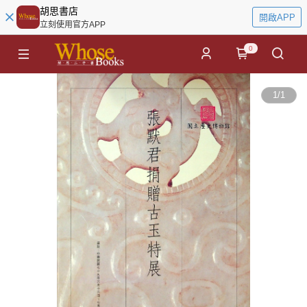
胡思書店
開啟APP
立刻使用官方APP
0
1
/
1