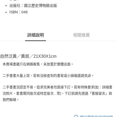
出版社：國立歷史博物館出版
街口支付
ISBN：048
悠遊付
Google Pay
詳細說明
相關推薦
全盈+PAY
大哥付你分期
相關說明
自然泛黃／黃斑／21X30X1cm
【大哥付你分期使用說明】
AFTEE先享後付
1.本服務由台灣大哥大提供，台灣大哥大用戶可立即使用無須另外申請。
本賣場書籍只在網路販售，未放置於實體店面。
2.付款方式選擇「大哥付你分期」，訂單成立後會自動跳轉到大哥付的交易
相關說明
流程，驗證手機門號後，選擇欲分期的期數、繳款截止日，確認付款後即完
【關於「AFTEE先享後付」】
二手書書大量上架，若有沒檢查到的書寫或小損傷還請見諒。
成交易。
ATM付款
AFTEE先享後付是「在收到商品之後才付款」的支付方式。 讓您購物簡單
3.實際核准額度、可分期數及費用金額請依後續交易確認頁面所載為準。
便利好安心！
4.訂單成立30分鐘內，如未前往確認交易或遇審核未通過，訂單將自動取
二手書書況認定不易，追求完美者勿直接下訂。若有特殊要求(如：詳細書
１．簡單：不需註冊會員、不需綁卡、不需儲值。
運送方式
消。如遇「轉專審核」未通過狀況，表示未達大哥付你分期系統評分，恕無
況照片、套書需同版次或特定版次...等)，下訂前請先透過「客服留言」與
２．便利：只要手機號碼，簡訊認證，即可結帳。
法說明評估內容。
３．安心：先確認商品／服務後，再付款。
我們聯絡。
全家取貨付款【書籍"本數"8本以上，建議使用中華郵政宅配包
【繳款方式說明】
1.分期款項不併入電信帳單，「大哥付你分期」於每月結算日後寄送繳費提
裹】
【「AFTEE先享後付」結帳流程】
醒簡訊。
１．於結帳方式選擇「AFTEE先享後付」後，將跳轉至「AFTEE先享後付」
每筆NT$65，滿NT$499(含以上)免運費
2.透過簡訊連結打開帳單後，可選擇「超商條碼／台灣大直營門市／銀行轉
結帳頁面，進行簡訊認證並確認金額後，即可完成結帳。